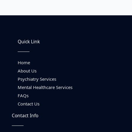
Quick Link
Home
About Us
Psychiatry Services
Mental Healthcare Services
FAQs
Contact Us
Contact Info