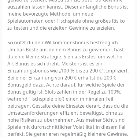
auszahlen lassen kannst. Dieser anfängliche Bonus ist
meine bevorzugte Methode, um neue
Spielautomaten oder Tischspiele ohne großes Risiko
zu testen und die erzielten Gewinne zu erzielen.
So nutzt du den Willkommensbonus bestmöglich
Um das Beste aus deinem Bonus zu gewinnen, hast
du eine kleine Strategie. Sieh als Erstes, um welche
Art Bonus es sich dreht. Meistens ist es ein
Einzahlungsbonus wie „100 % bis zu 200 €“. Impliziert:
Bei einer Einzahlung von 200 € erhältst du 200 €
Bonusgeld dazu. Achte darauf, für welche Spiele der
Bonus gültig ist. Slots zählen in der Regel zu 100%,
während Tischspiele bloß einen minimalen Teil
beitragen. Gestalte deine Einsätze derart, dass du die
Umsatzanforderungen effizient bewältigst, ohne zu
hohe Risiken zu übernehmen. Aus meiner Sicht sind
Spiele mit durchschnittlicher Volatilität in diesem Fall
perfekt. Sie generieren regelmäßig kleinere Gewinne,