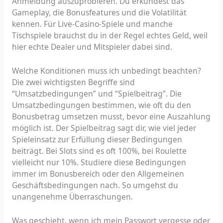
Anmeldung auszuprobieren. Du erkundest das
Gameplay, die Bonusfeatures und die Volatilität
kennen. Für Live-Casino-Spiele und manche
Tischspiele brauchst du in der Regel echtes Geld, weil
hier echte Dealer und Mitspieler dabei sind.
Welche Konditionen muss ich unbedingt beachten?
Die zwei wichtigsten Begriffe sind
“Umsatzbedingungen” und “Spielbeitrag”. Die
Umsatzbedingungen bestimmen, wie oft du den
Bonusbetrag umsetzen musst, bevor eine Auszahlung
möglich ist. Der Spielbeitrag sagt dir, wie viel jeder
Spieleinsatz zur Erfüllung dieser Bedingungen
beiträgt. Bei Slots sind es oft 100%, bei Roulette
vielleicht nur 10%. Studiere diese Bedingungen
immer im Bonusbereich oder den Allgemeinen
Geschäftsbedingungen nach. So umgehst du
unangenehme Überraschungen.
Was geschieht, wenn ich mein Passwort vergesse oder