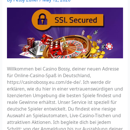
Willkommen bei Casino Bossy, deiner neuen Adresse
für Online-Casino-Spaß in Deutschland,
https://casinobossy.eu.com/de-de/
. Ich werde dir
erklären, wie du hier in einer vertrauenswürdigen und
lizenzierten Umgebung die besten Spiele findest und
reale Gewinne erhältst. Unser Service ist speziell für
deutsche Spieler entwickelt. Du findest eine riesige
Auswahl an Spielautomaten, Live-Casino-Tischen und
attraktiven Aktionen. Ich begleite dich bei jedem
Schritt: von der Anmeldung bis zur Auszahlung deiner