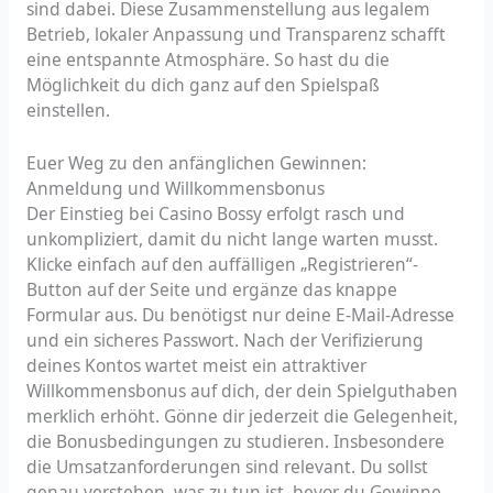
sind dabei. Diese Zusammenstellung aus legalem
Betrieb, lokaler Anpassung und Transparenz schafft
eine entspannte Atmosphäre. So hast du die
Möglichkeit du dich ganz auf den Spielspaß
einstellen.
Euer Weg zu den anfänglichen Gewinnen:
Anmeldung und Willkommensbonus
Der Einstieg bei Casino Bossy erfolgt rasch und
unkompliziert, damit du nicht lange warten musst.
Klicke einfach auf den auffälligen „Registrieren“-
Button auf der Seite und ergänze das knappe
Formular aus. Du benötigst nur deine E-Mail-Adresse
und ein sicheres Passwort. Nach der Verifizierung
deines Kontos wartet meist ein attraktiver
Willkommensbonus auf dich, der dein Spielguthaben
merklich erhöht. Gönne dir jederzeit die Gelegenheit,
die Bonusbedingungen zu studieren. Insbesondere
die Umsatzanforderungen sind relevant. Du sollst
genau verstehen, was zu tun ist, bevor du Gewinne