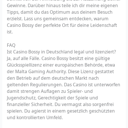
Gewinne. Darüber hinaus teile ich dir meine eigenen
Tipps, damit du das Optimum aus deinem Besuch
erzielst. Lass uns gemeinsam entdecken, warum
Casino Bossy der perfekte Ort für deine Leidenschaft
ist.
FAQ
Ist Casino Bossy in Deutschland legal und lizenziert?
Ja, auf alle Fälle. Casino Bossy besitzt eine gültige
Glücksspiellizenz einer europäischen Behörde, etwa
der Malta Gaming Authority. Diese Lizenz gestattet
den Betrieb auf dem deutschen Markt nach
geltenden Regulierungen. Das Casino ist unterworfen
damit strengen Auflagen zu Spieler- und
Jugendschutz, Gerechtigkeit der Spiele und
finanzieller Sicherheit. Du vermagst also sorgenfrei
spielen. Du agierst in einem gesetzlich geschützten
und kontrollierten Umfeld.