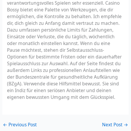
verantwortungsvolles Spielen sehr essenziell. Casino
Bossy bietet eine Palette von Werkzeugen, die dir
ermöglichen, die Kontrolle zu behalten. Ich empfehle
dir, dich gleich zu Anfang damit vertraut zu machen.
Dazu umfassen persönliche Limits für Zahlungen,
Einsätze oder Verluste, die du täglich, wöchentlich
oder monatlich einstellen kannst. Wenn du eine
Pause möchtest, stehen dir Selbstausschluss-
Optionen für bestimmte Fristen oder ein dauerhafter
Spielausschluss zur Auswahl. Auf der Seite findest du
außerdem Links zu professionellen Anlaufstellen wie
der Bundeszentrale für gesundheitliche Aufklärung
(BZgA). Verwende diese Hilfsmittel bewusst. Sie sind
ein Indiz für einen seriösen Anbieter und deinen
eigenen bewussten Umgang mit dem Glücksspiel.
←
Previous Post
Next Post
→