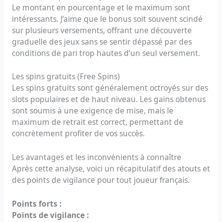
Le montant en pourcentage et le maximum sont
intéressants. J’aime que le bonus soit souvent scindé
sur plusieurs versements, offrant une découverte
graduelle des jeux sans se sentir dépassé par des
conditions de pari trop hautes d’un seul versement.
Les spins gratuits (Free Spins)
Les spins gratuits sont généralement octroyés sur des
slots populaires et de haut niveau. Les gains obtenus
sont soumis à une exigence de mise, mais le
maximum de retrait est correct, permettant de
concrètement profiter de vos succès.
Les avantages et les inconvénients à connaître
Après cette analyse, voici un récapitulatif des atouts et
des points de vigilance pour tout joueur français.
Points forts :
Points de vigilance :