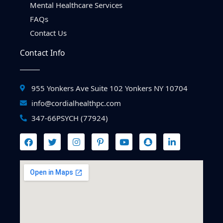
Mental Healthcare Services
FAQs
Contact Us
Contact Info
955 Yonkers Ave Suite 102 Yonkers NY 10704
info@cordialhealthpc.com
347-66PSYCH (77924)
F
T
I
P
Y
S
L
a
w
n
i
o
n
i
c
i
s
n
u
a
n
e
t
t
t
t
p
k
b
t
a
e
u
c
e
o
e
g
r
b
h
d
o
r
r
e
e
a
i
k
a
s
t
n
m
t
-
-
i
p
n