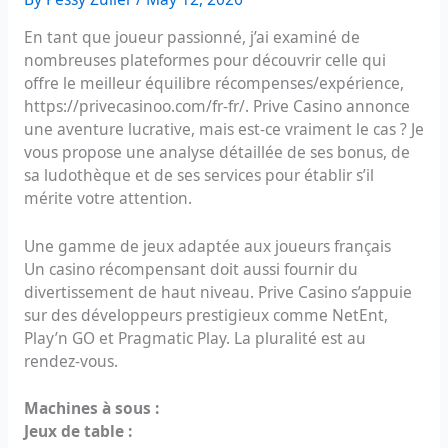
En tant que joueur passionné, j’ai examiné de
nombreuses plateformes pour découvrir celle qui
offre le meilleur équilibre récompenses/expérience,
https://privecasinoo.com/fr-fr/
. Prive Casino annonce
une aventure lucrative, mais est-ce vraiment le cas ? Je
vous propose une analyse détaillée de ses bonus, de
sa ludothèque et de ses services pour établir s’il
mérite votre attention.
Une gamme de jeux adaptée aux joueurs français
Un casino récompensant doit aussi fournir du
divertissement de haut niveau. Prive Casino s’appuie
sur des développeurs prestigieux comme NetEnt,
Play’n GO et Pragmatic Play. La pluralité est au
rendez-vous.
Machines à sous :
Jeux de table :