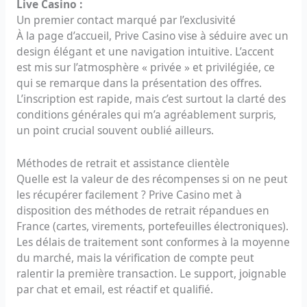
Live Casino :
Un premier contact marqué par l’exclusivité
À la page d’accueil, Prive Casino vise à séduire avec un
design élégant et une navigation intuitive. L’accent
est mis sur l’atmosphère « privée » et privilégiée, ce
qui se remarque dans la présentation des offres.
L’inscription est rapide, mais c’est surtout la clarté des
conditions générales qui m’a agréablement surpris,
un point crucial souvent oublié ailleurs.
Méthodes de retrait et assistance clientèle
Quelle est la valeur de des récompenses si on ne peut
les récupérer facilement ? Prive Casino met à
disposition des méthodes de retrait répandues en
France (cartes, virements, portefeuilles électroniques).
Les délais de traitement sont conformes à la moyenne
du marché, mais la vérification de compte peut
ralentir la première transaction. Le support, joignable
par chat et email, est réactif et qualifié.