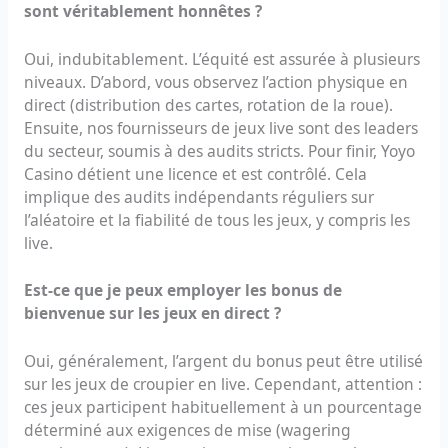
sont véritablement honnêtes ?
Oui, indubitablement. L’équité est assurée à plusieurs
niveaux. D’abord, vous observez l’action physique en
direct (distribution des cartes, rotation de la roue).
Ensuite, nos fournisseurs de jeux live sont des leaders
du secteur, soumis à des audits stricts. Pour finir, Yoyo
Casino détient une licence et est contrôlé. Cela
implique des audits indépendants réguliers sur
l’aléatoire et la fiabilité de tous les jeux, y compris les
live.
Est-ce que je peux employer les bonus de
bienvenue sur les jeux en direct ?
Oui, généralement, l’argent du bonus peut être utilisé
sur les jeux de croupier en live. Cependant, attention :
ces jeux participent habituellement à un pourcentage
déterminé aux exigences de mise (wagering