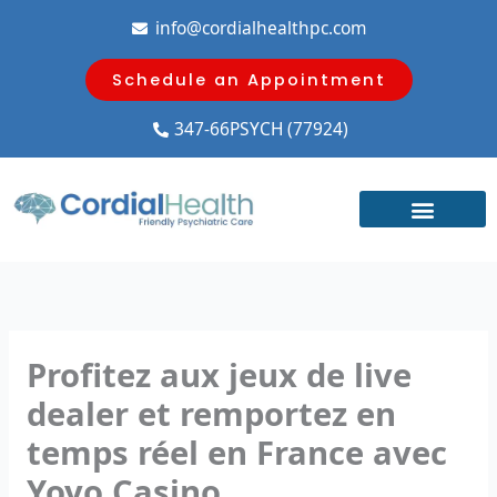
Skip
info@cordialhealthpc.com
to
content
Schedule an Appointment
347-66PSYCH (77924)
Profitez aux jeux de live
dealer et remportez en
temps réel en France avec
Yoyo Casino