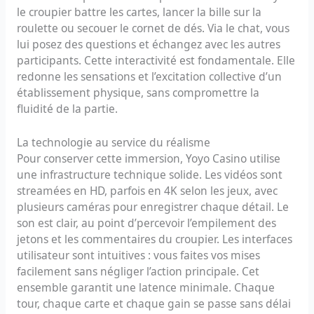
le croupier battre les cartes, lancer la bille sur la
roulette ou secouer le cornet de dés. Via le chat, vous
lui posez des questions et échangez avec les autres
participants. Cette interactivité est fondamentale. Elle
redonne les sensations et l’excitation collective d’un
établissement physique, sans compromettre la
fluidité de la partie.
La technologie au service du réalisme
Pour conserver cette immersion, Yoyo Casino utilise
une infrastructure technique solide. Les vidéos sont
streamées en HD, parfois en 4K selon les jeux, avec
plusieurs caméras pour enregistrer chaque détail. Le
son est clair, au point d’percevoir l’empilement des
jetons et les commentaires du croupier. Les interfaces
utilisateur sont intuitives : vous faites vos mises
facilement sans négliger l’action principale. Cet
ensemble garantit une latence minimale. Chaque
tour, chaque carte et chaque gain se passe sans délai