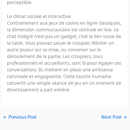
perceptible.
Le climat sociale et interactive
Contrairement aux jeux de casino en ligne classiques,
la dimension communautaire est centrale en live. Le
chat intégré n’est pas un gadget, c’est le lien social de
la table. Vous pouvez saluer le croupier, féliciter un
autre joueur sur sa mise, ou converser sur le
déroulement de la partie. Les croupiers, tous
professionnels et accueillants, sont là pour égayer ces
conversations. Ils mettent en place une ambiance
conviviale et engageante. Cette touche humaine
convertit une simple séance de jeu en un moment de
divertissement à part entière.
←
Previous Post
Next Post
→