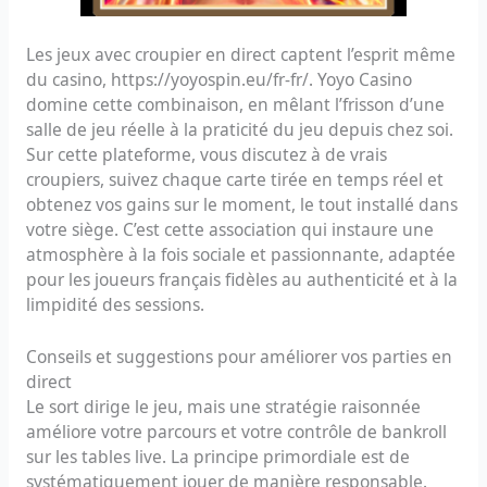
Les jeux avec croupier en direct captent l’esprit même
du casino,
https://yoyospin.eu/fr-fr/
. Yoyo Casino
domine cette combinaison, en mêlant l’frisson d’une
salle de jeu réelle à la praticité du jeu depuis chez soi.
Sur cette plateforme, vous discutez à de vrais
croupiers, suivez chaque carte tirée en temps réel et
obtenez vos gains sur le moment, le tout installé dans
votre siège. C’est cette association qui instaure une
atmosphère à la fois sociale et passionnante, adaptée
pour les joueurs français fidèles au authenticité et à la
limpidité des sessions.
Conseils et suggestions pour améliorer vos parties en
direct
Le sort dirige le jeu, mais une stratégie raisonnée
améliore votre parcours et votre contrôle de bankroll
sur les tables live. La principe primordiale est de
systématiquement jouer de manière responsable.