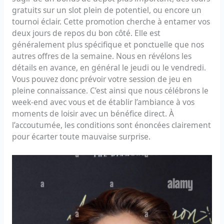
gratuits sur un slot plein de potentiel, ou encore un
tournoi éclair. Cette promotion cherche à entamer vos
deux jours de repos du bon côté. Elle est
généralement plus spécifique et ponctuelle que nos
autres offres de la semaine. Nous en révélons les
détails en avance, en général le jeudi ou le vendredi.
Vous pouvez donc prévoir votre session de jeu en
pleine connaissance. C’est ainsi que nous célébrons le
week-end avec vous et de établir l’ambiance à vos
moments de loisir avec un bénéfice direct. À
l’accoutumée, les conditions sont énoncées clairement
pour écarter toute mauvaise surprise.