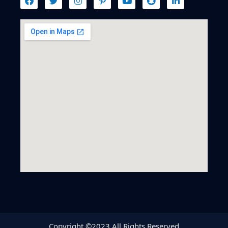
a
w
n
i
o
n
i
c
i
s
n
u
a
n
e
t
t
t
t
p
k
b
t
a
e
u
c
e
o
e
g
r
b
h
d
o
r
r
e
e
a
i
k
a
s
t
n
m
t
-
-
i
p
n
Copyright ©2023 All Rights Reserved