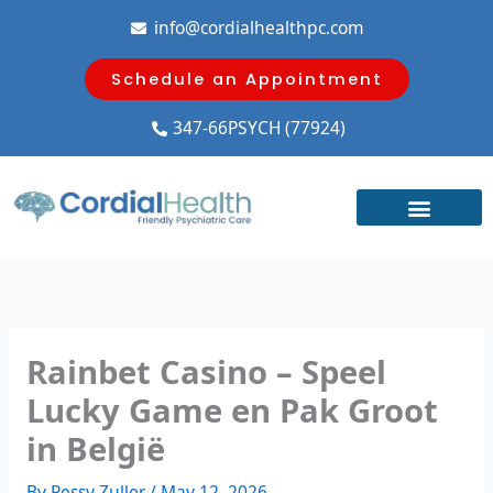
Skip
info@cordialhealthpc.com
to
content
Schedule an Appointment
347-66PSYCH (77924)
Rainbet Casino – Speel
Lucky Game en Pak Groot
in België
By
Pessy Zuller
/
May 12, 2026