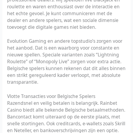
roulette en waren enthousiast over de interactie en
het echte gevoel. Je kunt communiceren met de
dealer en andere spelers, wat een sociale dimensie
toevoegt die digitale games niet bieden.
Evolution Gaming en andere topstudio’s zorgen voor
het aanbod. Dat is een waarborg voor constante en
nieuwe spellen. Speciale varianten zoals “Lightning
Roulette” of “Monopoly Live” zorgen voor extra actie.
Belgische spelers kunnen rekenen dat dit alles binnen
een strikt gereguleerd kader verloopt, met absolute
transparantie.
Vlotte Transacties voor Belgische Spelers
Razendsnel en veilig betalen is belangrijk. Rainbet
Casino biedt alle bekende Belgische betaalmethoden.
Bancontact komt uiteraard op de eerste plaats, met
snelle stortingen. Ook creditcards, e-wallets zoals Skrill
en Neteller, en bankoverschrijvingen zijn een optie.