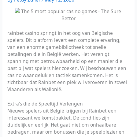
rainbet casino
springt in het oog van Belgische
spelers. Dit platform levert een complete ervaring,
van een enorme gamebibliotheek tot snelle
betalingen die in België werken. Het verenigt
spanning met betrouwbaarheid op een manier die
past bij wat spelers hier zoeken. Wij beschouwen een
casino waar geluk en tactiek samenkomen. Het is
zichtbaar dat Rainbet een plek wil veroveren in zowel
Vlaanderen als Wallonië.
Extra’s die de Speeltijd Verlengen
Nieuwe spelers uit België krijgen bij Rainbet een
interessant welkomstpakket. De condities zijn
duidelijk en eerlijk. Het gaat niet om onhaalbare
bedragen, maar om bonussen die je speelplezier en