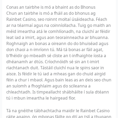
Conas an tairbhe is mó a bhaint as do Bhonus
Chun an tairbhe is mó a fháil as do bhonus ag
Rainbet Casino, seo roinnt moltaí úsáideacha. Féach
ar na téarmaí agus na coinníollacha. Tuig go maith an
méid imeartha atá le comhlíonadh, na cluichí ar féidir
leat iad a imirt, agus aon teorainneacha ar bhuanna.
Roghnaigh an bonas a oireann do do bhuiséad agus
don chaoi a n-imríonn tú. Má tá bonas ar fáil agat,
b’fhéidir go mbeadh sé cliste an t-infhaighte íosta a
dhéanamh ar dtús. Críochnóidh sé sin an t-imirt
riachtanach duit. Tástáil cluichí nua le spins saor in
aisce. Is féidir le tú iad a mheas gan do chuid airgid
féin a chur i mbaol. Agus bain leas as an deis seo chun
an suíomh a fhoghlaim agus do scileanna a
chleachtadh. Is timpeallacht shábháilte í sula dtéann
tú i mbun imeartha le hairgead fíor.
Tá na gnéithe tábhachtacha maidir le Rainbet Casino
ráite againn, ón mbonas fáilte go dtí an tslí a thugann