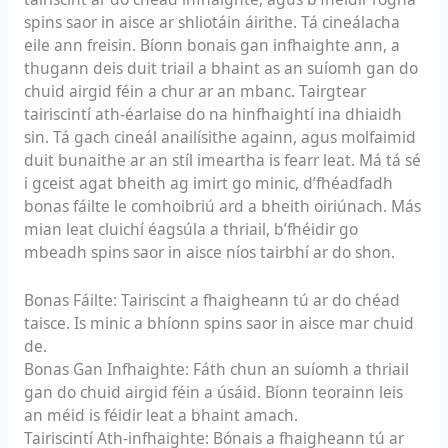
spins saor in aisce ar shliotáin áirithe. Tá cineálacha
eile ann freisin. Bíonn bonais gan infhaighte ann, a
thugann deis duit triail a bhaint as an suíomh gan do
chuid airgid féin a chur ar an mbanc. Tairgtear
tairiscintí ath-éarlaise do na hinfhaightí ina dhiaidh
sin. Tá gach cineál anailísithe againn, agus molfaimid
duit bunaithe ar an stíl imeartha is fearr leat. Má tá sé
i gceist agat bheith ag imirt go minic, d’fhéadfadh
bonas fáilte le comhoibriú ard a bheith oiriúnach. Más
mian leat cluichí éagsúla a thriail, b’fhéidir go
mbeadh spins saor in aisce níos tairbhí ar do shon.
Bonas Fáilte: Tairiscint a fhaigheann tú ar do chéad
taisce. Is minic a bhíonn spins saor in aisce mar chuid
de.
Bonas Gan Infhaighte: Fáth chun an suíomh a thriail
gan do chuid airgid féin a úsáid. Bíonn teorainn leis
an méid is féidir leat a bhaint amach.
Tairiscintí Ath-infhaighte: Bónais a fhaigheann tú ar