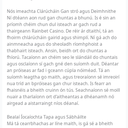
Nós imeachta Clárúcháin Gan stró agus Deimhnithe
Ní dtéann aon rud gan chuntas a bhunú. Is é sin an
príomh chéim chun dul isteach ar gach rud a
thairgeann Rainbet Casino. De réir ár dtaithí, tá an
fhoirm chlárúcháin gairid agus shimplí. Ní gá ach do
ainmneacha agus do sheoladh ríomhphoist a
thabhairt isteach. Ansin, beidh ort do chuntas a
fhíorú. Tacaíonn an chéim seo le slándáil do chuntais
agus osclaíonn sí gach gné den suíomh duit. Déantar
an próiseas ar fad i gceann cúpla nóiméad. Tá an
suíomh leagtha go maith, agus treoraíonn sé imreoirí
nua tríd an bpróiseas gan chur isteach. Is fearr an
fhaisnéis a bheith cruinn ón tús. Seachnaíonn sé moill
nuair a tharlaíonn ort d’aitheantas a dhéanamh nó
airgead a aistarraingt níos déanaí.
Bealaí Íocaíochta Tapa agus Sábháilte
Má tá cearrbhachas ar líne maith, is gá sé a bheith