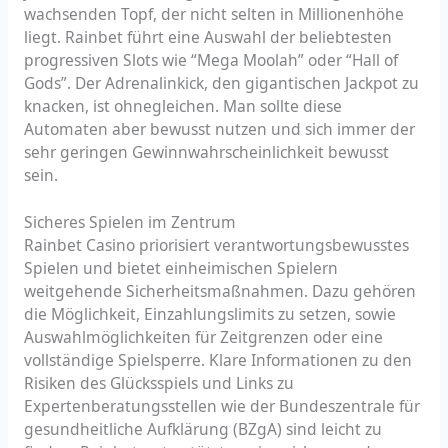
wachsenden Topf, der nicht selten in Millionenhöhe
liegt. Rainbet führt eine Auswahl der beliebtesten
progressiven Slots wie “Mega Moolah” oder “Hall of
Gods”. Der Adrenalinkick, den gigantischen Jackpot zu
knacken, ist ohnegleichen. Man sollte diese
Automaten aber bewusst nutzen und sich immer der
sehr geringen Gewinnwahrscheinlichkeit bewusst
sein.
Sicheres Spielen im Zentrum
Rainbet Casino priorisiert verantwortungsbewusstes
Spielen und bietet einheimischen Spielern
weitgehende Sicherheitsmaßnahmen. Dazu gehören
die Möglichkeit, Einzahlungslimits zu setzen, sowie
Auswahlmöglichkeiten für Zeitgrenzen oder eine
vollständige Spielsperre. Klare Informationen zu den
Risiken des Glücksspiels und Links zu
Expertenberatungsstellen wie der Bundeszentrale für
gesundheitliche Aufklärung (BZgA) sind leicht zu