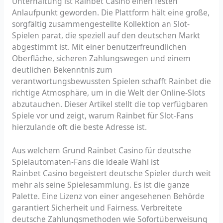
Unterhaltung ist
Rainbet Casino
einen festen
Anlaufpunkt geworden. Die Plattform hält eine große,
sorgfältig zusammengestellte Kollektion an Slot-
Spielen parat, die speziell auf den deutschen Markt
abgestimmt ist. Mit einer benutzerfreundlichen
Oberfläche, sicheren Zahlungswegen und einem
deutlichen Bekenntnis zum
verantwortungsbewussten Spielen schafft Rainbet die
richtige Atmosphäre, um in die Welt der Online-Slots
abzutauchen. Dieser Artikel stellt die top verfügbaren
Spiele vor und zeigt, warum Rainbet für Slot-Fans
hierzulande oft die beste Adresse ist.
Aus welchem Grund Rainbet Casino für deutsche
Spielautomaten-Fans die ideale Wahl ist
Rainbet Casino begeistert deutsche Spieler durch weit
mehr als seine Spielesammlung. Es ist die ganze
Palette. Eine Lizenz von einer angesehenen Behörde
garantiert Sicherheit und Fairness. Verbreitete
deutsche Zahlungsmethoden wie Sofortüberweisung