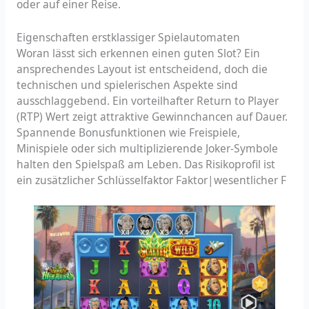
oder auf einer Reise.
Eigenschaften erstklassiger Spielautomaten
Woran lässt sich erkennen einen guten Slot? Ein
ansprechendes Layout ist entscheidend, doch die
technischen und spielerischen Aspekte sind
ausschlaggebend. Ein vorteilhafter Return to Player
(RTP) Wert zeigt attraktive Gewinnchancen auf Dauer.
Spannende Bonusfunktionen wie Freispiele,
Minispiele oder sich multiplizierende Joker-Symbole
halten den Spielspaß am Leben. Das Risikoprofil ist
ein zusätzlicher Schlüsselfaktor Faktor|wesentlicher F