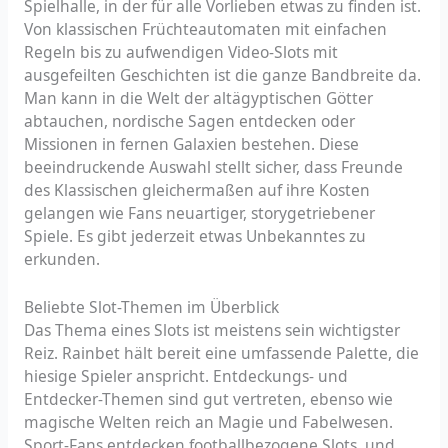
Spielhalle, in der für alle Vorlieben etwas zu finden ist.
Von klassischen Früchteautomaten mit einfachen
Regeln bis zu aufwendigen Video-Slots mit
ausgefeilten Geschichten ist die ganze Bandbreite da.
Man kann in die Welt der altägyptischen Götter
abtauchen, nordische Sagen entdecken oder
Missionen in fernen Galaxien bestehen. Diese
beeindruckende Auswahl stellt sicher, dass Freunde
des Klassischen gleichermaßen auf ihre Kosten
gelangen wie Fans neuartiger, storygetriebener
Spiele. Es gibt jederzeit etwas Unbekanntes zu
erkunden.
Beliebte Slot-Themen im Überblick
Das Thema eines Slots ist meistens sein wichtigster
Reiz. Rainbet hält bereit eine umfassende Palette, die
hiesige Spieler anspricht. Entdeckungs- und
Entdecker-Themen sind gut vertreten, ebenso wie
magische Welten reich an Magie und Fabelwesen.
Sport-Fans entdecken footballbezogene Slots, und