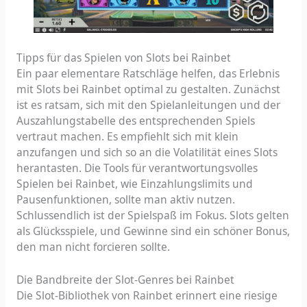
Tipps für das Spielen von Slots bei Rainbet
Ein paar elementare Ratschläge helfen, das Erlebnis
mit Slots bei Rainbet optimal zu gestalten. Zunächst
ist es ratsam, sich mit den Spielanleitungen und der
Auszahlungstabelle des entsprechenden Spiels
vertraut machen. Es empfiehlt sich mit klein
anzufangen und sich so an die Volatilität eines Slots
herantasten. Die Tools für verantwortungsvolles
Spielen bei Rainbet, wie Einzahlungslimits und
Pausenfunktionen, sollte man aktiv nutzen.
Schlussendlich ist der Spielspaß im Fokus. Slots gelten
als Glücksspiele, und Gewinne sind ein schöner Bonus,
den man nicht forcieren sollte.
Die Bandbreite der Slot-Genres bei Rainbet
Die Slot-Bibliothek von Rainbet erinnert eine riesige