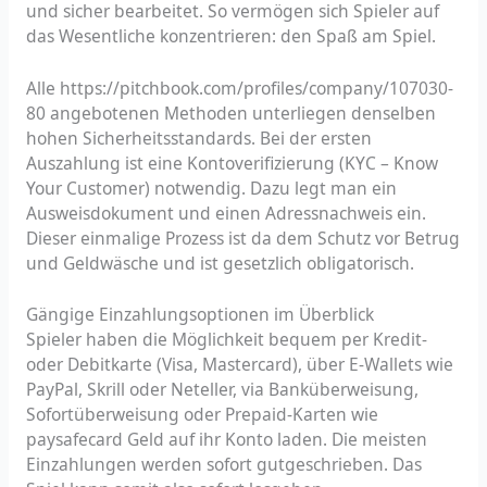
und sicher bearbeitet. So vermögen sich Spieler auf
das Wesentliche konzentrieren: den Spaß am Spiel.
Alle
https://pitchbook.com/profiles/company/107030-
80
angebotenen Methoden unterliegen denselben
hohen Sicherheitsstandards. Bei der ersten
Auszahlung ist eine Kontoverifizierung (KYC – Know
Your Customer) notwendig. Dazu legt man ein
Ausweisdokument und einen Adressnachweis ein.
Dieser einmalige Prozess ist da dem Schutz vor Betrug
und Geldwäsche und ist gesetzlich obligatorisch.
Gängige Einzahlungsoptionen im Überblick
Spieler haben die Möglichkeit bequem per Kredit-
oder Debitkarte (Visa, Mastercard), über E-Wallets wie
PayPal, Skrill oder Neteller, via Banküberweisung,
Sofortüberweisung oder Prepaid-Karten wie
paysafecard Geld auf ihr Konto laden. Die meisten
Einzahlungen werden sofort gutgeschrieben. Das