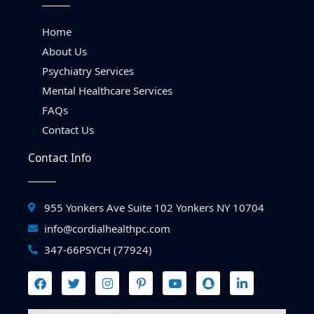
Home
About Us
Psychiatry Services
Mental Healthcare Services
FAQs
Contact Us
Contact Info
955 Yonkers Ave Suite 102 Yonkers NY 10704
info@cordialhealthpc.com
347-66PSYCH (77924)
F
T
I
P
Y
S
L
a
w
n
i
o
n
i
c
i
s
n
u
a
n
e
t
t
t
t
p
k