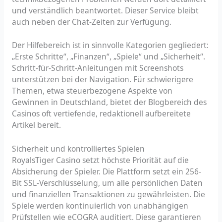
und verständlich beantwortet. Dieser Service bleibt
auch neben der Chat-Zeiten zur Verfügung.
Der Hilfebereich ist in sinnvolle Kategorien gegliedert:
„Erste Schritte“, „Finanzen“, „Spiele“ und „Sicherheit“.
Schritt-für-Schritt-Anleitungen mit Screenshots
unterstützen bei der Navigation. Für schwierigere
Themen, etwa steuerbezogene Aspekte von
Gewinnen in Deutschland, bietet der Blogbereich des
Casinos oft vertiefende, redaktionell aufbereitete
Artikel bereit.
Sicherheit und kontrolliertes Spielen
RoyalsTiger Casino setzt höchste Priorität auf die
Absicherung der Spieler. Die Plattform setzt ein 256-
Bit SSL-Verschlüsselung, um alle persönlichen Daten
und finanziellen Transaktionen zu gewährleisten. Die
Spiele werden kontinuierlich von unabhängigen
Prüfstellen wie eCOGRA auditiert. Diese garantieren