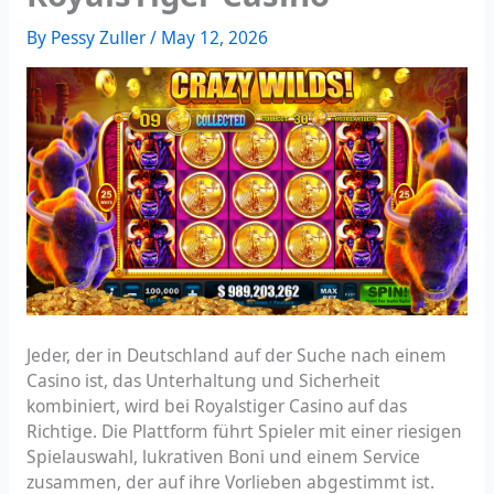
By
Pessy Zuller
/
May 12, 2026
Jeder, der in Deutschland auf der Suche nach einem
Casino ist, das Unterhaltung und Sicherheit
kombiniert, wird bei
Royalstiger Casino
auf das
Richtige. Die Plattform führt Spieler mit einer riesigen
Spielauswahl, lukrativen Boni und einem Service
zusammen, der auf ihre Vorlieben abgestimmt ist.