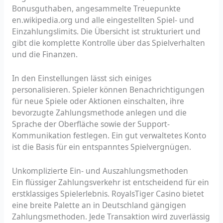
Bonusguthaben, angesammelte Treuepunkte
en.wikipedia.org
und alle eingestellten Spiel- und
Einzahlungslimits. Die Übersicht ist strukturiert und
gibt die komplette Kontrolle über das Spielverhalten
und die Finanzen.
In den Einstellungen lässt sich einiges
personalisieren. Spieler können Benachrichtigungen
für neue Spiele oder Aktionen einschalten, ihre
bevorzugte Zahlungsmethode anlegen und die
Sprache der Oberfläche sowie der Support-
Kommunikation festlegen. Ein gut verwaltetes Konto
ist die Basis für ein entspanntes Spielvergnügen.
Unkomplizierte Ein- und Auszahlungsmethoden
Ein flüssiger Zahlungsverkehr ist entscheidend für ein
erstklassiges Spielerlebnis. RoyalsTiger Casino bietet
eine breite Palette an in Deutschland gängigen
Zahlungsmethoden. Jede Transaktion wird zuverlässig