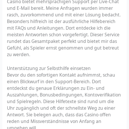
Casino bietet mehrsprachigen Support per Live-Chat
und E-Mail bereit. Meine Anfragen wurden immer
rasch, zuvorkommend und mit einer Lösung bedacht.
Besonders hilfreich ist der ausführliche Hilfebereich
mit FAQs und Anleitungen. Dort entdecke ich die
meisten Antworten schon vorgefertigt. Dieser Service
rundet das Gesamtpaket perfekt und bietet mir das
Gefühl, als Spieler ernst genommen und gut betreut
zu werden.
Unterstützung zur Selbsthilfe einsetzen
Bevor du den sofortigen Kontakt aufnimmst, schau
einen Blickwurf in den Support-Bereich. Dort
entdeckst du genaue Erklärungen zu Ein- und
Auszahlungen, Bonusbedingungen, Kontoverifikation
und Spielregeln. Diese Hilfetexte sind rund um die
Uhr zugänglich und oft der schnellste Weg zu einer
Antwort. Sie belegen auch, dass das Casino offen
reden und Missverständnisse von Anfang an
umgehen will.