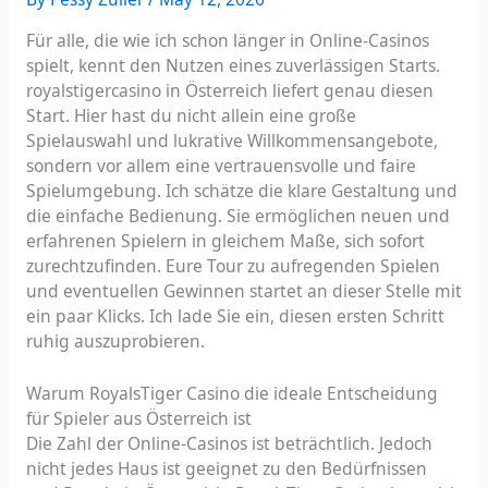
Für alle, die wie ich schon länger in Online-Casinos
spielt, kennt den Nutzen eines zuverlässigen Starts.
royalstigercasino
in Österreich liefert genau diesen
Start. Hier hast du nicht allein eine große
Spielauswahl und lukrative Willkommensangebote,
sondern vor allem eine vertrauensvolle und faire
Spielumgebung. Ich schätze die klare Gestaltung und
die einfache Bedienung. Sie ermöglichen neuen und
erfahrenen Spielern in gleichem Maße, sich sofort
zurechtzufinden. Eure Tour zu aufregenden Spielen
und eventuellen Gewinnen startet an dieser Stelle mit
ein paar Klicks. Ich lade Sie ein, diesen ersten Schritt
ruhig auszuprobieren.
Warum RoyalsTiger Casino die ideale Entscheidung
für Spieler aus Österreich ist
Die Zahl der Online-Casinos ist beträchtlich. Jedoch
nicht jedes Haus ist geeignet zu den Bedürfnissen