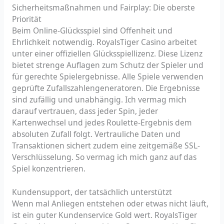
Sicherheitsmaßnahmen und Fairplay: Die oberste
Priorität
Beim Online-Glücksspiel sind Offenheit und
Ehrlichkeit notwendig. RoyalsTiger Casino arbeitet
unter einer offiziellen Glücksspiellizenz. Diese Lizenz
bietet strenge Auflagen zum Schutz der Spieler und
für gerechte Spielergebnisse. Alle Spiele verwenden
geprüfte Zufallszahlengeneratoren. Die Ergebnisse
sind zufällig und unabhängig. Ich vermag mich
darauf vertrauen, dass jeder Spin, jeder
Kartenwechsel und jedes Roulette-Ergebnis dem
absoluten Zufall folgt. Vertrauliche Daten und
Transaktionen sichert zudem eine zeitgemäße SSL-
Verschlüsselung. So vermag ich mich ganz auf das
Spiel konzentrieren.
Kundensupport, der tatsächlich unterstützt
Wenn mal Anliegen entstehen oder etwas nicht läuft,
ist ein guter Kundenservice Gold wert. RoyalsTiger