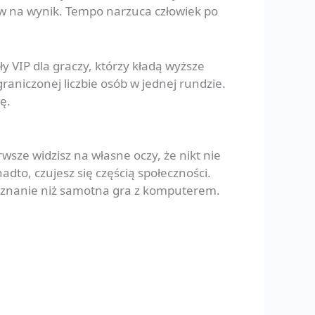
yw na wynik. Tempo narzuca człowiek po
y VIP dla graczy, którzy kładą wyższe
graniczonej liczbie osób w jednej rundzie.
ę.
wsze widzisz na własne oczy, że nikt nie
adto, czujesz się częścią społeczności.
 doznanie niż samotna gra z komputerem.