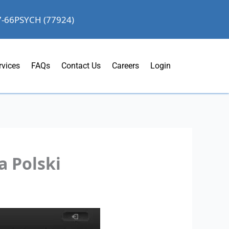
7-66PSYCH (77924)
rvices
FAQs
Contact Us
Careers
Login
a Polski