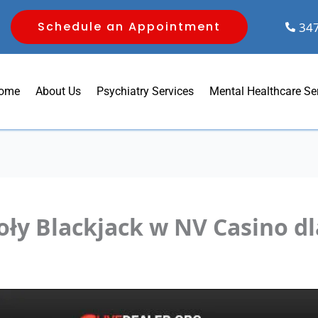
Schedule an Appointment
34
ome
About Us
Psychiatry Services
Mental Healthcare Se
oły Blackjack w NV Casino dl