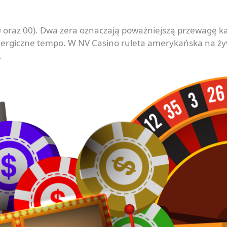
(0 oraz 00). Dwa zera oznaczają poważniejszą przewagę 
nergiczne tempo. W NV Casino ruleta amerykańska na żyw
.