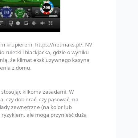
ywym krupierem,
https://netmaks.pl/
. NV
 ruletki i blackjacka, gdzie o wyniku
zynią, że klimat ekskluzywnego kasyna
zenia z domu.
j, stosując kilkoma zasadami. W
a, czy dobierać, czy pasować, na
kłady zewnętrzne (na kolor lub
ne ryzykiem, ale mogą przynieść dużą