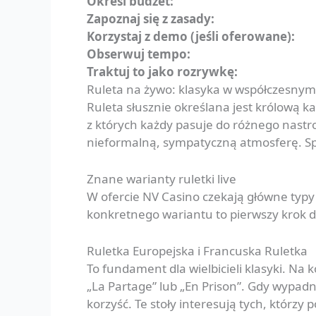
Określ budżet:
Zapoznaj się z zasady:
Korzystaj z demo (jeśli oferowane):
Obserwuj tempo:
Traktuj to jako rozrywkę:
Ruleta na żywo: klasyka w współczesny
Ruleta słusznie określana jest królową k
z których każdy pasuje do różnego nastr
nieformalną, sympatyczną atmosferę. Spo
Znane warianty ruletki live
W ofercie NV Casino czekają główne typy
konkretnego wariantu to pierwszy krok d
Ruletka Europejska i Francuska Ruletka
To fundament dla wielbicieli klasyki. Na
„La Partage” lub „En Prison”. Gdy wypad
korzyść. Te stoły interesują tych, którz