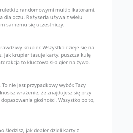
j ruletki z randomowymi multiplikatorami.
 dla oczu. Reżyseria używa z wielu
órym samemu się uczestniczy.
prawdziwy krupier. Wszystko dzieje się na
jak krupier tasuje karty, puszcza kulę
terakcja to kluczowa siła gier na żywo.
e. To nie jest przypadkowy wybór. Tacy
nosisz wrażenie, że znajdujesz się przy
ść dopasowania głośności. Wszystko po to,
ledzisz, jak dealer dzieli karty z