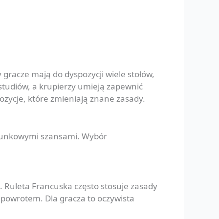
 gracze mają do dyspozycji wiele stołów,
studiów, a krupierzy umieją zapewnić
ozycje, które zmieniają znane zasady.
achunkowymi szansami. Wybór
a. Ruleta Francuska często stosuje zasady
 powrotem. Dla gracza to oczywista