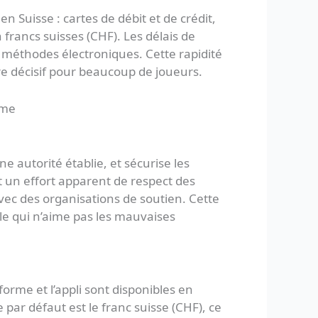
 Suisse : cartes de débit et de crédit,
 francs suisses (CHF). Les délais de
s méthodes électroniques. Cette rapidité
ère décisif pour beaucoup de joueurs.
e autorité établie, et sécurise les
t un effort apparent de respect des
vec des organisations de soutien. Cette
le qui n’aime pas les mauvaises
orme et l’appli sont disponibles en
par défaut est le franc suisse (CHF), ce