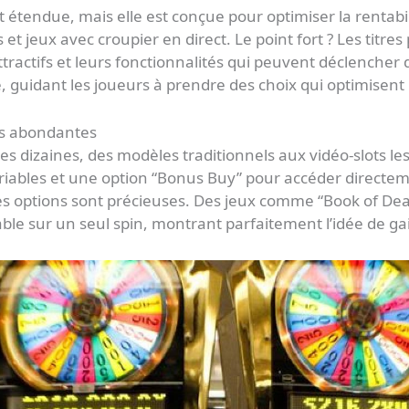
t étendue, mais elle est conçue pour optimiser la rentabi
 et jeux avec croupier en direct. Le point fort ? Les titr
tractifs et leurs fonctionnalités qui peuvent déclencher 
vé, guidant les joueurs à prendre des choix qui optimisen
és abondantes
en a des dizaines, des modèles traditionnels aux vidéo-slo
variables et une option “Bonus Buy” pour accéder direct
 ces options sont précieuses. Des jeux comme “Book of D
ble sur un seul spin, montrant parfaitement l’idée de ga