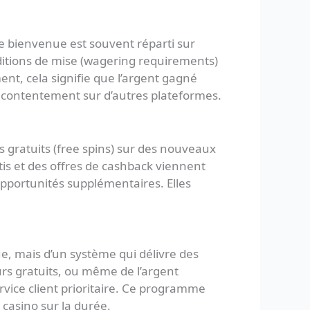
de bienvenue est souvent réparti sur
nditions de mise (wagering requirements)
nt, cela signifie que l’argent gagné
 mécontentement sur d’autres plateformes.
 gratuits (free spins) sur des nouveaux
tis et des offres de cashback viennent
’opportunités supplémentaires. Elles
ue, mais d’un système qui délivre des
rs gratuits, ou même de l’argent
rvice client prioritaire. Ce programme
 casino sur la durée.