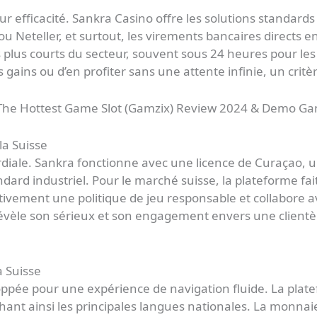
efficacité. Sankra Casino offre les solutions standards en
u Neteller, et surtout, les virements bancaires directs en
s plus courts du secteur, souvent sous 24 heures pour le
s gains ou d’en profiter sans une attente infinie, un crit
la Suisse
ordiale. Sankra fonctionne avec une licence de Curaçao, un
ard industriel. Pour le marché suisse, la plateforme fai
tivement une politique de jeu responsable et collabore a
révèle son sérieux et son engagement envers une clientè
a Suisse
ppée pour une expérience de navigation fluide. La platef
hant ainsi les principales langues nationales. La monnaie 