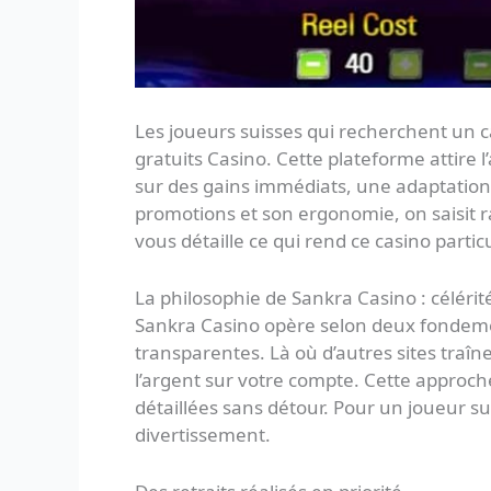
Les joueurs suisses qui recherchent un c
gratuits
Casino. Cette plateforme attire l’
sur des gains immédiats, une adaptation 
promotions et son ergonomie, on saisit r
vous détaille ce qui rend ce casino part
La philosophie de Sankra Casino : céléri
Sankra Casino opère selon deux fondements
transparentes. Là où d’autres sites traîn
l’argent sur votre compte. Cette approch
détaillées sans détour. Pour un joueur sui
divertissement.