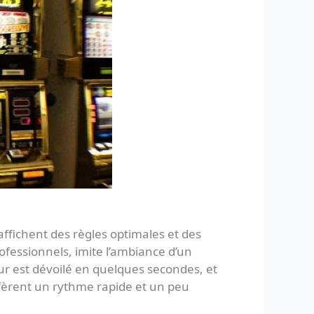
affichent des règles optimales et des
rofessionnels, imite l’ambiance d’un
our est dévoilé en quelques secondes, et
réfèrent un rythme rapide et un peu