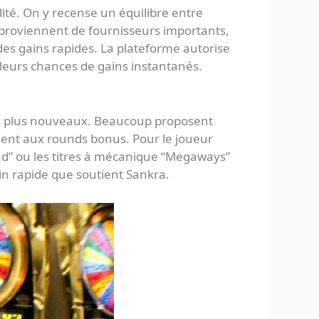
lité. On y recense un équilibre entre
es proviennent de fournisseurs importants,
des gains rapides. La plateforme autorise
t leurs chances de gains instantanés.
ts les plus nouveaux. Beaucoup proposent
ement aux rounds bonus. Pour le joueur
ead” ou les titres à mécanique “Megaways”
in rapide que soutient Sankra.