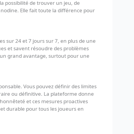
a possibilité de trouver un jeu, de
odine. Elle fait toute la différence pour
es sur 24 et 7 jours sur 7, en plus de une
gues et savent résoudre des problèmes
st un grand avantage, surtout pour une
ponsable. Vous pouvez définir des limites
raire ou définitive. La plateforme donne
e honnêteté et ces mesures proactives
et durable pour tous les joueurs en