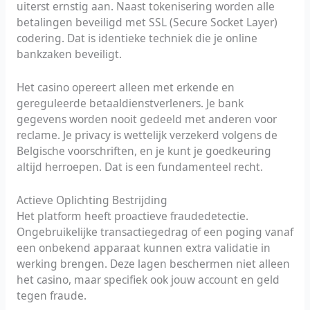
uiterst ernstig aan. Naast tokenisering worden alle
betalingen beveiligd met SSL (Secure Socket Layer)
codering. Dat is identieke techniek die je online
bankzaken beveiligt.
Het casino opereert alleen met erkende en
gereguleerde betaaldienstverleners. Je bank
gegevens worden nooit gedeeld met anderen voor
reclame. Je privacy is wettelijk verzekerd volgens de
Belgische voorschriften, en je kunt je goedkeuring
altijd herroepen. Dat is een fundamenteel recht.
Actieve Oplichting Bestrijding
Het platform heeft proactieve fraudedetectie.
Ongebruikelijke transactiegedrag of een poging vanaf
een onbekend apparaat kunnen extra validatie in
werking brengen. Deze lagen beschermen niet alleen
het casino, maar specifiek ook jouw account en geld
tegen fraude.