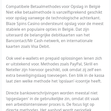
Compatibele Betaalmethodes voor Opslag in België
Niet elke betaalmethode is vanzelfsprekend geschikt
voor opslag vanwege de technologische achterkant.
Blaze Spins Casino ondersteunt opslag voor de meest
stabiele en populaire opties in België. Dat zijn
uiteraard de belangrijke debitkaarten van het
Bancontact/Mr Cash-netwerk, en internationale
kaarten zoals Visa Debit.
Ook veel e-wallets en prepaid oplossingen lenen zich
er uitstekend voor. Methodes zoals PayPal, Skrill en
Neteller zijn hiervoor geschikt, ook omdat zij zelf een
extra beveiligingslaag toevoegen. Een blik in de kassa
laat zien welke methode het ‘opslaan’-icoontje heeft.
Directe bankoverschrijvingen worden meestal niet
‘opgeslagen’ in de gebruikelijke zin, omdat dit vaak
een arbeidsintensiever proces is. De focus ligt op
directe methodes. Het aanbod wordt periodiek