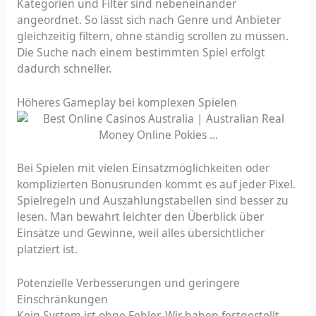
Kategorien und Filter sind nebeneinander
angeordnet. So lässt sich nach Genre und Anbieter
gleichzeitig filtern, ohne ständig scrollen zu müssen.
Die Suche nach einem bestimmten Spiel erfolgt
dadurch schneller.
Höheres Gameplay bei komplexen Spielen
Bei Spielen mit vielen Einsatzmöglichkeiten oder
komplizierten Bonusrunden kommt es auf jeder Pixel.
Spielregeln und Auszahlungstabellen sind besser zu
lesen. Man bewahrt leichter den Überblick über
Einsätze und Gewinne, weil alles übersichtlicher
platziert ist.
Potenzielle Verbesserungen und geringere
Einschränkungen
Kein System ist ohne Fehler. Wir haben festgestellt,