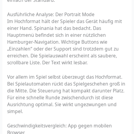
einfach der Standard.
Ausführliche Analyse: Der Portrait Mode
Im Hochformat hält der Spieler das Gerät häufig mit
einer Hand. Spinania hat das bedacht. Das
Hauptmenü befindet sich in einer nützlichen
Hamburger-Navigation. Wichtige Buttons wie
„Einzahlen“ oder der Support sind trotzdem gut zu
erreichen. Die Spielauswahl erscheint als saubere,
scrollbare Liste. Der Text wirkt lesbar.
Vor allem im Spiel selbst überzeugt das Hochformat.
Bei Spielautomaten rückt das Spielgeschehen groß in
die Mitte. Die Steuerung hat kompakt darunter Platz.
Für eine schnelle Runde zwischendurch ist diese
Ausrichtung optimal. Sie wirkt ungezwungen und
simpel.
Geschwindigkeitsvergleich: App gegen mobilen
Browser