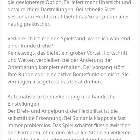
die geeignetere Option. Es liefert mehr Übersicht und
detailreichere Darstellungen. Bei schnelle Slots-
Sessions im Hochformat bietet das Smartphone aber
häufig praktischer.
Verliere ich ich meinen Spielstand, wenn ich während
einer Runde drehe?
Keineswegs, das bietet ein großer Vorteil. Fortschritt
und Wetten verbleiben bei der Änderung der
Orientierung komplett erhalten. Der Vorgang stört
Ihre Runde oder eine aktive Bonusfunktion nicht. Sie
vermögen also getrost das Gerät drehen.
Automatisierte Dreherkennung und händische
Einstellungen
Der Dreh- und Angelpunkt der Flexibilität ist die
selbsttätige Erkennung. Bei Spinania klappt sie fast
immer problemlos. Das Spiel schaltet flüssig zwischen
den Formaten, ohne den aktuellen Stand zu verlieren.
Das ist technisch sauber umgesetzt und erscheint