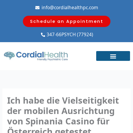
Skip
info@cordialhealthpc.com
to
content
Schedule an Appointment
347-66PSYCH (77924)
Ich habe die Vielseitigkeit
der mobilen Ausrichtung
von Spinania Casino für
Österreich getestet