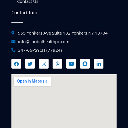
Contact Us
Contact Info
955 Yonkers Ave Suite 102 Yonkers NY 10704
info@cordialhealthpc.com
347-66PSYCH (77924)
F
T
I
P
Y
S
L
a
w
n
i
o
n
i
c
i
s
n
u
a
n
e
t
t
t
t
p
k
b
t
a
e
u
c
e
o
e
g
r
b
h
d
o
r
r
e
e
a
i
k
a
s
t
n
m
t
-
-
i
p
n