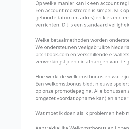
Op welke manier kan ik een account regist
Een account registreren is simpel. Klik o
geboortedatum en adres) en kies een ee
verrichten. Dit is een standaard veilighe
Welke betaalmethoden worden onderst
We ondersteunen veelgebruikte Nederland
pitchbook.com
en verschillende e-wallet
verwerkingstijden die afhangen van de 
Hoe werkt de welkomstbonus en wat zij
Een welkomstbonus biedt nieuwe spelers bi
op onze promotiepagina. Alle bonussen 
omgezet voordat opname kan) en andere 
Wat moet ik doen als ik problemen heb m
Aantrekkelijke Welkomstbonus en Lope