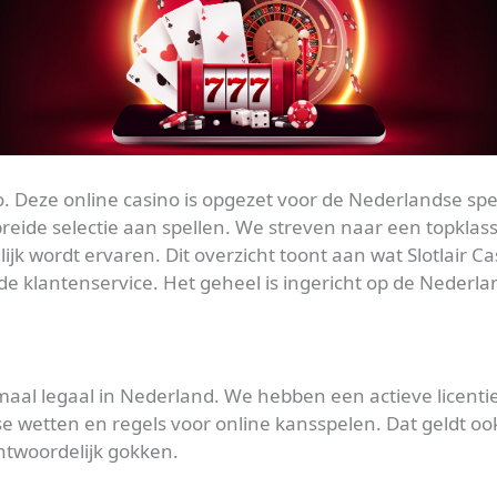
. Deze online casino is opgezet voor de Nederlandse spele
breide selectie aan spellen. We streven naar een topklas
ijk wordt ervaren. Dit overzicht toont aan wat Slotlair C
 klantenservice. Het geheel is ingericht op de Nederla
maal legaal in Nederland. We hebben een actieve licentie
wetten en regels voor online kansspelen. Dat geldt ook
ntwoordelijk gokken.