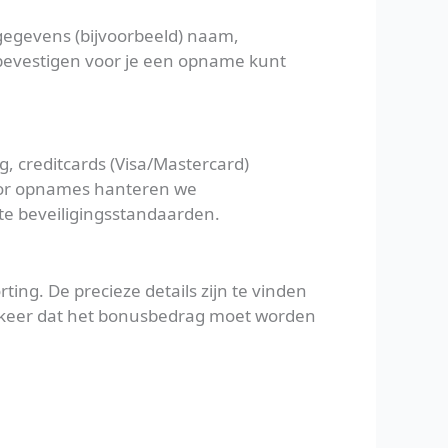
n gegevens (bijvoorbeeld) naam,
 bevestigen voor je een opname kunt
 creditcards (Visa/Mastercard)
 Voor opnames hanteren we
te beveiligingsstandaarden.
ing. De precieze details zijn te vinden
l keer dat het bonusbedrag moet worden