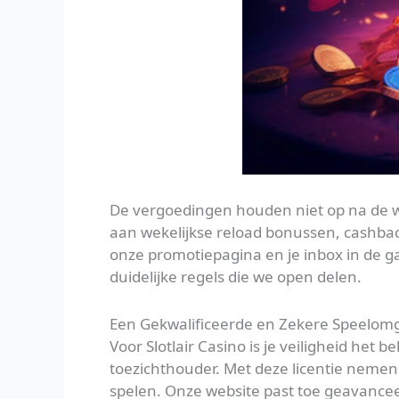
De vergoedingen houden niet op na de w
aan wekelijkse reload bonussen, cashback
onze promotiepagina en je inbox in de gat
duidelijke regels die we open delen.
Een Gekwalificeerde en Zekere Speelom
Voor Slotlair Casino is je veiligheid het
toezichthouder. Met deze licentie nemen 
spelen. Onze website past toe geavanceer