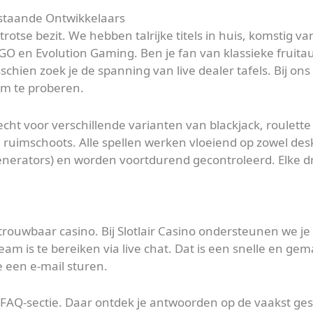
nstaande Ontwikkelaars
s trotse bezit. We hebben talrijke titels in huis, komstig
 GO en Evolution Gaming. Ben je fan van klassieke fruit
schien zoek je de spanning van live dealer tafels. Bij on
 om te proberen.
cht voor verschillende varianten van blackjack, roulett
je ruimschoots. Alle spellen werken vloeiend op zowel des
ators) en worden voortdurend gecontroleerd. Elke draa
trouwbaar casino. Bij Slotlair Casino ondersteunen we je
am is te bereiken via live chat. Dat is een snelle en ge
e een e-mail sturen.
e FAQ-sectie. Daar ontdek je antwoorden op de vaakst ge