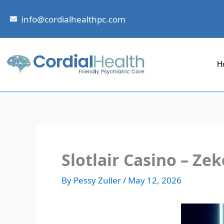
Skip
to
info@cordialhealthpc.com
content
H
Slotlair Casino – Ze
By
Pessy Zuller
/
May 12, 2026