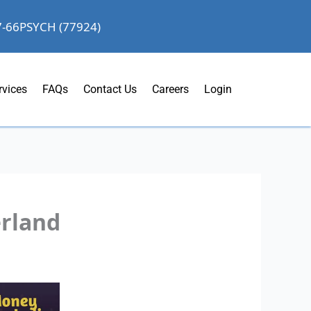
7-66PSYCH (77924)
rvices
FAQs
Contact Us
Careers
Login
erland