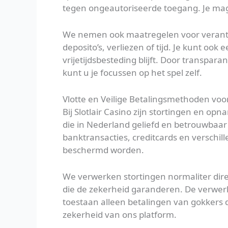
tegen ongeautoriseerde toegang. Je mag
We nemen ook maatregelen voor verantwo
deposito’s, verliezen of tijd. Je kunt o
vrijetijdsbesteding blijft. Door transp
kunt u je focussen op het spel zelf.
Vlotte en Veilige Betalingsmethoden vo
Bij Slotlair Casino zijn stortingen en
die in Nederland geliefd en betrouwbaar
banktransacties, creditcards en verschille
beschermd worden.
We verwerken stortingen normaliter dir
die de zekerheid garanderen. De verwerki
toestaan alleen betalingen van gokkers di
zekerheid van ons platform.