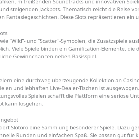
fiken, mitreißenden Soundtracks und innovativen Spielide
d steigenden Jackpots. Thematisch reicht die Reise vo
en Fantasiegeschichten. Diese Slots repräsentieren ein 
ots
wie “Wild”- und “Scatter”-Symbolen, die Zusatzspiele au
ch. Viele Spiele binden ein Gamification-Elemente, die 
zliche Gewinnchancen neben Basisspiel.
ielern eine durchweg überzeugende Kollektion an Casino
spielen und lebhaften Live-Dealer-Tischen ist ausgewoge
ungsvolles Spielen schafft die Plattform eine seriöse 
ot kann losgehen.
langebot
iert Slotoro eine Sammlung besonderer Spiele. Dazu geh
schnelle Runden und einfachen Spaß. Sie passen gut für k