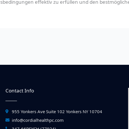
sbedingungen effektiv zu erfüllen und den bestmöglic
Contact Info
955 Yonkers Ave Suite 102 Yonkers NY 10704
info@cordialhealthpc.com
347-66PSYCH (77924)