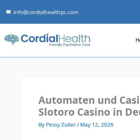
Skip
to
info@cordialhealthpc.com
content
H
Automaten und Casin
Slotoro Casino in D
By
Pessy Zuller
/
May 12, 2026