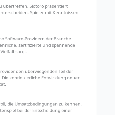
u übertreffen. Slotoro präsentiert
 unterscheiden. Spieler mit Kenntnissen
 top Software-Providern der Branche.
hrliche, zertifizierte und spannende
ielfalt sorgt.
r Provider den überwiegenden Teil der
t. Die kontinuierliche Entwicklung neuer
tät.
nnvoll, die Umsatzbedingungen zu kennen.
itenspiel bei der Entscheidung einer