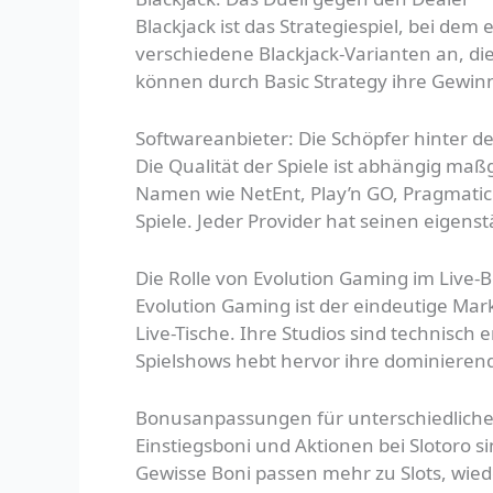
Blackjack ist das Strategiespiel, bei dem
verschiedene Blackjack-Varianten an, die
können durch Basic Strategy ihre Gewin
Softwareanbieter: Die Schöpfer hinter d
Die Qualität der Spiele ist abhängig maß
Namen wie NetEnt, Play’n GO, Pragmatic 
Spiele. Jeder Provider hat seinen eigenstä
Die Rolle von Evolution Gaming im Live-
Evolution Gaming ist der eindeutige Markt
Live-Tische. Ihre Studios sind technisch 
Spielshows hebt hervor ihre dominierende
Bonusanpassungen für unterschiedliche
Einstiegsboni und Aktionen bei Slotoro s
Gewisse Boni passen mehr zu Slots, wiede