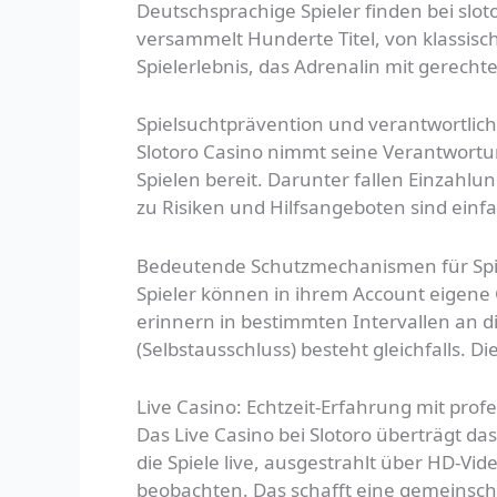
Deutschsprachige Spieler finden bei
slot
versammelt Hunderte Titel, von klassisc
Spielerlebnis, das Adrenalin mit gerecht
Spielsuchtprävention und verantwortlich
Slotoro Casino nimmt seine Verantwortun
Spielen bereit. Darunter fallen Einzahlu
zu Risiken und Hilfsangeboten sind einfa
Bedeutende Schutzmechanismen für Spi
Spieler können in ihrem Account eigene
erinnern in bestimmten Intervallen an d
(Selbstausschluss) besteht gleichfalls. Di
Live Casino: Echtzeit-Erfahrung mit prof
Das Live Casino bei Slotoro überträgt da
die Spiele live, ausgestrahlt über HD-
beobachten. Das schafft eine gemeinscha