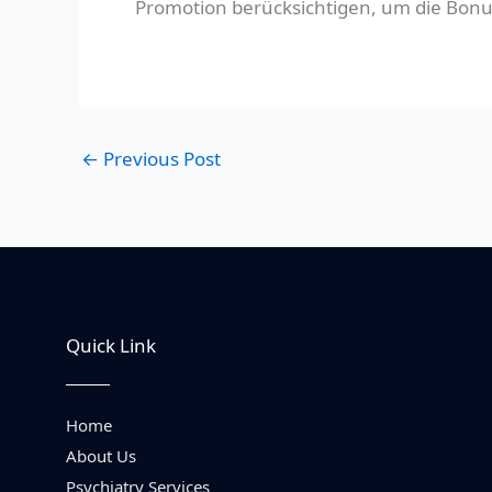
Promotion berücksichtigen, um die Bonu
←
Previous Post
Quick Link
Home
About Us
Psychiatry Services