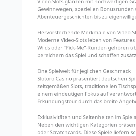
Video-Slots glänzen mit hochwertigen Gra
Gewinnwegen, speziellen Bonusrunden un
Abenteuergeschichten bis zu eigenwillig
Hervorstechende Merkmale von Video-Sl
Moderne Video-Slots leben von Features 
Wilds oder “Pick-Me”-Runden gehören übli
bereichern das Spiel und schaffen zusät
Eine Spielwelt für jeglichen Geschmack
Slotoro Casino präsentiert deutschen Sp
zeitgemäßen Slots, traditionellen Tisch
einem eindeutigen Fokus auf verantwort
Erkundungstour durch das breite Angeb
Exklusivitäten und Seltenheiten im Spie
Neben den wichtigen Kategorien präsent
oder Scratchcards. Diese Spiele liefern 