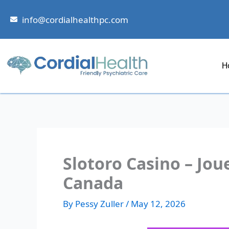
Skip
to
info@cordialhealthpc.com
content
H
Slotoro Casino – Jou
Canada
By
Pessy Zuller
/
May 12, 2026