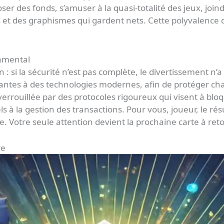
er des fonds, s’amuser à la quasi-totalité des jeux, joindr
s et des graphismes qui gardent nets. Cette polyvalence
damental
 : si la sécurité n’est pas complète, le divertissement n’a 
antes à des technologies modernes, afin de protéger cha
 verrouillée par des protocoles rigoureux qui visent à bloq
ls à la gestion des transactions. Pour vous, joueur, le ré
. Votre seule attention devient la prochaine carte à reto
re