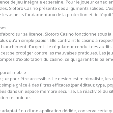
érience de jeu intégrale et sereine. Pour le joueur cana
bles, Slotoro Casino présente des arguments solides. C’e
e les aspects fondamentaux de la protection et de l’équité
ses
e d’abord sur sa licence. Slotoro Casino fonctionne sous l
plus qu’un simple papier. Elle contraint le casino à respec
e blanchiment d’argent. Le régulateur conduit des audits 
 c’est se protéger contre les mauvaises pratiques. Les jeu
mptes d’exploitation du casino, ce qui garantit le paiemen
ppareil mobile
çue pour être accessible. Le design est minimaliste, les 
 simple grâce à des filtres efficaces (par éditeur, type, p
es dans un espace membre sécurisé. La réactivité du sit
ption technique.
te adaptatif ou d’une application dédiée, conserve cette qu