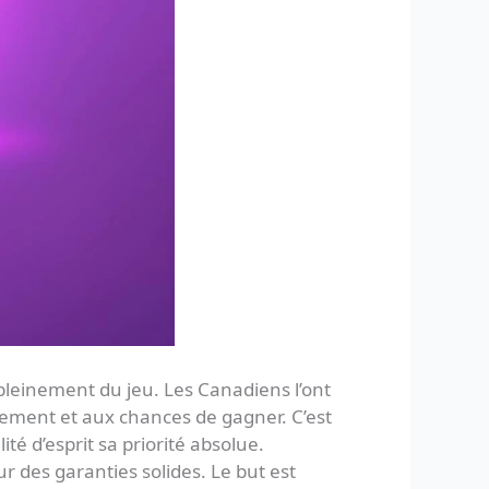
r pleinement du jeu. Les Canadiens l’ont
issement et aux chances de gagner. C’est
té d’esprit sa priorité absolue.
r des garanties solides. Le but est