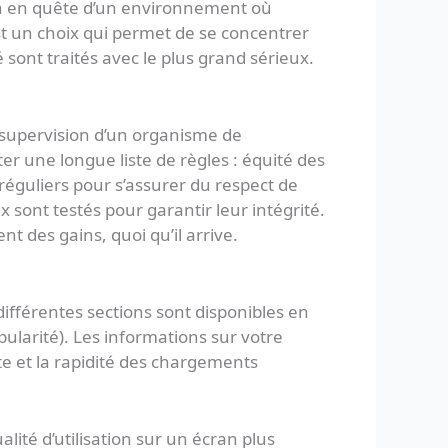
dien en quête d’un environnement où
st un choix qui permet de se concentrer
 sont traités avec le plus grand sérieux.
a supervision d’un organisme de
ter une longue liste de règles : équité des
réguliers pour s’assurer du respect de
x sont testés pour garantir leur intégrité.
t des gains, quoi qu’il arrive.
différentes sections sont disponibles en
opularité). Les informations sur votre
e et la rapidité des chargements
alité d’utilisation sur un écran plus