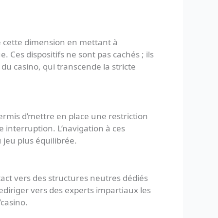
e cette dimension en mettant à
. Ces dispositifs ne sont pas cachés ; ils
du casino, qui transcende la stricte
ermis d’mettre en place une restriction
interruption. L’navigation à ces
 jeu plus équilibrée.
act vers des structures neutres dédiés
diriger vers des experts impartiaux les
’casino.