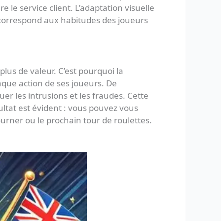
e le service client. L’adaptation visuelle
 correspond aux habitudes des joueurs
plus de valeur. C’est pourquoi la
que action de ses joueurs. De
uer les intrusions et les fraudes. Cette
sultat est évident : vous pouvez vous
urner ou le prochain tour de roulettes.