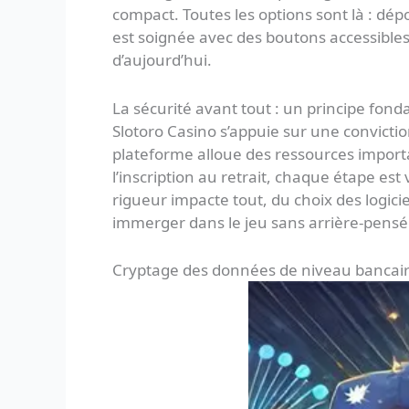
compact. Toutes les options sont là : dépos
est soignée avec des boutons accessible
d’aujourd’hui.
La sécurité avant tout : un principe fon
Slotoro Casino s’appuie sur une conviction
plateforme alloue des ressources import
l’inscription au retrait, chaque étape est
rigueur impacte tout, du choix des logicie
immerger dans le jeu sans arrière-pensée
Cryptage des données de niveau bancai