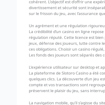
cohérent. L’objectif est d’offrir une exp
divertissement et sécurité sont insépara
sur le frisson du jeu, avec l’assurance qu
Un agrément et une régulation rigoureu
La crédibilité d’un casino en ligne repos
régulation réputé. Cette licence est bien 
jeux, défense des joueurs, lutte contre l
ces obligations. Choisir un casino régulé,
Les fonds des joueurs sont séparés des co
L’expérience utilisateur sur desktop et a
La plateforme de Slotoro Casino a été con
quelques clics. La découverte d’un jeu est
compte et vos transactions sont regroupé
préservent le plaisir du jeu, sans interru
La navigation mobile, qu’il s’agisse du si