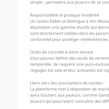
simple : permettre aux joueurs de se conc
Responsabilité et pratique modérée
Un casino fiable se distingue à son dévo
disposition une gamme d’outils qui donnent
sont directement visibles dans les paramè
conformité pour protéger réellement les
Outils de contrôle à votre service
Vous pouvez définir des seuils de versem
temporelle, de requérir une auto-exclusi
réglages est aisé et leur activation est r
Liens vers des associations de soutien
La plateforme met à disposition de maniè
dans l’soutien aux joueurs, comme Gambl
joueurs qui pourraient connaître des diffi