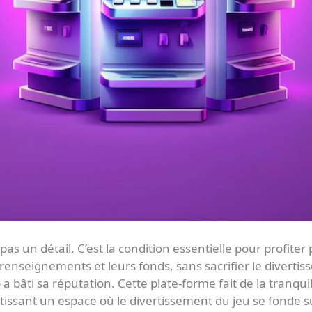
 pas un détail. C’est la condition essentielle pour profite
rs renseignements et leurs fonds, sans sacrifier le divert
 bâti sa réputation. Cette plate-forme fait de la tranquilli
issant un espace où le divertissement du jeu se fonde su