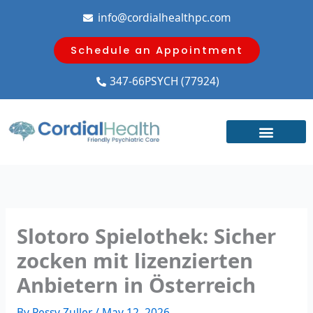
Skip
info@cordialhealthpc.com
to
content
Schedule an Appointment
347-66PSYCH (77924)
Slotoro Spielothek: Sicher
zocken mit lizenzierten
Anbietern in Österreich
By
Pessy Zuller
/
May 12, 2026