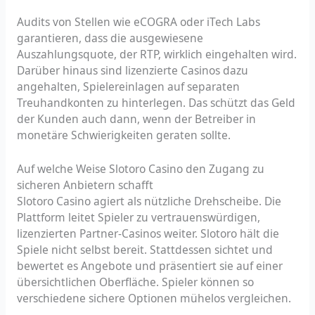
Audits von Stellen wie eCOGRA oder iTech Labs
garantieren, dass die ausgewiesene
Auszahlungsquote, der RTP, wirklich eingehalten wird.
Darüber hinaus sind lizenzierte Casinos dazu
angehalten, Spielereinlagen auf separaten
Treuhandkonten zu hinterlegen. Das schützt das Geld
der Kunden auch dann, wenn der Betreiber in
monetäre Schwierigkeiten geraten sollte.
Auf welche Weise Slotoro Casino den Zugang zu
sicheren Anbietern schafft
Slotoro Casino agiert als nützliche Drehscheibe. Die
Plattform leitet Spieler zu vertrauenswürdigen,
lizenzierten Partner-Casinos weiter. Slotoro hält die
Spiele nicht selbst bereit. Stattdessen sichtet und
bewertet es Angebote und präsentiert sie auf einer
übersichtlichen Oberfläche. Spieler können so
verschiedene sichere Optionen mühelos vergleichen.