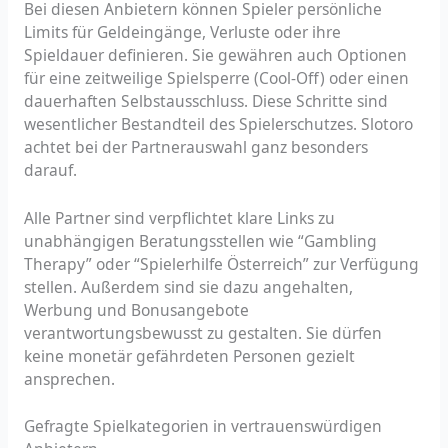
Bei diesen Anbietern können Spieler persönliche
Limits für Geldeingänge, Verluste oder ihre
Spieldauer definieren. Sie gewähren auch Optionen
für eine zeitweilige Spielsperre (Cool-Off) oder einen
dauerhaften Selbstausschluss. Diese Schritte sind
wesentlicher Bestandteil des Spielerschutzes. Slotoro
achtet bei der Partnerauswahl ganz besonders
darauf.
Alle Partner sind verpflichtet klare Links zu
unabhängigen Beratungsstellen wie “Gambling
Therapy” oder “Spielerhilfe Österreich” zur Verfügung
stellen. Außerdem sind sie dazu angehalten,
Werbung und Bonusangebote
verantwortungsbewusst zu gestalten. Sie dürfen
keine monetär gefährdeten Personen gezielt
ansprechen.
Gefragte Spielkategorien in vertrauenswürdigen