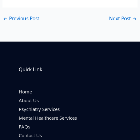
←
Previous Post
Next Post
→
Quick Link
Home
About Us
Psychiatry Services
Mental Healthcare Services
FAQs
Contact Us