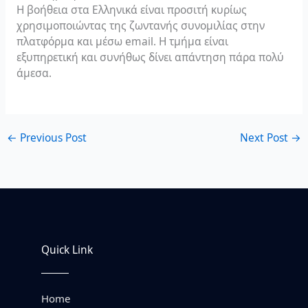
Η βοήθεια στα Ελληνικά είναι προσιτή κυρίως
χρησιμοποιώντας της ζωντανής συνομιλίας στην
πλατφόρμα και μέσω email. Η τμήμα είναι
εξυπηρετική και συνήθως δίνει απάντηση πάρα πολύ
άμεσα.
←
Previous Post
Next Post
→
Quick Link
Home