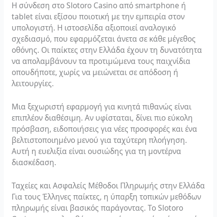
Η σύνδεση στο Slotoro Casino από smartphone ή
tablet είναι εξίσου ποιοτική με την εμπειρία στον
υπολογιστή. Η ιστοσελίδα αξιοποιεί αναλογικό
σχεδιασμό, που εφαρμόζεται άνετα σε κάθε μέγεθος
οθόνης. Οι παίκτες στην Ελλάδα έχουν τη δυνατότητα
να απολαμβάνουν τα προτιμώμενα τους παιχνίδια
οπουδήποτε, χωρίς να μειώνεται σε απόδοση ή
λειτουργίες.
Μια ξεχωριστή εφαρμογή για κινητά πιθανώς είναι
επιπλέον διαθέσιμη. Αν υφίσταται, δίνει πιο εύκολη
πρόσβαση, ειδοποιήσεις για νέες προσφορές και ένα
βελτιστοποιημένο μενού για ταχύτερη πλοήγηση.
Αυτή η ευελιξία είναι ουσιώδης για τη μοντέρνα
διασκέδαση.
Ταχείες και Ασφαλείς Μέθοδοι Πληρωμής στην Ελλάδα
Για τους Έλληνες παίκτες, η ύπαρξη τοπικών μεθόδων
πληρωμής είναι βασικός παράγοντας. Το Slotoro