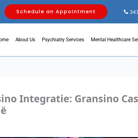
Schedule an Appointment
34
ome
About Us
Psychiatry Services
Mental Healthcare Se
sino Integratie: Gransino C
ië