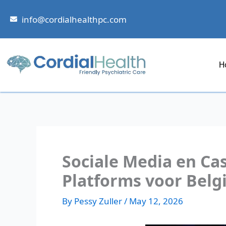
Skip
to
info@cordialhealthpc.com
content
H
Sociale Media en Ca
Platforms voor Belg
By
Pessy Zuller
/
May 12, 2026