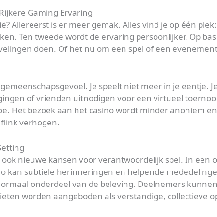
 Rijkere Gaming Ervaring
ë? Allereerst is er meer gemak. Alles vind je op één ple
en. Ten tweede wordt de ervaring persoonlijker. Op basis
elingen doen. Of het nu om een spel of een evenement 
gemeenschapsgevoel. Je speelt niet meer in je eentje. Je
en of vrienden uitnodigen voor een virtueel toernooi.
oe. Het bezoek aan het casino wordt minder anoniem en 
 flink verhogen.
etting
t ook nieuwe kansen voor verantwoordelijk spel. In een
 kan subtiele herinneringen en helpende mededelingen 
normaal onderdeel van de beleving. Deelnemers kunnen 
ieten worden aangeboden als verstandige, collectieve op