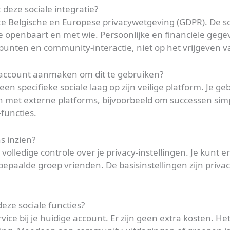
deze sociale integratie?
e Belgische en Europese privacywetgeving (GDPR). De soc
je openbaart en met wie. Persoonlijke en financiële gege
punten en community-interactie, niet op het vrijgeven v
a-account aanmaken om dit te gebruiken?
 een specifieke sociale laag op zijn veilige platform. Je g
n met externe platforms, bijvoorbeeld om successen simpel
functies.
s inzien?
ebt volledige controle over je privacy-instellingen. Je kun
paalde groep vrienden. De basisinstellingen zijn privacy-
eze sociale functies?
rvice bij je huidige account. Er zijn geen extra kosten. 