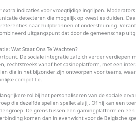
 extra indicaties voor vroegtijdige ingrijpen. Moderat
icatie detecteren die mogelijk op kwesties duiden. Daa
eferenties naar hulpbronnen of ondersteuning. Verantw
ecombineerd uitgangspunt dat door de gemeenschap uit
ratie: Wat Staat Ons Te Wachten?
tartpunt. De sociale integratie zal zich verder verdiepe
, rechtstreeks vanaf het casinoplatform, met een intera
len die in het bijzonder zijn ontworpen voor teams, wa
nlijke competitie.
belangrijkere rol bij het personaliseren van de sociale erv
roep die dezelfde spellen spellet als jij. Of hij kan een t
ndengroep. De grens tussen een gamingplatform en een d
verbinding komen dan in evenwicht voor de Belgische spe