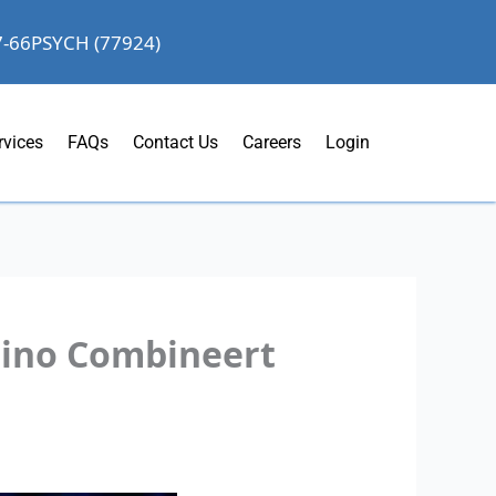
7-66PSYCH (77924)
rvices
FAQs
Contact Us
Careers
Login
asino Combineert