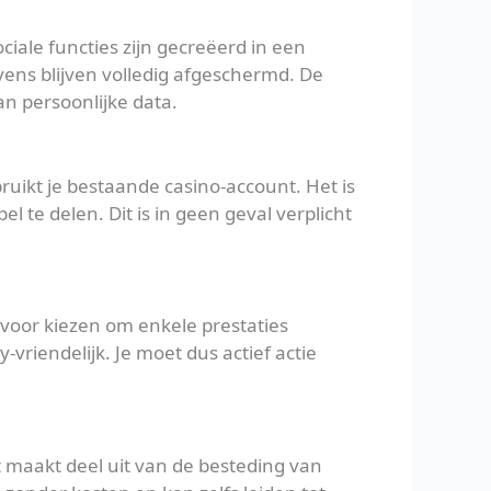
iale functies zijn gecreëerd in een
vens blijven volledig afgeschermd. De
an persoonlijke data.
ebruikt je bestaande casino-account. Het is
 te delen. Dit is in geen geval verplicht
t ervoor kiezen om enkele prestaties
vriendelijk. Je moet dus actief actie
Het maakt deel uit van de besteding van