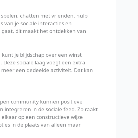
k: spelen, chatten met vrienden, hulp
 van je sociale interacties en
gaat, dit maakt het ontdekken van
 kunt je blijdschap over een winst
 Deze sociale laag voegt een extra
meer een gedeelde activiteit. Dat kan
 open community kunnen positieve
integreren in de sociale feed. Zo raakt
elkaar op een constructieve wijze
ties in de plaats van alleen maar