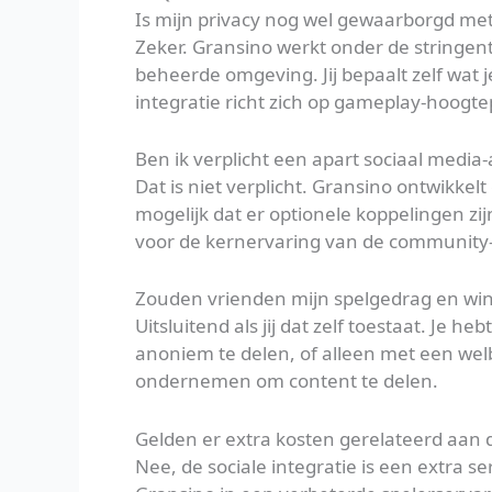
Is mijn privacy nog wel gewaarborgd met 
Zeker. Gransino werkt onder de stringent
beheerde omgeving. Jij bepaalt zelf wat 
integratie richt zich op gameplay-hoogte
Ben ik verplicht een apart sociaal medi
Dat is niet verplicht. Gransino ontwikkelt
mogelijk dat er optionele koppelingen zij
voor de kernervaring van de community-
Zouden vrienden mijn spelgedrag en win
Uitsluitend als jij dat zelf toestaat. Je h
anoniem te delen, of alleen met een welbe
ondernemen om content te delen.
Gelden er extra kosten gerelateerd aan d
Nee, de sociale integratie is een extra se