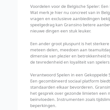
Voordelen voor de Belgische Speler: Een
Wat merk je hier nu concreet van in Belgi
vragen en exclusieve aanbiedingen bekijk
speelgedrag kan Gransino betere aanbev
nieuwe dingen een stuk leuker.
Een ander groot pluspunt is het sterkere 
meteen delen, meedoen aan teamuitdaging
dimensie van plezier en betrokkenheid t
de tevredenheid en loyaliteit van spelers
Verantwoord Spelen in een Gekoppelde S
Een gecombineerd sociaal platform bied
standaarden elkaar bevorderen. Gransino
het gesprek over gezonde limieten een 
beïnvloeden. Instrumenten zoals tijdslim
beperkingen.