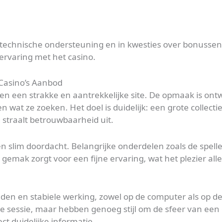
technische ondersteuning en in kwesties over bonussen 
 ervaring met het casino.
 Casino’s Aanbod
een een strakke en aantrekkelijke site. De opmaak is on
 wat ze zoeken. Het doel is duidelijk: een grote collect
 straalt betrouwbaarheid uit.
 en slim doordacht. Belangrijke onderdelen zoals de spelle
 gemak zorgt voor een fijne ervaring, wat het plezier all
ijden en stabiele werking, zowel op de computer als op d
e sessie, maar hebben genoeg stijl om de sfeer van een
ct duidelijke informatie.