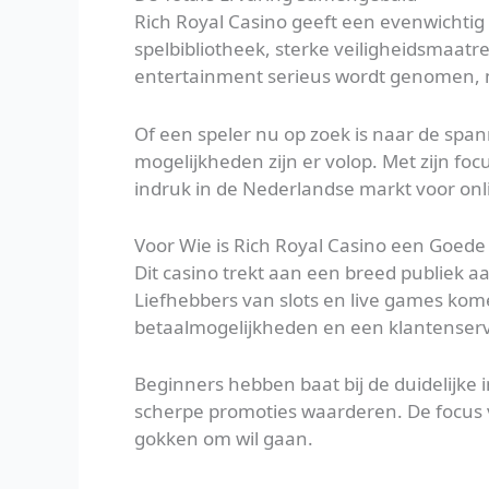
Rich Royal Casino geeft een evenwichtig 
spelbibliotheek, sterke veiligheidsmaatr
entertainment serieus wordt genomen, ma
Of een speler nu op zoek is naar de spann
mogelijkheden zijn er volop. Met zijn fo
indruk in de Nederlandse markt voor onli
Voor Wie is Rich Royal Casino een Goede
Dit casino trekt aan een breed publiek aa
Liefhebbers van slots en live games kome
betaalmogelijkheden en een klantenservi
Beginners hebben baat bij de duidelijke
scherpe promoties waarderen. De focus 
gokken om wil gaan.