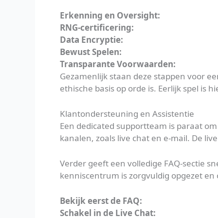
Erkenning en Oversight:
RNG-certificering:
Data Encryptie:
Bewust Spelen:
Transparante Voorwaarden:
Gezamenlijk staan deze stappen voor een
ethische basis op orde is. Eerlijk spel i
Klantondersteuning en Assistentie
Een dedicated supportteam is paraat om 
kanalen, zoals live chat en e-mail. De liv
Verder geeft een volledige FAQ-sectie s
kenniscentrum is zorgvuldig opgezet en 
Bekijk eerst de FAQ:
Schakel in de Live Chat: