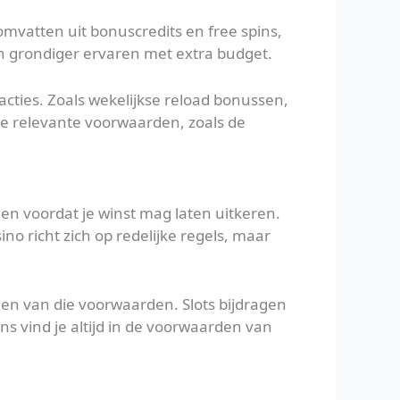
mvatten uit bonuscredits en free spins,
en grondiger ervaren met extra budget.
ties. Zoals wekelijkse reload bonussen,
 de relevante voorwaarden, zoals de
en voordat je winst mag laten uitkeren.
ino richt zich op redelijke regels, maar
len van die voorwaarden. Slots bijdragen
s vind je altijd in de voorwaarden van