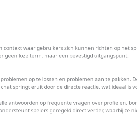
 context waar gebruikers zich kunnen richten op het spe
s hier geen loze term, maar een bevestigd uitgangspunt.
problemen op te lossen en problemen aan te pakken. De s
e chat springt eruit door de directe reactie, wat ideaal is
nelle antwoorden op frequente vragen over profielen, bo
ondersteunt spelers geregeld direct verder, waarbij ze 