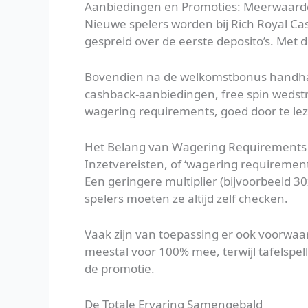
Aanbiedingen en Promoties: Meerwaard
Nieuwe spelers worden bij Rich Royal Ca
gespreid over de eerste deposito’s. Met
Bovendien na de welkomstbonus handhaaft
cashback-aanbiedingen, free spin wedstri
wagering requirements, goed door te leze
Het Belang van Wagering Requirements
Inzetvereisten, of ‘wagering requiremen
Een geringere multiplier (bijvoorbeeld 30
spelers moeten ze altijd zelf checken.
Vaak zijn van toepassing er ook voorwaar
meestal voor 100% mee, terwijl tafelspel
de promotie.
De Totale Ervaring Samengebald