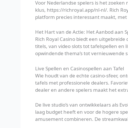
Voor Nederlandse spelers is het zoeken n
klus,
https://richroyal.app/nl-nl/
. Rich Ro
platform precies interessant maakt, met 
Het Hart van de Actie: Het Aanbod aan S
Rich Royal Casino biedt een uitgebreid
titels, van video slots tot tafelspellen en
opwindende thema’s tot vernieuwende 
Live Spellen en Casinospellen aan Tafel
Wie houdt van de echte casino-sfeer, ont
tafels met professionele dealers. Favori
dealer en andere spelers maakt het extr
De live studio’s van ontwikkelaars als E
laag budget heeft en voor de hogere spe
amusement combineren. De streamkwalite