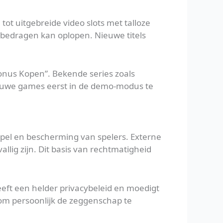
 tot uitgebreide video slots met talloze
e bedragen kan oplopen. Nieuwe titels
onus Kopen”. Bekende series zoals
nieuwe games eerst in de demo-modus te
 spel en bescherming van spelers. Externe
ig zijn. Dit basis van rechtmatigheid
eft een helder privacybeleid en moedigt
om persoonlijk de zeggenschap te