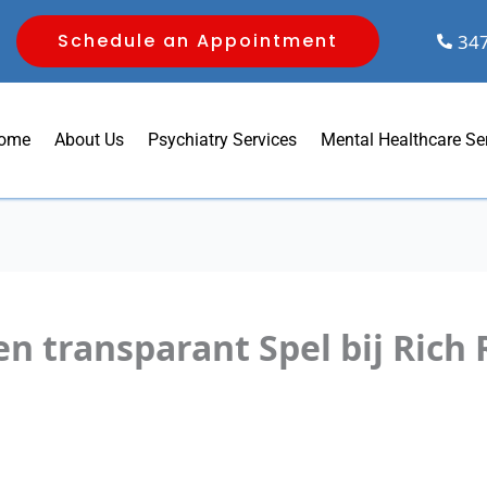
Schedule an Appointment
34
ome
About Us
Psychiatry Services
Mental Healthcare Se
en transparant Spel bij Rich