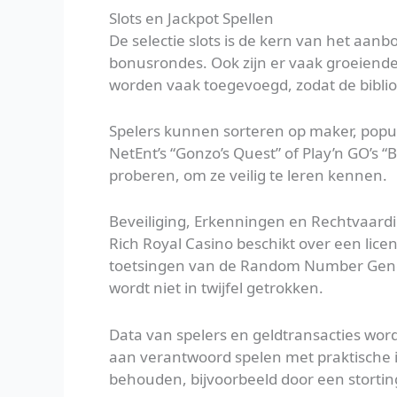
Slots en Jackpot Spellen
De selectie slots is de kern van het aanbo
bonusrondes. Ook zijn er vaak groeiende
worden vaak toegevoegd, zodat de bibliot
Spelers kunnen sorteren op maker, popul
NetEnt’s “Gonzo’s Quest” of Play’n GO’s
proberen, om ze veilig te leren kennen.
Beveiliging, Erkenningen en Rechtvaardi
Rich Royal Casino beschikt over een lice
toetsingen van de Random Number Generat
wordt niet in twijfel getrokken.
Data van spelers en geldtransacties wor
aan verantwoord spelen met praktische 
behouden, bijvoorbeeld door een storting