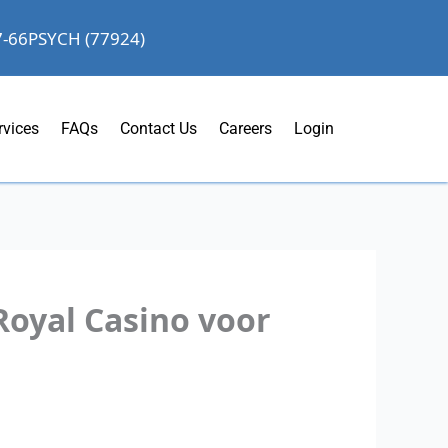
7-66PSYCH (77924)
rvices
FAQs
Contact Us
Careers
Login
 Royal Casino voor