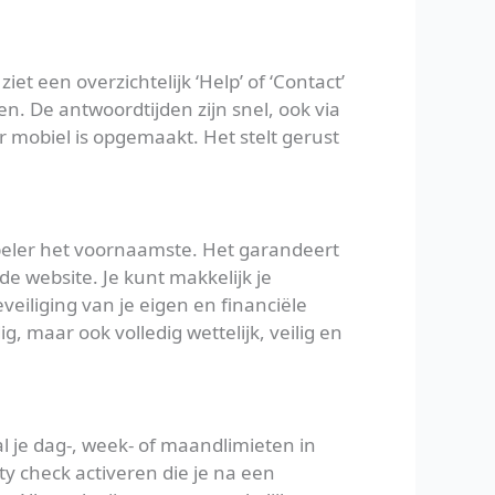
iet een overzichtelijk ‘Help’ of ‘Contact’
n. De antwoordtijden zijn snel, ook via
r mobiel is opgemaakt. Het stelt gerust
speler het voornaamste. Het garandeert
e website. Je kunt makkelijk je
veiliging van je eigen en financiële
 maar ook volledig wettelijk, veilig en
al je dag-, week- of maandlimieten in
ity check activeren die je na een