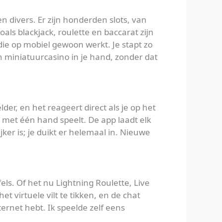
en divers. Er zijn honderden slots, van
ls blackjack, roulette en baccarat zijn
die op mobiel gewoon werkt. Je stapt zo
en miniatuurcasino in je hand, zonder dat
lder, en het reageert direct als je op het
je met één hand speelt. De app laadt elk
ker is; je duikt er helemaal in. Nieuwe
fels. Of het nu Lightning Roulette, Live
et virtuele vilt te tikken, en de chat
ternet hebt. Ik speelde zelf eens