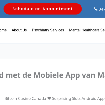
Schedule an Appointment
34
ome
About Us
Psychiatry Services
Mental Healthcare Se
jd met de Mobiele App van Ma