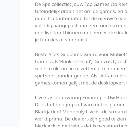
De Spelcollectie: Jouw Top Games Op Rei
Uiteindelijk draait het om de games, en da
oude fruitautomaten tot de nieuwste vide
volledig aangepast aan een touchscreen. 
een live tafel binnen met een echte deale
je functies of sfeer mist.
Beste Slots Geoptimaliseerd voor Mobiel 
Games als ‘Book of Dead’, ‘Gonzo’s Quest’ 
scherm tikt om in te zetten of te draaien
spel snel, zonder gedoe. Als slotfan merk
games komen gelijk met de desktopversie
Live Casino-ervaring Ervaring in Uw Ha
Dit is het hoogtepunt van mobiel gamen. Op
Blackjack of Monopoly Live is, de stream is
werkt prima. De dealers zijn goed te zien 
blackjack in de trein – dat is pas enter