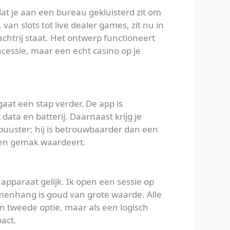
dat je aan een bureau gekluisterd zit om
an slots tot live dealer games, zit nu in
wachtrij staat. Het ontwerp functioneert
ncessie, maar een echt casino op je
gaat een stap verder. De app is
data en batterij. Daarnaast krijg je
buuster; hij is betrouwbaarder dan een
t en gemak waardeert.
 apparaat gelijk. Ik open een sessie op
samenhang is goud van grote waarde. Alle
n tweede optie, maar als een logisch
act.