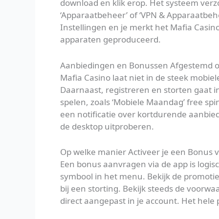
download en klik erop. Het systeem verzoe
‘Apparaatbeheer’ of ‘VPN & Apparaatbeheer
Instellingen en je merkt het Mafia Casino
apparaten geproduceerd.
Aanbiedingen en Bonussen Afgestemd o
Mafia Casino laat niet in de steek mobie
Daarnaast, registreren en storten gaat i
spelen, zoals ‘Mobiele Maandag’ free spi
een notificatie over kortdurende aanbiedi
de desktop uitproberen.
Op welke manier Activeer je een Bonus v
Een bonus aanvragen via de app is logisch
symbool in het menu. Bekijk de promoties
bij een storting. Bekijk steeds de voorwa
direct aangepast in je account. Het hele