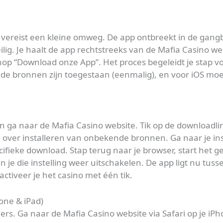
r vereist een kleine omweg. De app ontbreekt in de gang
lig. Je haalt de app rechtstreeks van de Mafia Casino web
p “Download onze App”. Het proces begeleidt je stap voor
e bronnen zijn toegestaan (eenmalig), en voor iOS moet 
en ga naar de Mafia Casino website. Tik op de downloadli
ver installeren van onbekende bronnen. Ga naar je inste
fieke download. Stap terug naar je browser, start het
 kun je die instelling weer uitschakelen. De app ligt nu tus
activeer je het casino met één tik.
one & iPad)
rs. Ga naar de Mafia Casino website via Safari op je iPh