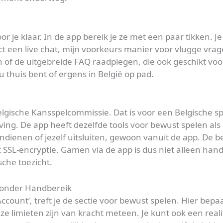
 je klaar. In de app bereik je ze met een paar tikken. Je z
ct een live chat, mijn voorkeurs manier voor vlugge vrage
 of de uitgebreide FAQ raadplegen, die ook geschikt voo
 nu thuis bent of ergens in België op pad.
Belgische Kansspelcommissie. Dat is voor een Belgische 
ng. De app heeft dezelfde tools voor bewust spelen als d
ndienen of jezelf uitsluiten, gewoon vanuit de app. De be
SL-encryptie. Gamen via de app is dus niet alleen handig,
che toezicht.
 onder Handbereik
Account’, treft je de sectie voor bewust spelen. Hier bepa
Deze limieten zijn van kracht meteen. Je kunt ook een real