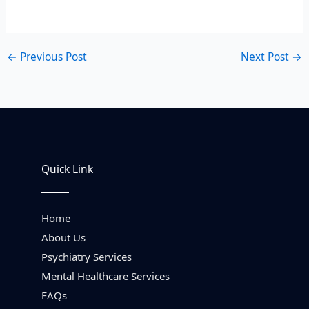
←
Previous Post
Next Post
→
Quick Link
Home
About Us
Psychiatry Services
Mental Healthcare Services
FAQs