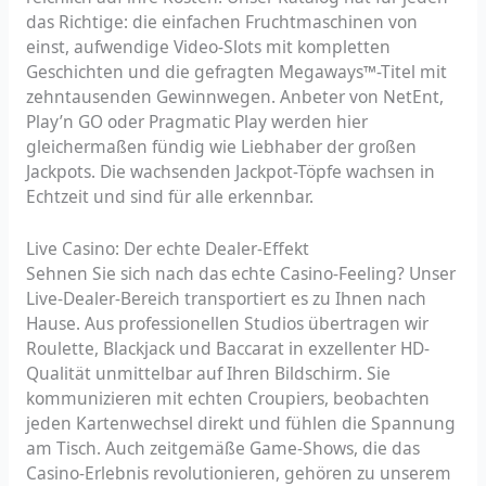
das Richtige: die einfachen Fruchtmaschinen von
einst, aufwendige Video-Slots mit kompletten
Geschichten und die gefragten Megaways™-Titel mit
zehntausenden Gewinnwegen. Anbeter von NetEnt,
Play’n GO oder Pragmatic Play werden hier
gleichermaßen fündig wie Liebhaber der großen
Jackpots. Die wachsenden Jackpot-Töpfe wachsen in
Echtzeit und sind für alle erkennbar.
Live Casino: Der echte Dealer-Effekt
Sehnen Sie sich nach das echte Casino-Feeling? Unser
Live-Dealer-Bereich transportiert es zu Ihnen nach
Hause. Aus professionellen Studios übertragen wir
Roulette, Blackjack und Baccarat in exzellenter HD-
Qualität unmittelbar auf Ihren Bildschirm. Sie
kommunizieren mit echten Croupiers, beobachten
jeden Kartenwechsel direkt und fühlen die Spannung
am Tisch. Auch zeitgemäße Game-Shows, die das
Casino-Erlebnis revolutionieren, gehören zu unserem