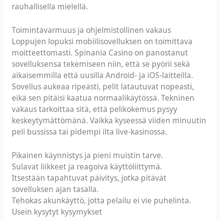
rauhallisella mielellä.
Toimintavarmuus ja ohjelmistollinen vakaus
Loppujen lopuksi mobiilisovelluksen on toimittava
moitteettomasti. Spinania Casino on panostanut
sovelluksensa tekemiseen niin, että se pyörii sekä
aikaisemmilla että uusilla Android- ja iOS-laitteilla.
Sovellus aukeaa ripeästi, pelit latautuvat nopeasti,
eikä sen pitäisi kaatua normaalikäytössä. Tekninen
vakaus tarkoittaa sitä, että pelikokemus pysyy
keskeytymättömänä. Vaikka kyseessä viiden minuutin
peli bussissa tai pidempi ilta live-kasinossa.
Pikainen käynnistys ja pieni muistin tarve.
Sulavat liikkeet ja reagoiva käyttöliittymä.
Itsestään tapahtuvat päivitys, jotka pitävät
sovelluksen ajan tasalla.
Tehokas akunkäyttö, jotta pelailu ei vie puhelinta.
Usein kysytyt kysymykset