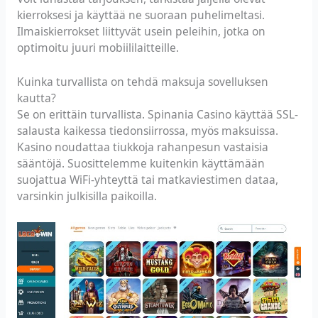
kierroksesi ja käyttää ne suoraan puhelimeltasi.
Ilmaiskierrokset liittyvät usein peleihin, jotka on
optimoitu juuri mobiililaitteille.
Kuinka turvallista on tehdä maksuja sovelluksen
kautta?
Se on erittäin turvallista. Spinania Casino käyttää SSL-
salausta kaikessa tiedonsiirrossa, myös maksuissa.
Kasino noudattaa tiukkoja rahanpesun vastaisia
sääntöjä. Suosittelemme kuitenkin käyttämään
suojattua WiFi-yhteyttä tai matkaviestimen dataa,
varsinkin julkisilla paikoilla.