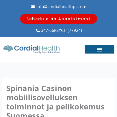
Skip
info@cordialhealthpc.com
to
content
Schedule an Appointment
347-66PSYCH (77924)
Spinania Casinon
mobiilisovelluksen
toiminnot ja pelikokemus
Suomessa