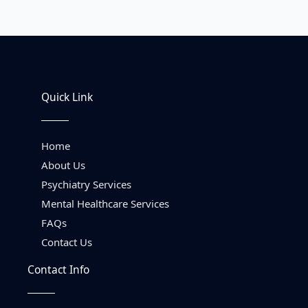
Quick Link
Home
About Us
Psychiatry Services
Mental Healthcare Services
FAQs
Contact Us
Contact Info