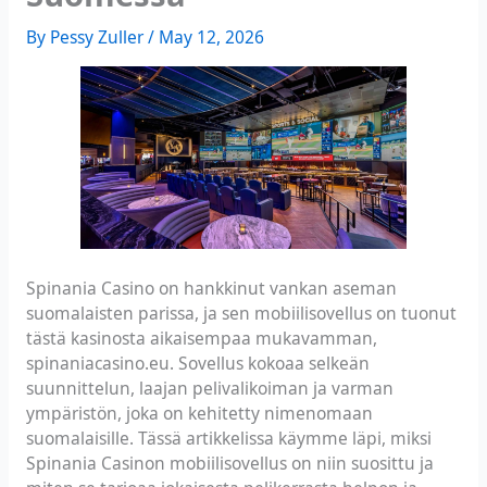
By
Pessy Zuller
/
May 12, 2026
Spinania Casino on hankkinut vankan aseman
suomalaisten parissa, ja sen mobiilisovellus on tuonut
tästä kasinosta aikaisempaa mukavamman,
spinaniacasino.eu
. Sovellus kokoaa selkeän
suunnittelun, laajan pelivalikoiman ja varman
ympäristön, joka on kehitetty nimenomaan
suomalaisille. Tässä artikkelissa käymme läpi, miksi
Spinania Casinon mobiilisovellus on niin suosittu ja