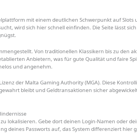
pielplattform mit einem deutlichen Schwerpunkt auf Slot
ht, wird sich hier schnell einfinden. Die Seite lässt sic
gnügst.
engestellt. Von traditionellen Klassikern bis zu den aktu
 etablierten Anbietern, was für gute Qualität und faire 
mühelos und angenehm.
izenz der Malta Gaming Authority (MGA). Diese Kontrollins
 gewahrt bleibt und Geldtransaktionen sicher abgewickelt 
Hindernisse
t zu lokalisieren. Gebe dort deinen Login-Namen oder d
ung deines Passworts auf, das System differenziert hier 