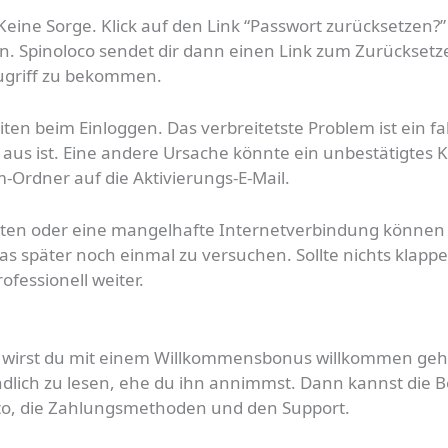
eine Sorge. Klick auf den Link “Passwort zurücksetzen?
n. Spinoloco sendet dir dann einen Link zum Zurücksetze
ugriff zu bekommen.
eiten beim Einloggen. Das verbreitetste Problem ist ein 
aus ist. Eine andere Ursache könnte ein unbestätigtes Ko
Ordner auf die Aktivierungs-E-Mail.
ten oder eine mangelhafte Internetverbindung können d
twas später noch einmal zu versuchen. Sollte nichts kla
ofessionell weiter.
 wirst du mit einem Willkommensbonus willkommen gehei
ich zu lesen, ehe du ihn annimmst. Dann kannst die B
nto, die Zahlungsmethoden und den Support.