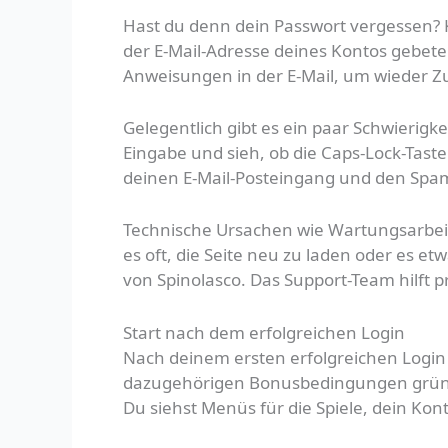
Hast du denn dein Passwort vergessen? K
der E-Mail-Adresse deines Kontos gebete
Anweisungen in der E-Mail, um wieder Z
Gelegentlich gibt es ein paar Schwierigk
Eingabe und sieh, ob die Caps-Lock-Taste 
deinen E-Mail-Posteingang und den Spam-
Technische Ursachen wie Wartungsarbei
es oft, die Seite neu zu laden oder es e
von Spinolasco. Das Support-Team hilft pr
Start nach dem erfolgreichen Login
Nach deinem ersten erfolgreichen Login
dazugehörigen Bonusbedingungen gründl
Du siehst Menüs für die Spiele, dein Ko