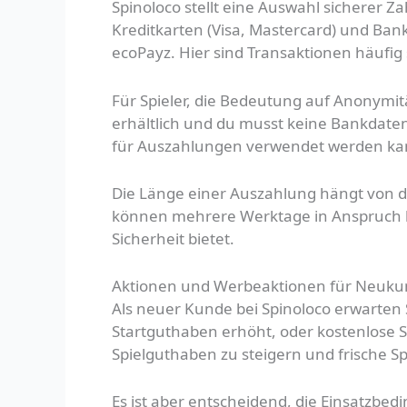
Spinoloco stellt eine Auswahl sicherer Z
Kreditkarten (Visa, Mastercard) und Bank
ecoPayz. Hier sind Transaktionen häufig
Für Spieler, die Bedeutung auf Anonymitä
erhältlich und du musst keine Bankdate
für Auszahlungen verwendet werden ka
Die Länge einer Auszahlung hängt von de
können mehrere Werktage in Anspruch br
Sicherheit bietet.
Aktionen und Werbeaktionen für Neuk
Als neuer Kunde bei Spinoloco erwarten 
Startguthaben erhöht, oder kostenlose S
Spielguthaben zu steigern und frische Sp
Es ist aber entscheidend, die Einsatzbed