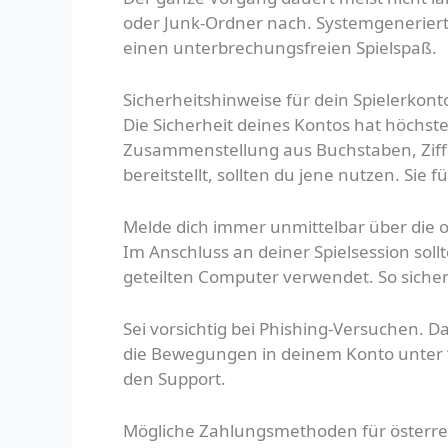
oder Junk-Ordner nach. Systemgeneriert
einen unterbrechungsfreien Spielspaß.
Sicherheitshinweise für dein Spielerkont
Die Sicherheit deines Kontos hat höchste
Zusammenstellung aus Buchstaben, Ziffer
bereitstellt, sollten du jene nutzen. Sie 
Melde dich immer unmittelbar über die of
Im Anschluss an deiner Spielsession soll
geteilten Computer verwendet. So siche
Sei vorsichtig bei Phishing-Versuchen. D
die Bewegungen in deinem Konto unter “
den Support.
Mögliche Zahlungsmethoden für österrei