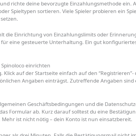
se und richte deine bevorzugte Einzahlungsmethode ein. 
der Spieltypen sortieren. Viele Spieler probieren ein S
 setzen.
hlt die Einrichtung von Einzahlungslimits oder Erinnerun
für eine gesteuerte Unterhaltung. Ein gut konfiguriertes
i Spinoloco einrichten
 Klick auf der Startseite einfach auf den “Registrieren”-
rsönlichen Angaben einträgst. Zutreffende Angaben sind
 die Allgemeinen Geschäftsbedingungen und die Datensch
das Formular ab. Kurz darauf solltest du eine Bestätigu
 Mehr ist nicht nötig – dein Konto ist nun einsatzbereit.
ger als drei Minuten. Falls die Bestätigungsmail nicht 