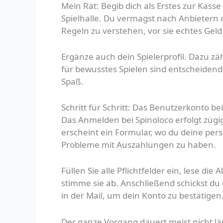
Mein Rat: Begib dich als Erstes zur Kas
Spielhalle. Du vermagst nach Anbietern o
Regeln zu verstehen, vor sie echtes Geld
Ergänze auch dein Spielerprofil. Dazu zä
für bewusstes Spielen sind entscheidend 
Spaß.
Schritt für Schritt: Das Benutzerkonto be
Das Anmelden bei Spinoloco erfolgt zügig.
erscheint ein Formular, wo du deine pe
Probleme mit Auszahlungen zu haben.
Füllen Sie alle Pflichtfelder ein, lese
stimme sie ab. Anschließend schickst du 
in der Mail, um dein Konto zu bestätigen.
Der ganze Vorgang dauert meist nicht län