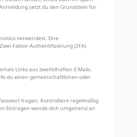
 Anmeldung setzt du den Grundstein für
pinoloco verwendest. Eine
Zwei-Faktor-Authentifizierung (2FA)
emals Links aus zweifelhaften E-Mails.
falls du einen gemeinschaftlichen oder
 Passwort fragen. Kontrolliere regelmäßig
igen Einträgen wende dich umgehend an