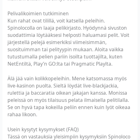
Pelivalikoimien tutkiminen
Kun rahat ovat tilillä, voit katsella peleihin.
Spinolocolla on laaja pelikirjasto. Hyödynnä sivuston
suodattimia löytääksesi helposti haluamasi pelit. Voit
järjestellä pelejä esimerkiksi viimeisimmän,
suosituimman tai pelityypin mukaan. Aloita vaikka
tutustumalla pelien pariin isoilta tuottajilta, kuten
NetEntiltä, Play’n GO:lta tai Pragmatic Playlta.
Älä jää vain kolikkopeleihin. Mene katsomassa myös
live-kasinon puolta. Sieltä löydät live-blackjackia,
rulettia ja baccaratia oikean jakajan kanssa. Monissa
peleissä on myös tilaisuus pelata ilmaisella pelitilalla.
Se on hyvä tapa kokeilla peliin ennen kuin lyöt oikeaa
rahaa likoon.
Usein kysytyt kysymykset (FAQ)
Tässä on vastauksia yleisimpiin kysymyksiin Spinoloco