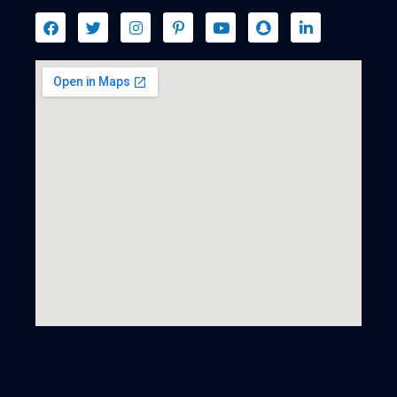
F
T
I
P
Y
S
L
a
w
n
i
o
n
i
c
i
s
n
u
a
n
e
t
t
t
t
p
k
b
t
a
e
u
c
e
o
e
g
r
b
h
d
o
r
r
e
e
a
i
k
a
s
t
n
m
t
-
-
i
p
n