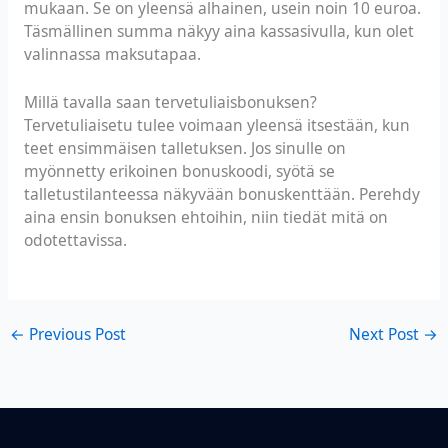
mukaan. Se on yleensä alhainen, usein noin 10 euroa.
Täsmällinen summa näkyy aina kassasivulla, kun olet
valinnassa maksutapaa.
Millä tavalla saan tervetuliaisbonuksen?
Tervetuliaisetu tulee voimaan yleensä itsestään, kun
teet ensimmäisen talletuksen. Jos sinulle on
myönnetty erikoinen bonuskoodi, syötä se
talletustilanteessa näkyvään bonuskenttään. Perehdy
aina ensin bonuksen ehtoihin, niin tiedät mitä on
odotettavissa.
←
Previous Post
Next Post
→