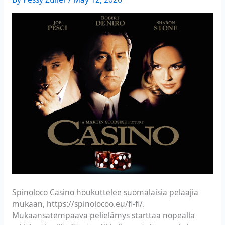
Spinoloco Casino houkuttelee suomalaisia pelaajia
mukaan,
https://spinolocoo.eu/fi-fi/
.
Mukaansatempaava pelielämys starttaa nopealla