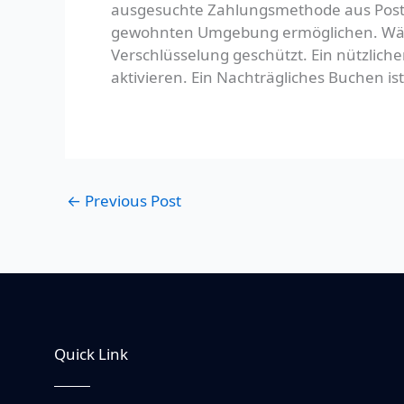
ausgesuchte Zahlungsmethode aus PostFin
gewohnten Umgebung ermöglichen. Währe
Verschlüsselung geschützt. Ein nützlich
aktivieren. Ein Nachträgliches Buchen ist
←
Previous Post
Quick Link