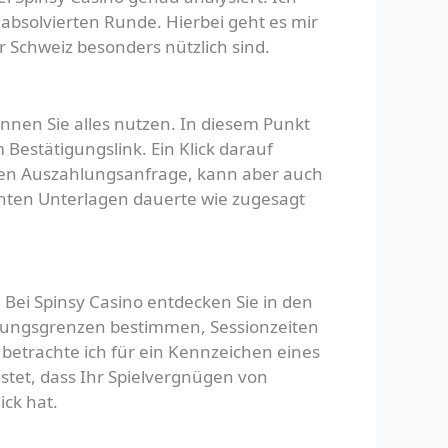
 absolvierten Runde. Hierbei geht es mir
r Schweiz besonders nützlich sind.
önnen Sie alles nutzen. In diesem Punkt
 Bestätigungslink. Ein Klick darauf
rsten Auszahlungsanfrage, kann aber auch
ichten Unterlagen dauerte wie zugesagt
 Bei Spinsy Casino entdecken Sie in den
hlungsgrenzen bestimmen, Sessionzeiten
n betrachte ich für ein Kennzeichen eines
istet, dass Ihr Spielvergnügen von
ick hat.