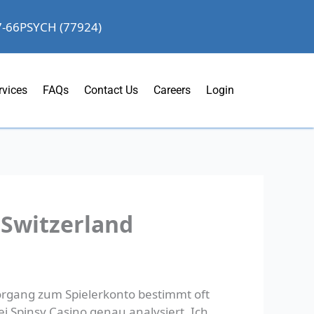
7-66PSYCH (77924)
rvices
FAQs
Contact Us
Careers
Login
 Switzerland
organg zum Spielerkonto bestimmt oft
ei
Spinsy Casino
genau analysiert. Ich