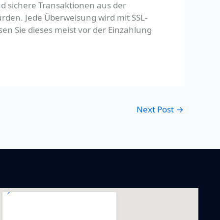
d sichere Transaktionen aus der
den. Jede Überweisung wird mit SSL-
en Sie dieses meist vor der Einzahlung
Next Post
→