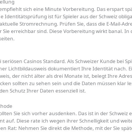
tellung
n, empfiehlt sich eine Minute Vorbereitung. Das erspart sp
e Identitätsprüfung ist für Spieler aus der Schweiz obli
aktuelle Stromrechnung. Prüfen Sie, dass die E-Mail-A
Sie erreichbar sind. Diese Vorbereitung wirkt banal. In d
eiten.
seriösen Casinos Standard. Als Schweizer Kunde bei Spi
her Lichtbildausweis dokumentiert Ihre Identität nach. 
, der nicht älter als drei Monate ist, belegt Ihre Adres
 Ecken sollten zu sehen sein und die Daten müssen klar l
en Schutz Ihrer Daten essenziell ist.
thode
lten Sie sich vorher ausdenken. Das ist in der Schweiz ei
t auf. Diese rate ich wegen ihrer Schnelligkeit und weite
nen Rat: Nehmen Sie direkt die Methode, mit der Sie sp