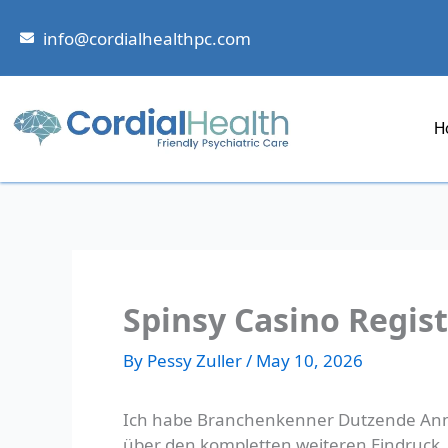
Skip
to
info@cordialhealthpc.com
content
H
Spinsy Casino Regis
By
Pessy Zuller
/
May 10, 2026
Ich habe Branchenkenner Dutzende Anmel
über den kompletten weiteren Eindruck. 