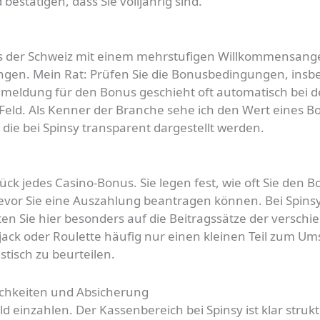
stätigen, dass Sie volljährig sind.
us der Schweiz mit einem mehrstufigen Willkommensange
ungen. Mein Rat: Prüfen Sie die Bonusbedingungen, ins
Anmeldung für den Bonus geschieht oft automatisch bei 
s Feld. Als Kenner der Branche sehe ich den Wert eines B
 die bei Spinsy transparent dargestellt werden.
ck jedes Casino-Bonus. Sie legen fest, wie oft Sie den
or Sie eine Auszahlung beantragen können. Bei Spinsy
hten Sie hier besonders auf die Beitragssätze der versch
jack oder Roulette häufig nur einen kleinen Teil zum Umsa
tisch zu beurteilen.
ichkeiten und Absicherung
Geld einzahlen. Der Kassenbereich bei Spinsy ist klar stru