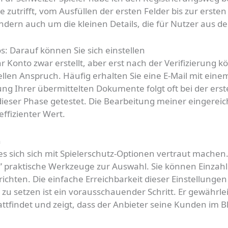
 zutrifft, vom Ausfüllen der ersten Felder bis zur ersten
ondern auch um die kleinen Details, die für Nutzer aus de
s: Darauf können Sie sich einstellen
Konto zwar erstellt, aber erst nach der Verifizierung k
llen Anspruch. Häufig erhalten Sie eine E-Mail mit einem
üfung Ihrer übermittelten Dokumente folgt oft bei der e
 dieser Phase getestet. Die Bearbeitung meiner eingere
effizienter Wert.
n
es sich sich mit Spielerschutz-Optionen vertraut machen.
z” praktische Werkzeuge zur Auswahl. Sie können Einza
richten. Die einfache Erreichbarkeit dieser Einstellunge
 zu setzen ist ein vorausschauender Schritt. Er gewährle
tfindet und zeigt, dass der Anbieter seine Kunden im Bl