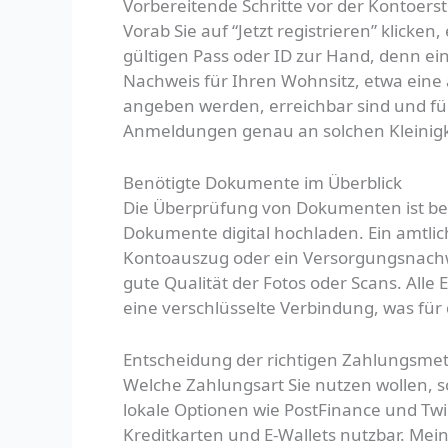
Vorbereitende Schritte vor der Kontoers
Vorab Sie auf “Jetzt registrieren” klicke
gültigen Pass oder ID zur Hand, denn ein
Nachweis für Ihren Wohnsitz, etwa eine 
angeben werden, erreichbar sind und für 
Anmeldungen genau an solchen Kleinigk
Benötigte Dokumente im Überblick
Die Überprüfung von Dokumenten ist bei 
Dokumente digital hochladen. Ein amtlic
Kontoauszug oder ein Versorgungsnachweis
gute Qualität der Fotos oder Scans. Alle
eine verschlüsselte Verbindung, was für d
Entscheidung der richtigen Zahlungsme
Welche Zahlungsart Sie nutzen wollen, sol
lokale Optionen wie PostFinance und Twin
Kreditkarten und E-Wallets nutzbar. Mei