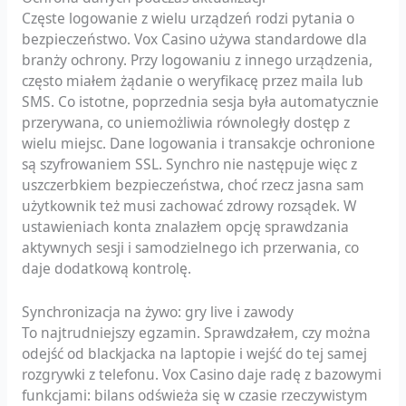
Częste logowanie z wielu urządzeń rodzi pytania o
bezpieczeństwo. Vox Casino używa standardowe dla
branży ochrony. Przy logowaniu z innego urządzenia,
często miałem żądanie o weryfikacę przez maila lub
SMS. Co istotne, poprzednia sesja była automatycznie
przerywana, co uniemożliwia równoległy dostęp z
wielu miejsc. Dane logowania i transakcje ochronione
są szyfrowaniem SSL. Synchro nie następuje więc z
uszczerbkiem bezpieczeństwa, choć rzecz jasna sam
użytkownik też musi zachować zdrowy rozsądek. W
ustawieniach konta znalazłem opcję sprawdzania
aktywnych sesji i samodzielnego ich przerwania, co
daje dodatkową kontrolę.
Synchronizacja na żywo: gry live i zawody
To najtrudniejszy egzamin. Sprawdzałem, czy można
odejść od blackjacka na laptopie i wejść do tej samej
rozgrywki z telefonu. Vox Casino daje radę z bazowymi
funkcjami: bilans odświeża się w czasie rzeczywistym