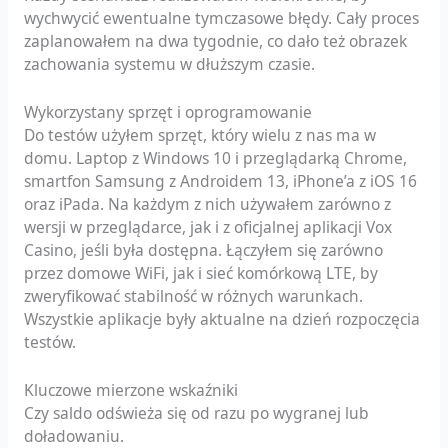
wychwycić ewentualne tymczasowe błędy. Cały proces
zaplanowałem na dwa tygodnie, co dało też obrazek
zachowania systemu w dłuższym czasie.
Wykorzystany sprzęt i oprogramowanie
Do testów użyłem sprzęt, który wielu z nas ma w
domu. Laptop z Windows 10 i przeglądarką Chrome,
smartfon Samsung z Androidem 13, iPhone’a z iOS 16
oraz iPada. Na każdym z nich używałem zarówno z
wersji w przeglądarce, jak i z oficjalnej aplikacji Vox
Casino, jeśli była dostępna. Łączyłem się zarówno
przez domowe WiFi, jak i sieć komórkową LTE, by
zweryfikować stabilność w różnych warunkach.
Wszystkie aplikacje były aktualne na dzień rozpoczęcia
testów.
Kluczowe mierzone wskaźniki
Czy saldo odświeża się od razu po wygranej lub
doładowaniu.