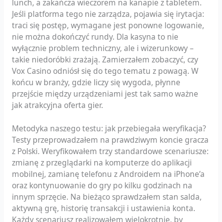
lunch, a zakańcza wieczorem na kanapie z tabletem.
Jeśli platforma tego nie zarządza, pojawia się irytacja:
traci się postęp, wymagane jest ponowne logowanie,
nie można dokończyć rundy. Dla kasyna to nie
wyłącznie problem techniczny, ale i wizerunkowy –
takie niedoróbki zrażają. Zamierzałem zobaczyć, czy
Vox Casino odniósł się do tego tematu z powagą. W
końcu w branży, gdzie liczy się wygoda, płynne
przejście między urządzeniami jest tak samo ważne
jak atrakcyjna oferta gier.
Metodyka naszego testu: jak przebiegała weryfikacja?
Testy przeprowadzałem na prawdziwym koncie gracza
z Polski. Weryfikowałem trzy standardowe scenariusze:
zmianę z przeglądarki na komputerze do aplikacji
mobilnej, zamianę telefonu z Androidem na iPhone’a
oraz kontynuowanie do gry po kilku godzinach na
innym sprzęcie. Na bieżąco sprawdzałem stan salda,
aktywną grę, historię transakcji i ustawienia konta.
Każdy scenariusz realizowałem wielokrotnie, by