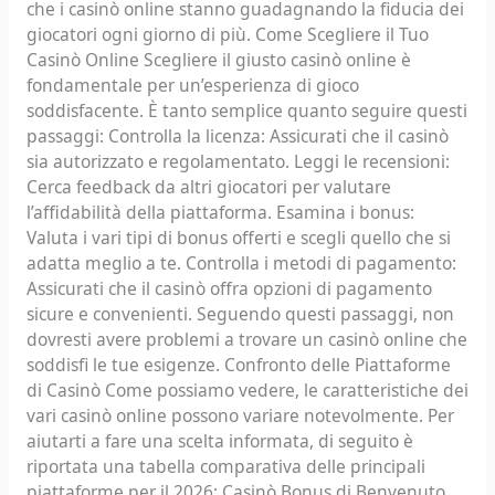
che i casinò online stanno guadagnando la fiducia dei
giocatori ogni giorno di più. Come Scegliere il Tuo
Casinò Online Scegliere il giusto casinò online è
fondamentale per un’esperienza di gioco
soddisfacente. È tanto semplice quanto seguire questi
passaggi: Controlla la licenza: Assicurati che il casinò
sia autorizzato e regolamentato. Leggi le recensioni:
Cerca feedback da altri giocatori per valutare
l’affidabilità della piattaforma. Esamina i bonus:
Valuta i vari tipi di bonus offerti e scegli quello che si
adatta meglio a te. Controlla i metodi di pagamento:
Assicurati che il casinò offra opzioni di pagamento
sicure e convenienti. Seguendo questi passaggi, non
dovresti avere problemi a trovare un casinò online che
soddisfi le tue esigenze. Confronto delle Piattaforme
di Casinò Come possiamo vedere, le caratteristiche dei
vari casinò online possono variare notevolmente. Per
aiutarti a fare una scelta informata, di seguito è
riportata una tabella comparativa delle principali
piattaforme per il 2026: Casinò Bonus di Benvenuto