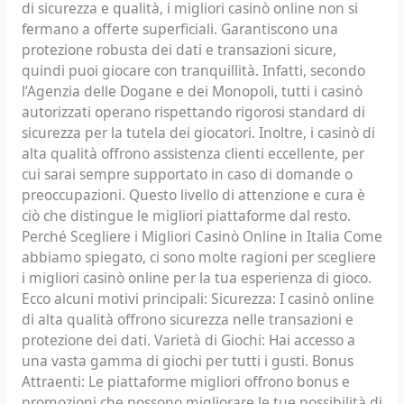
di sicurezza e qualità, i migliori casinò online non si
fermano a offerte superficiali. Garantiscono una
protezione robusta dei dati e transazioni sicure,
quindi puoi giocare con tranquillità. Infatti, secondo
l’Agenzia delle Dogane e dei Monopoli, tutti i casinò
autorizzati operano rispettando rigorosi standard di
sicurezza per la tutela dei giocatori. Inoltre, i casinò di
alta qualità offrono assistenza clienti eccellente, per
cui sarai sempre supportato in caso di domande o
preoccupazioni. Questo livello di attenzione e cura è
ciò che distingue le migliori piattaforme dal resto.
Perché Scegliere i Migliori Casinò Online in Italia Come
abbiamo spiegato, ci sono molte ragioni per scegliere
i migliori casinò online per la tua esperienza di gioco.
Ecco alcuni motivi principali: Sicurezza: I casinò online
di alta qualità offrono sicurezza nelle transazioni e
protezione dei dati. Varietà di Giochi: Hai accesso a
una vasta gamma di giochi per tutti i gusti. Bonus
Attraenti: Le piattaforme migliori offrono bonus e
promozioni che possono migliorare le tue possibilità di