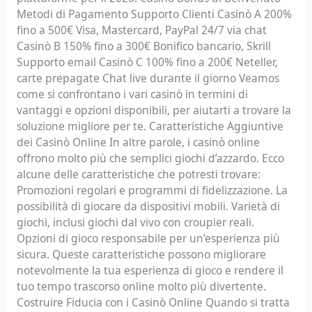
Metodi di Pagamento Supporto Clienti Casinò A 200%
fino a 500€ Visa, Mastercard, PayPal 24/7 via chat
Casinò B 150% fino a 300€ Bonifico bancario, Skrill
Supporto email Casinò C 100% fino a 200€ Neteller,
carte prepagate Chat live durante il giorno Veamos
come si confrontano i vari casinò in termini di
vantaggi e opzioni disponibili, per aiutarti a trovare la
soluzione migliore per te. Caratteristiche Aggiuntive
dei Casinò Online In altre parole, i casinò online
offrono molto più che semplici giochi d’azzardo. Ecco
alcune delle caratteristiche che potresti trovare:
Promozioni regolari e programmi di fidelizzazione. La
possibilità di giocare da dispositivi mobili. Varietà di
giochi, inclusi giochi dal vivo con croupier reali.
Opzioni di gioco responsabile per un’esperienza più
sicura. Queste caratteristiche possono migliorare
notevolmente la tua esperienza di gioco e rendere il
tuo tempo trascorso online molto più divertente.
Costruire Fiducia con i Casinò Online Quando si tratta