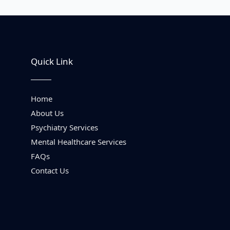
Quick Link
Home
About Us
Psychiatry Services
Mental Healthcare Services
FAQs
Contact Us