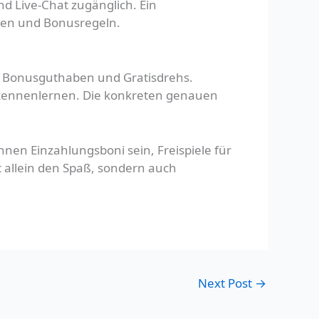
nd Live-Chat zugänglich. Ein
gen und Bonusregeln.
s Bonusguthaben und Gratisdrehs.
 kennenlernen. Die konkreten genauen
nnen Einzahlungsboni sein, Freispiele für
allein den Spaß, sondern auch
Next Post
→