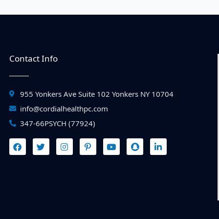
Contact Info
955 Yonkers Ave Suite 102 Yonkers NY 10704
info@cordialhealthpc.com
347-66PSYCH (77924)
F
T
I
P
Y
S
L
a
w
n
i
o
n
i
c
i
s
n
u
a
n
e
t
t
t
t
p
k
b
t
a
e
u
c
e
o
e
g
r
b
h
d
o
r
r
e
e
a
i
k
a
s
t
n
m
t
-
-
i