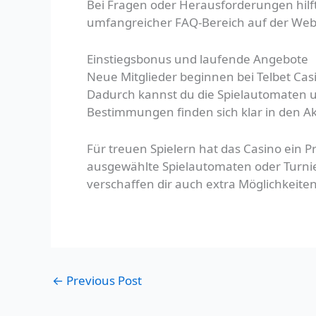
Bei Fragen oder Herausforderungen hilft 
umfangreicher FAQ-Bereich auf der Web
Einstiegsbonus und laufende Angebote
Neue Mitglieder beginnen bei Telbet Ca
Dadurch kannst du die Spielautomaten 
Bestimmungen finden sich klar in den 
Für treuen Spielern hat das Casino ein P
ausgewählte Spielautomaten oder Turni
verschaffen dir auch extra Möglichkeite
←
Previous Post