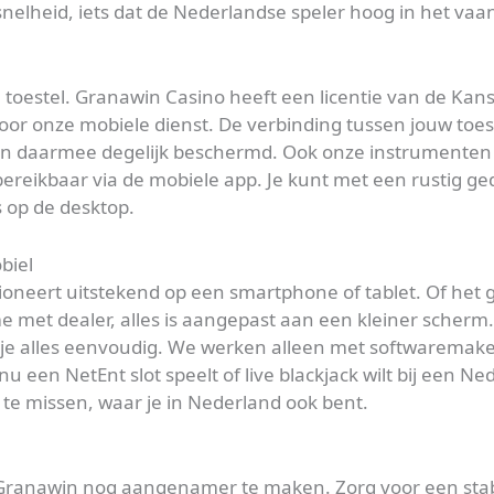
lheid, iets dat de Nederlandse speler hoog in het vaan
e
je toestel. Granawin Casino heeft een licentie van de Kans
voor onze mobiele dienst. De verbinding tussen jouw toes
zijn daarmee degelijk beschermd. Ook onze instrumenten 
g bereikbaar via de mobiele app. Je kunt met een rustig 
 op de desktop.
biel
ctioneert uitstekend op een smartphone of tablet. Of he
me met dealer, alles is aangepast aan een kleiner scherm
 je alles eenvoudig. We werken alleen met softwaremake
 een NetEnt slot speelt of live blackjack wilt bij een N
ts te missen, waar je in Nederland ook bent.
Granawin nog aangenamer te maken. Zorg voor een stabie