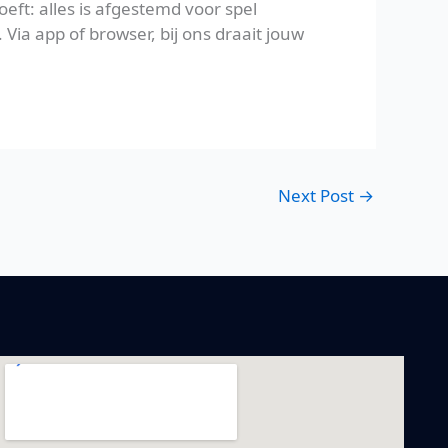
t: alles is afgestemd voor spel
Via app of browser, bij ons draait jouw
Next Post
→