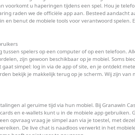
n voorkomt u haperingen tijdens een spel. Hou je telefoo
aring raden we de officiële app aan. Besteed aandacht aan
iet in en benut de mobiele tools voor verantwoord spelen.
ruikers
g tussen spelers op een computer of op een telefoon. All
ordelen, zijn gewoon beschikbaar op je mobiel. Soms bied
aat simpel: log in via de app of site, en je ontdekt mete
arden bekijk je makkelijk terug op je scherm. Wij zijn v
ingen al geruime tijd via hun mobiel. Bij Granawin Casi
rds en e-wallets kunt u in de mobiele app gebruiken. Geld d
en opvraag vraag je simpel aan via je toestel, met deze
ereiken. De live chat is naadloos verwerkt in het mobiele