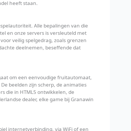
del heeft staan.
spelautoriteit. Alle bepalingen van die
tel en onze servers is versleuteld met
voor veilig spelgedrag, zoals grenzen
gedachte deelnemen, beseffende dat
t gaat om een eenvoudige fruitautomaat,
. De beelden zijn scherp, de animaties
rs die in HTML5 ontwikkelen, de
ederlandse dealer, elke game bij Granawin
l internetverbinding, via WiFi of een