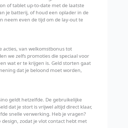
n of tablet up-to-date met de laatste
 je batterij, of houd een oplader in de
 En neem even de tijd om de lay-out te
e acties, van welkomstbonus tot
en we zelfs promoties die speciaal voor
en wat er te krijgen is. Geld storten gaat
an mening dat je beloond moet worden,
no geldt hetzelfde. De gebruikelijke
at je stort is vrijwel altijd direct klaar,
lfde snelle verwerking. Heb je vragen?
 design, zodat je vlot contact hebt met