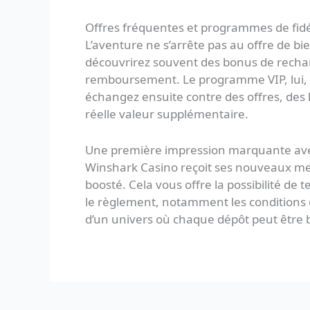
Offres fréquentes et programmes de fidé
L’aventure ne s’arrête pas au offre de b
découvrirez souvent des bonus de rechar
remboursement. Le programme VIP, lui, g
échangez ensuite contre des offres, des
réelle valeur supplémentaire.
Une première impression marquante avec
Winshark Casino reçoit ses nouveaux me
boosté. Cela vous offre la possibilité de 
le règlement, notamment les conditions 
d’un univers où chaque dépôt peut être b