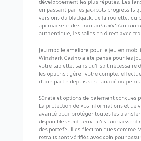
développement les plus réputés. Les fans
en passant par les jackpots progressifs q
versions du blackjack, de la roulette, d
api.marketindex.com.au/api/v1/announ
authentique, les salles en direct avec c
Jeu mobile amélioré pour le jeu en mobil
Winshark Casino a été pensé pour les jo
votre tablette, sans qu’il soit nécessair
les options : gérer votre compte, effectue
d’une partie depuis son canapé ou penda
Sûreté et options de paiement conçues 
La protection de vos informations et de
avancé pour protéger toutes les transfe
disponibles sont ceux qu’ils connaissent 
des portefeuilles électroniques comme Muc
retraits sont vérifiés avec soin pour assur