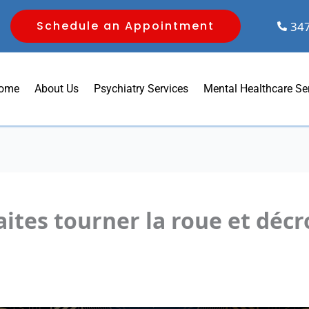
Schedule an Appointment
34
ome
About Us
Psychiatry Services
Mental Healthcare Se
aites tourner la roue et déc