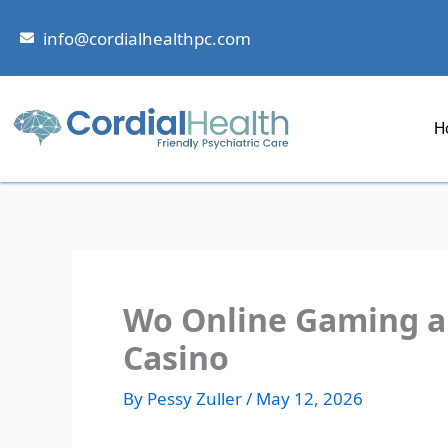
Skip
to
info@cordialhealthpc.com
content
H
Wo Online Gaming au
Casino
By
Pessy Zuller
/
May 12, 2026