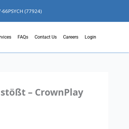
7-66PSYCH (77924)
rvices
FAQs
Contact Us
Careers
Login
 stößt – CrownPlay