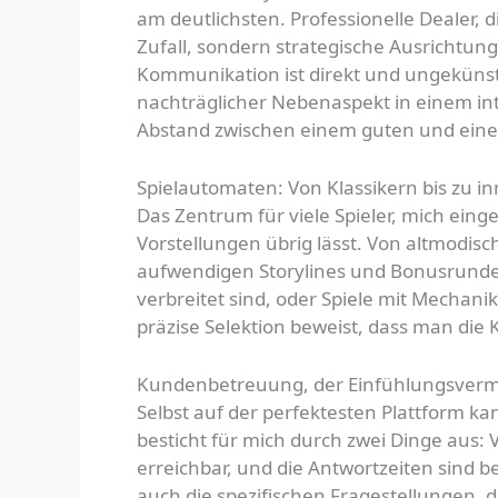
am deutlichsten. Professionelle Dealer,
Zufall, sondern strategische Ausrichtung
Kommunikation ist direkt und ungekünste
nachträglicher Nebenaspekt in einem in
Abstand zwischen einem guten und einem
Spielautomaten: Von Klassikern bis zu 
Das Zentrum für viele Spieler, mich ein
Vorstellungen übrig lässt. Von altmodisch
aufwendigen Storylines und Bonusrunden i
verbreitet sind, oder Spiele mit Mechan
präzise Selektion beweist, dass man die
Kundenbetreuung, der Einfühlungsverm
Selbst auf der perfektesten Plattform 
besticht für mich durch zwei Dinge aus:
erreichbar, und die Antwortzeiten sind b
auch die spezifischen Fragestellungen, d