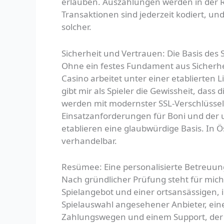
erlauben. Auszahlungen werden in der R
Transaktionen sind jederzeit kodiert, u
solcher.
Sicherheit und Vertrauen: Die Basis des
Ohne ein festes Fundament aus Sicherhe
Casino arbeitet unter einer etablierten 
gibt mir als Spieler die Gewissheit, das
werden mit modernster SSL-Verschlüsse
Einsatzanforderungen für Boni und der 
etablieren eine glaubwürdige Basis. In Ös
verhandelbar.
Resümee: Eine personalisierte Betreuun
Nach gründlicher Prüfung steht für mich
Spielangebot und einer ortsansässigen, i
Spielauswahl angesehener Anbieter, eine
Zahlungswegen und einem Support, der di