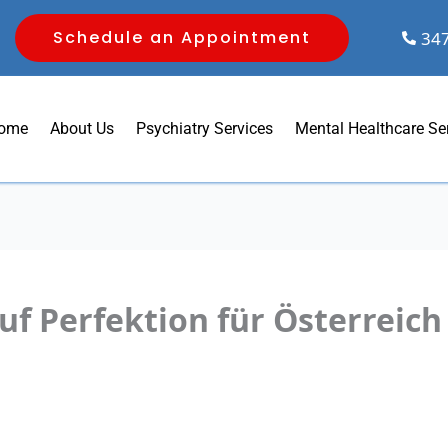
Schedule an Appointment
34
ome
About Us
Psychiatry Services
Mental Healthcare Se
f Perfektion für Österreich