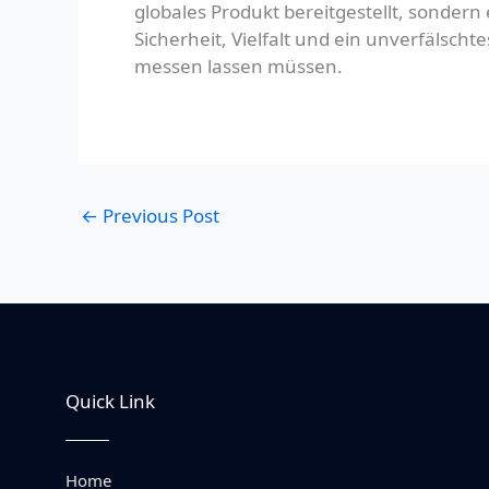
globales Produkt bereitgestellt, sondern 
Sicherheit, Vielfalt und ein unverfälsc
messen lassen müssen.
←
Previous Post
Quick Link
Home