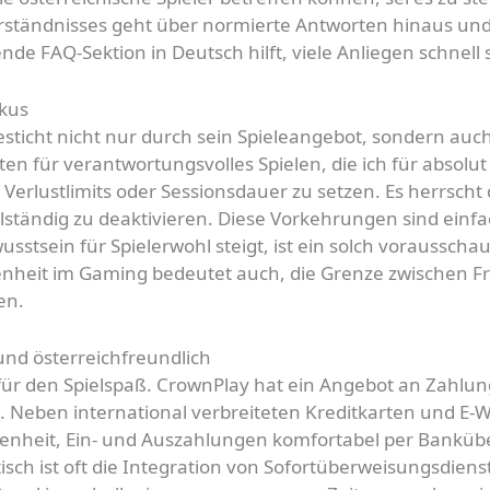
tändnisses geht über normierte Antworten hinaus und 
 FAQ-Sektion in Deutsch hilft, viele Anliegen schnell s
kus
esticht nicht nur durch sein Spieleangebot, sondern au
ten für verantwortungsvolles Spielen, die ich für absolut
s, Verlustlimits oder Sessionsdauer zu setzen. Es herrscht
lständig zu deaktivieren. Diese Vorkehrungen sind einf
sstsein für Spielerwohl steigt, ist ein solch vorausscha
nheit im Gaming bedeutet auch, die Grenze zwischen Fr
en.
und österreichfreundlich
ll für den Spielspaß. CrownPlay hat ein Angebot an Zahlun
 Neben international verbreiteten Kreditkarten und E-Wall
genheit, Ein- und Auszahlungen komfortabel per Bankübe
sch ist oft die Integration von Sofortüberweisungsdiens