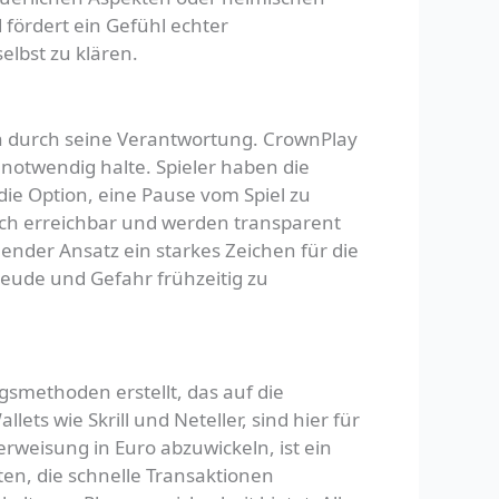
fördert ein Gefühl echter
elbst zu klären.
ch durch seine Verantwortung. CrownPlay
 notwendig halte. Spieler haben die
 die Option, eine Pause vom Spiel zu
ach erreichbar und werden transparent
uender Ansatz ein starkes Zeichen für die
eude und Gefahr frühzeitig zu
gsmethoden erstellt, das auf die
ets wie Skrill und Neteller, sind hier für
rweisung in Euro abzuwickeln, ist ein
ten, die schnelle Transaktionen