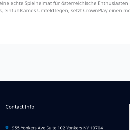
eine echte Spielheimat für österreichische Enthusiasten e
htes, einfühlsames Umfeld legen, setzt CrownPlay einen
Contact Info
955 Yonkers Ave Suite 102 Yonkers NY 10704