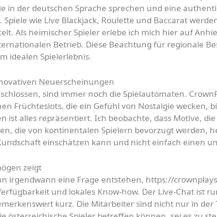
 die in der deutschen Sprache sprechen und eine authen
. Spiele wie Live Blackjack, Roulette und Baccarat werde
lt. Als heimischer Spieler erlebe ich mich hier auf Anhi
ternationalen Betrieb. Diese Beachtung für regionale 
 idealen Spielerlebnis.
innovativen Neuerscheinungen
geschlossen, sind immer noch die Spielautomaten. CrownP
en Früchteslots, die ein Gefühl von Nostalgie wecken, bis
st alles repräsentiert. Ich beobachte, dass Motive, die
iken, die von kontinentalen Spielern bevorzugt werden,
 Kundschaft einschätzen kann und nicht einfach einen un
ögen zeigt
kann irgendwann eine Frage entstehen,
https://crownplays
 Verfügbarkeit und lokales Know-how. Der Live-Chat ist r
emerkenswert kurz. Die Mitarbeiter sind nicht nur in de
ie österreichische Spieler betreffen können, sei es zu 