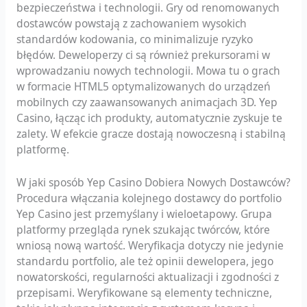
bezpieczeństwa i technologii. Gry od renomowanych
dostawców powstają z zachowaniem wysokich
standardów kodowania, co minimalizuje ryzyko
błędów. Deweloperzy ci są również prekursorami w
wprowadzaniu nowych technologii. Mowa tu o grach
w formacie HTML5 optymalizowanych do urządzeń
mobilnych czy zaawansowanych animacjach 3D. Yep
Casino, łącząc ich produkty, automatycznie zyskuje te
zalety. W efekcie gracze dostają nowoczesną i stabilną
platformę.
W jaki sposób Yep Casino Dobiera Nowych Dostawców?
Procedura włączania kolejnego dostawcy do portfolio
Yep Casino jest przemyślany i wieloetapowy. Grupa
platformy przegląda rynek szukając twórców, które
wniosą nową wartość. Weryfikacja dotyczy nie jedynie
standardu portfolio, ale też opinii dewelopera, jego
nowatorskości, regularności aktualizacji i zgodności z
przepisami. Weryfikowane są elementy techniczne,