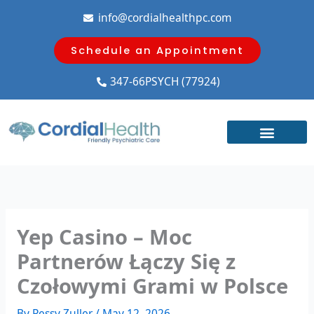
Skip
info@cordialhealthpc.com
to
content
Schedule an Appointment
347-66PSYCH (77924)
Yep Casino – Moc
Partnerów Łączy Się z
Czołowymi Grami w Polsce
By
Pessy Zuller
/
May 12, 2026