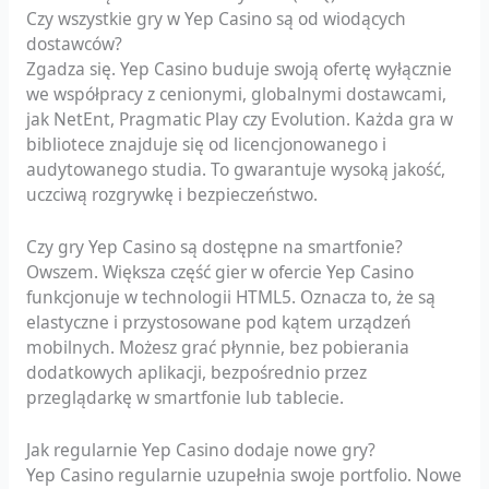
Czy wszystkie gry w Yep Casino są od wiodących
dostawców?
Zgadza się. Yep Casino buduje swoją ofertę wyłącznie
we współpracy z cenionymi, globalnymi dostawcami,
jak NetEnt, Pragmatic Play czy Evolution. Każda gra w
bibliotece znajduje się od licencjonowanego i
audytowanego studia. To gwarantuje wysoką jakość,
uczciwą rozgrywkę i bezpieczeństwo.
Czy gry Yep Casino są dostępne na smartfonie?
Owszem. Większa część gier w ofercie Yep Casino
funkcjonuje w technologii HTML5. Oznacza to, że są
elastyczne i przystosowane pod kątem urządzeń
mobilnych. Możesz grać płynnie, bez pobierania
dodatkowych aplikacji, bezpośrednio przez
przeglądarkę w smartfonie lub tablecie.
Jak regularnie Yep Casino dodaje nowe gry?
Yep Casino regularnie uzupełnia swoje portfolio. Nowe