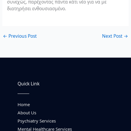
συνεχώς, παρέχοντας πάντα κάτι νέο για να με
διατηρήσει ενθουσιασμένο.
←
Previous Post
Next Post
→
Quick Link
Home
About Us
Psychiatry Services
Mental Healthcare Services