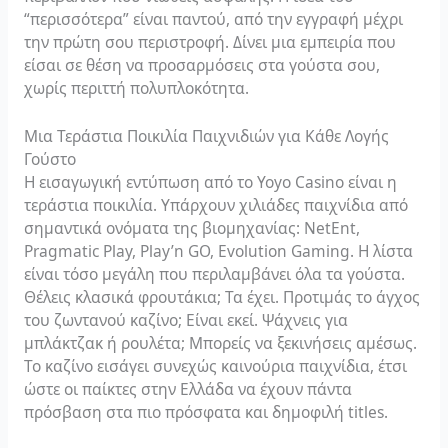
“περισσότερα” είναι παντού, από την εγγραφή μέχρι
την πρώτη σου περιστροφή. Δίνει μια εμπειρία που
είσαι σε θέση να προσαρμόσεις στα γούστα σου,
χωρίς περιττή πολυπλοκότητα.
Μια Τεράστια Ποικιλία Παιχνιδιών για Κάθε Λογής
Γούστο
Η εισαγωγική εντύπωση από το Yoyo Casino είναι η
τεράστια ποικιλία. Υπάρχουν χιλιάδες παιχνίδια από
σημαντικά ονόματα της βιομηχανίας: NetEnt,
Pragmatic Play, Play’n GO, Evolution Gaming. Η λίστα
είναι τόσο μεγάλη που περιλαμβάνει όλα τα γούστα.
Θέλεις κλασικά φρουτάκια; Τα έχει. Προτιμάς το άγχος
του ζωντανού καζίνο; Είναι εκεί. Ψάχνεις για
μπλάκτζακ ή ρουλέτα; Μπορείς να ξεκινήσεις αμέσως.
Το καζίνο εισάγει συνεχώς καινούρια παιχνίδια, έτσι
ώστε οι παίκτες στην Ελλάδα να έχουν πάντα
πρόσβαση στα πιο πρόσφατα και δημοφιλή titles.