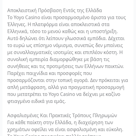
Αποκλειστική Πρόσβαση Εντός της Ελλάδα
Το Yoyo Casino είναι προσαρμοσμένο άριστα για τους
Έλληνες. Η πλατφόρμα είναι αποκλειστικά στα
Ελληνικά, τόσο το μενού καθώς και η υποστήριξη.
Αυτό δηλώνει ότι λείπουν γλωσσικά εμπόδια. Δέχεται
το ευρώ ως επίσημο νόμισμα, συνεπώς δεν μπαίνεις
με συναλλαγματικές ισοτιμίες και επιπλέον κόστη. Η
συνολική εμπειρία διαμορφώθηκε με βάση τις
συνήθειες και τις προτιμήσεις των Ελλήνων παικτών.
Παρέχει παιχνίδια και προσφορές που
προσαρμόζονται στην τοπική αγορά. Δεν πρόκειται για
απλή μετάφραση, αλλά για πραγματική προσαρμογή
που μετατρέπει το Yoyo Casino να δείχνει με καζίνο
φτιαγμένο ειδικά για εμάς.
Ασφαλισμένες Και Πρακτικές Τρόπους Πληρωμών
Για κάθε παίκτη στην Ελλάδα, η διαχείρηση των
χρημάτων οφείλει να είναι ασφαλισμένη και εύκολη.