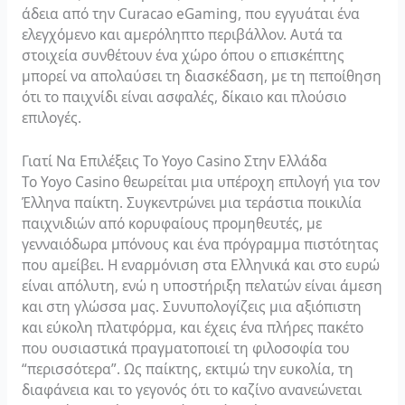
άδεια από την Curacao eGaming, που εγγυάται ένα
ελεγχόμενο και αμερόληπτο περιβάλλον. Αυτά τα
στοιχεία συνθέτουν ένα χώρο όπου ο επισκέπτης
μπορεί να απολαύσει τη διασκέδαση, με τη πεποίθηση
ότι το παιχνίδι είναι ασφαλές, δίκαιο και πλούσιο
επιλογές.
Γιατί Να Επιλέξεις Το Yoyo Casino Στην Ελλάδα
Το Yoyo Casino θεωρείται μια υπέροχη επιλογή για τον
Έλληνα παίκτη. Συγκεντρώνει μια τεράστια ποικιλία
παιχνιδιών από κορυφαίους προμηθευτές, με
γενναιόδωρα μπόνους και ένα πρόγραμμα πιστότητας
που αμείβει. Η εναρμόνιση στα Ελληνικά και στο ευρώ
είναι απόλυτη, ενώ η υποστήριξη πελατών είναι άμεση
και στη γλώσσα μας. Συνυπολογίζεις μια αξιόπιστη
και εύκολη πλατφόρμα, και έχεις ένα πλήρες πακέτο
που ουσιαστικά πραγματοποιεί τη φιλοσοφία του
“περισσότερα”. Ως παίκτης, εκτιμώ την ευκολία, τη
διαφάνεια και το γεγονός ότι το καζίνο ανανεώνεται