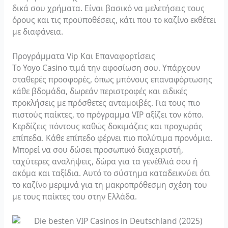
δικά σου χρήματα. Είναι βασικό να μελετήσεις τους
όρους και τις προϋποθέσεις, κάτι που το καζίνο εκθέτει
με διαφάνεια.
Προγράμματα Vip Και Επαναφορτίσεις
Το Yoyo Casino τιμά την αφοσίωση σου. Υπάρχουν
σταθερές προσφορές, όπως μπόνους επαναφόρτωσης
κάθε βδομάδα, δωρεάν περιστροφές και ειδικές
προκλήσεις με πρόσθετες ανταμοιβές. Για τους πιο
πιστούς παίκτες, το πρόγραμμα VIP αξίζει τον κόπο.
Κερδίζεις πόντους καθώς δοκιμάζεις και προχωράς
επίπεδα. Κάθε επίπεδο φέρνει πιο πολύτιμα προνόμια.
Μπορεί να σου δώσει προσωπικό διαχειριστή,
ταχύτερες αναλήψεις, δώρα για τα γενέθλιά σου ή
ακόμα και ταξίδια. Αυτό το σύστημα καταδεικνύει ότι
το καζίνο μεριμνά για τη μακροπρόθεσμη σχέση του
με τους παίκτες του στην Ελλάδα.