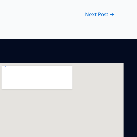
Next Post
→