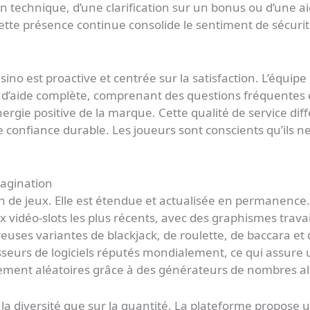
ion technique, d’une clarification sur un bonus ou d’une a
Cette présence continue consolide le sentiment de sécuri
ino est proactive et centrée sur la satisfaction. L’équipe
n d’aide complète, comprenant des questions fréquentes et 
’énergie positive de la marque. Cette qualité de service 
 confiance durable. Les joueurs sont conscients qu’ils n
magination
ion de jeux. Elle est étendue et actualisée en permanenc
x vidéo-slots les plus récents, avec des graphismes travai
ses variantes de blackjack, de roulette, de baccara et 
seurs de logiciels réputés mondialement, ce qui assure 
tement aléatoires grâce à des générateurs de nombres alé
 la diversité que sur la quantité. La plateforme propose u