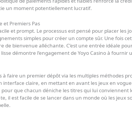
politique de paiements rapides et fiables renforce la crédi
tie un moment potentiellement lucratif.
e et Premiers Pas
ile et prompt. Le processus est pensé pour placer les j
eignements simples pour créer un compte sûr. Une fois 
re de bienvenue alléchante. C’est une entrée idéale pour
 lisse démontre l’engagement de Yoyo Casino à fournir 
ités à faire un premier dépôt via les multiples méthodes p
 interface claire, en mettant en avant les jeux en vogu
, pour que chacun déniche les titres qui lui conviennent 
, il est facile de se lancer dans un monde où les jeux son
elle.