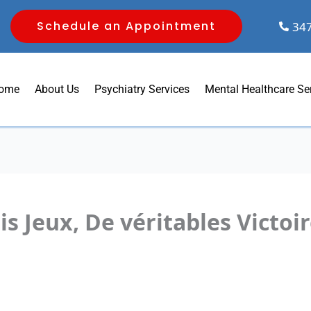
Schedule an Appointment
34
ome
About Us
Psychiatry Services
Mental Healthcare Se
is Jeux, De véritables Victoi