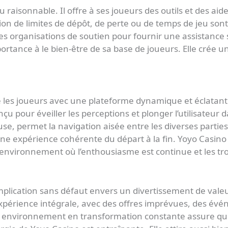
aisonnable. Il offre à ses joueurs des outils et des aide
ition de limites de dépôt, de perte ou de temps de jeu s
 des organisations de soutien pour fournir une assistance 
tance à le bien-être de sa base de joueurs. Elle crée un
e les joueurs avec une plateforme dynamique et éclatante
u pour éveiller les perceptions et plonger l’utilisateur d
reuse, permet la navigation aisée entre les diverses part
 une expérience cohérente du départ à la fin. Yoyo Casino
un environnement où l’enthousiasme est continue et les tr
mplication sans défaut envers un divertissement de vale
 expérience intégrale, avec des offres imprévues, des é
environnement en transformation constante assure que