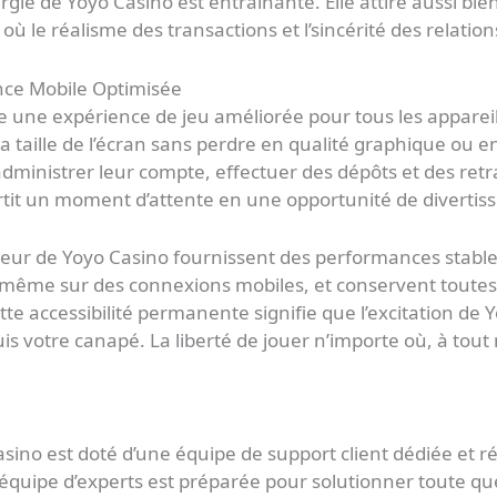
e de Yoyo Casino est entraînante. Elle attire aussi bien
où le réalisme des transactions et l’sincérité des relati
nce Mobile Optimisée
se une expérience de jeu améliorée pour tous les apparei
taille de l’écran sans perdre en qualité graphique ou en f
dministrer leur compte, effectuer des dépôts et des retrait
vertit un moment d’attente en une opportunité de diverti
ateur de Yoyo Casino fournissent des performances stable
e, même sur des connexions mobiles, et conservent toutes 
ette accessibilité permanente signifie que l’excitation d
is votre canapé. La liberté de jouer n’importe où, à tou
asino est doté d’une équipe de support client dédiée et r
e équipe d’experts est préparée pour solutionner toute qu