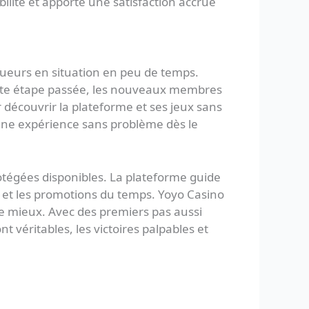
bilité et apporte une satisfaction accrue
oueurs en situation en peu de temps.
cette étape passée, les nouveaux membres
 découvrir la plateforme et ses jeux sans
une expérience sans problème dès le
rotégées disponibles. La plateforme guide
e et les promotions du temps. Yoyo Casino
le mieux. Avec des premiers pas aussi
t véritables, les victoires palpables et