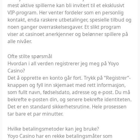
mest aktive spillerne kan bli invitert til et eksklusivt
VIP-program. Her venter fordeler som en personlig
kontakt, enda raskere utbetalinger, spesielle tilbud og
noen ganger overraskelsesgaver. Et slikt program
viser at casinoet anerkjenner og belønner spillere på
alle nivåer.
Ofte stilte spørsmål
Hvordan i all verden registrerer jeg meg på Yoyo
Casino?
Det å opprette en konto går fort. Trykk på “Registrer”-
knappen og fyll inn skjemaet med rett informasjon,
som fullt navn, fødselsdato, adresse og e-post. Du må
bekrefte e-posten din, og senere bekrefte identiteten.
Det er en standard sikkerhetsrutine. Hele prosessen
tar bare et par minutter.
Hvilke betalingsmetoder kan jeg bruke?
Yoyo Casino har en rekke betalingsmåter som