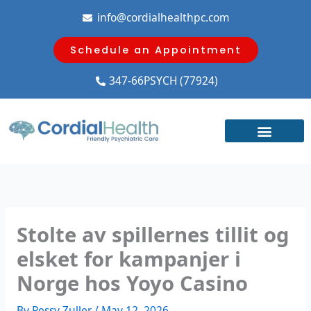
Skip
info@cordialhealthpc.com
to
content
Schedule an Appointment
347-66PSYCH (77924)
Stolte av spillernes tillit og
elsket for kampanjer i
Norge hos Yoyo Casino
By
Pessy Zuller
/
May 12, 2026