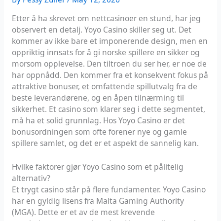
Etter å ha skrevet om nettcasinoer en stund, har jeg
observert en detalj.
Yoyo Casino
skiller seg ut. Det
kommer av ikke bare et imponerende design, men en
oppriktig innsats for å gi norske spillere en sikker og
morsom opplevelse. Den tiltroen du ser her, er noe de
har oppnådd. Den kommer fra et konsekvent fokus på
attraktive bonuser, et omfattende spillutvalg fra de
beste leverandørene, og en åpen tilnærming til
sikkerhet. Et casino som klarer seg i dette segmentet,
må ha et solid grunnlag. Hos Yoyo Casino er det
bonusordningen som ofte forener nye og gamle
spillere samlet, og det er et aspekt de sannelig kan.
Hvilke faktorer gjør Yoyo Casino som et pålitelig
alternativ?
Et trygt casino står på flere fundamenter. Yoyo Casino
har en gyldig lisens fra Malta Gaming Authority
(MGA). Dette er et av de mest krevende