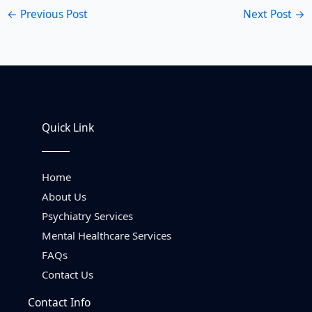
←
Previous Post
Next Post
→
Quick Link
Home
About Us
Psychiatry Services
Mental Healthcare Services
FAQs
Contact Us
Contact Info