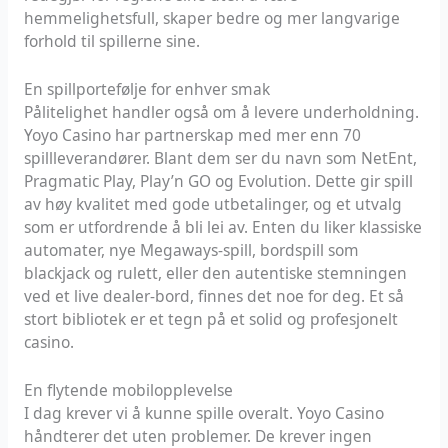
hemmelighetsfull, skaper bedre og mer langvarige
forhold til spillerne sine.
En spillportefølje for enhver smak
Pålitelighet handler også om å levere underholdning.
Yoyo Casino har partnerskap med mer enn 70
spillleverandører. Blant dem ser du navn som NetEnt,
Pragmatic Play, Play’n GO og Evolution. Dette gir spill
av høy kvalitet med gode utbetalinger, og et utvalg
som er utfordrende å bli lei av. Enten du liker klassiske
automater, nye Megaways-spill, bordspill som
blackjack og rulett, eller den autentiske stemningen
ved et live dealer-bord, finnes det noe for deg. Et så
stort bibliotek er et tegn på et solid og profesjonelt
casino.
En flytende mobilopplevelse
I dag krever vi å kunne spille overalt. Yoyo Casino
håndterer det uten problemer. De krever ingen