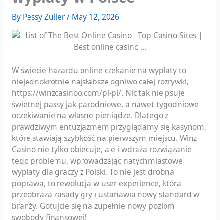
By
Pessy Zuller
/
May 12, 2026
W świecie hazardu online czekanie na wypłaty to
niejednokrotnie najsłabsze ogniwo całej rozrywki,
https://winzcasinoo.com/pl-pl/
. Nic tak nie psuje
świetnej passy jak parodniowe, a nawet tygodniowe
oczekiwanie na własne pieniądze. Dlatego z
prawdziwym entuzjazmem przyglądamy się kasynom,
które stawiają szybkość na pierwszym miejscu. Winz
Casino nie tylko obiecuje, ale i wdraża rozwiązanie
tego problemu, wprowadzając natychmiastowe
wypłaty dla graczy z Polski. To nie jest drobna
poprawa, to rewolucja w user experience, która
przeobraża zasady gry i ustanawia nowy standard w
branży. Gotujcie się na zupełnie nowy poziom
swobody finansowej!