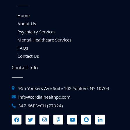
Home
About Us
Psychiatry Services
Mental Healthcare Services
FAQs
Contact Us
Contact Info
955 Yonkers Ave Suite 102 Yonkers NY 10704
info@cordialhealthpc.com
347-66PSYCH (77924)
F
T
I
P
Y
S
L
a
w
n
i
o
n
i
c
i
s
n
u
a
n