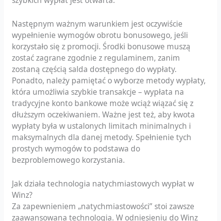
szybkich wypłat jest otwarta.
Następnym ważnym warunkiem jest oczywiście
wypełnienie wymogów obrotu bonusowego, jeśli
korzystało się z promocji. Środki bonusowe muszą
zostać zagrane zgodnie z regulaminem, zanim
zostaną częścią salda dostępnego do wypłaty.
Ponadto, należy pamiętać o wyborze metody wypłaty,
która umożliwia szybkie transakcje – wypłata na
tradycyjne konto bankowe może wciąż wiązać się z
dłuższym oczekiwaniem. Ważne jest też, aby kwota
wypłaty była w ustalonych limitach minimalnych i
maksymalnych dla danej metody. Spełnienie tych
prostych wymogów to podstawa do
bezproblemowego korzystania.
Jak działa technologia natychmiastowych wypłat w
Winz?
Za zapewnieniem „natychmiastowości” stoi zawsze
zaawansowana technologia. W odniesieniu do Winz