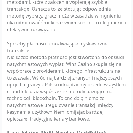
metodami, które z założenia wspierają szybkie
transakcje. Oznacza to, że stosując odpowiednią
metodę wypłaty, gracz może w zasadzie w mgnieniu
oka odnotować środki na swoim koncie. To eleganckie i
efektywne rozwiązanie.
Sposoby płatności umożliwiające błyskawiczne
transakcje
Nie każda metoda płatności jest stworzona do obsługi
natychmiastowych wypłat. Winz Casino skupia się na
współpracę z providerami, którego infrastruktura na
to zezwala. Wśród najbardziej znanych i najszybszych
opcji dla graczy z Polski odnajdziemy przede wszystkim
e-portfele oraz współczesne metody bazujące na
technologii blockchain. To one dają niemalże
natychmiastowe uregulowanie transakcji między
kasynem a użytkownikiem, omijając bardziej
opieszałe, tradycyjne kanały bankowe.
E-portfele (np. Skrill, Neteller, MuchBetter):