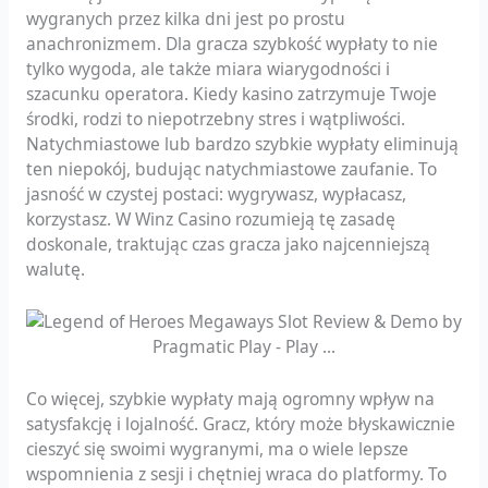
wygranych przez kilka dni jest po prostu
anachronizmem. Dla gracza szybkość wypłaty to nie
tylko wygoda, ale także miara wiarygodności i
szacunku operatora. Kiedy kasino zatrzymuje Twoje
środki, rodzi to niepotrzebny stres i wątpliwości.
Natychmiastowe lub bardzo szybkie wypłaty eliminują
ten niepokój, budując natychmiastowe zaufanie. To
jasność w czystej postaci: wygrywasz, wypłacasz,
korzystasz. W Winz Casino rozumieją tę zasadę
doskonale, traktując czas gracza jako najcenniejszą
walutę.
Co więcej, szybkie wypłaty mają ogromny wpływ na
satysfakcję i lojalność. Gracz, który może błyskawicznie
cieszyć się swoimi wygranymi, ma o wiele lepsze
wspomnienia z sesji i chętniej wraca do platformy. To