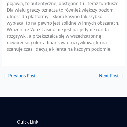
pojawią, to autentyczne, dostępne tu i teraz fundusze.
Dla wielu graczy oznacza to również większy poziom
ufność do platformy – skoro kasyno tak szybko
wypłaca, to na pewno jest solidne w innych obszarach.
Wrażenia z Winz Casino nie jest już jedynie rundą
rozgrywki, a przekształca się w wszechstronną
nowoczesną ofertą finansowo-rozrywkową, która
szanuje czas i decyzje klienta na każdym poziomie.
←
Previous Post
Next Post
→
Quick Link