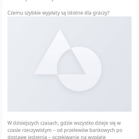
Czemu szybkie wypłaty są istotne dla graczy?
W dzisiejszych czasach, gdzie wszystko dzieje się w
czasie rzeczywistym – od przelewów bankowych po
dostawę jedzenia – oczekiwanie na wypłatę