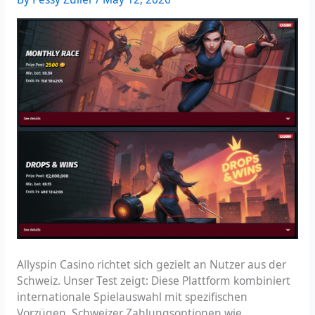
Allyspin
Casino richtet sich gezielt an Nutzer aus der
Schweiz. Unser Test zeigt: Diese Plattform kombiniert
internationale Spielauswahl mit spezifischen
Vorzügen. Schweizer Zahlungsoptionen wie