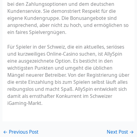
bei den Zahlungsoptionen und dem deutschen
Kundenservice. Sie demonstriert Respekt für die
eigene Kundengruppe. Die Bonusangebote sind
ansprechend, aber nicht zu hoch, und ermöglichen so
ein faires Spielvergnügen.
Für Spieler in der Schweiz, die ein aktuelles, seriöses
und kurzweiliges Online-Casino suchen, ist AllySpin
eine ausgezeichnete Option. Es besticht in den
wichtigsten Punkten und umgeht die üblichen
Mängel neuerer Betreiber. Von der Registrierung über
die erste Einzahlung bis zum Spielen selbst läuft alles
reibungslos und macht Spaß. AllySpin entwickelt sich
damit als ernsthafter Konkurrent im Schweizer
iGaming-Markt.
←
Previous Post
Next Post
→