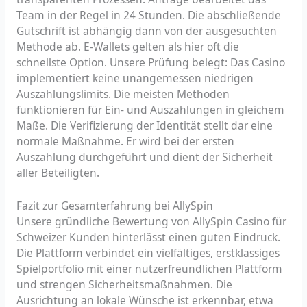
Team in der Regel in 24 Stunden. Die abschließende
Gutschrift ist abhängig dann von der ausgesuchten
Methode ab. E-Wallets gelten als hier oft die
schnellste Option. Unsere Prüfung belegt: Das Casino
implementiert keine unangemessen niedrigen
Auszahlungslimits. Die meisten Methoden
funktionieren für Ein- und Auszahlungen in gleichem
Maße. Die Verifizierung der Identität stellt dar eine
normale Maßnahme. Er wird bei der ersten
Auszahlung durchgeführt und dient der Sicherheit
aller Beteiligten.
Fazit zur Gesamterfahrung bei AllySpin
Unsere gründliche Bewertung von AllySpin Casino für
Schweizer Kunden hinterlässt einen guten Eindruck.
Die Plattform verbindet ein vielfältiges, erstklassiges
Spielportfolio mit einer nutzerfreundlichen Plattform
und strengen Sicherheitsmaßnahmen. Die
Ausrichtung an lokale Wünsche ist erkennbar, etwa