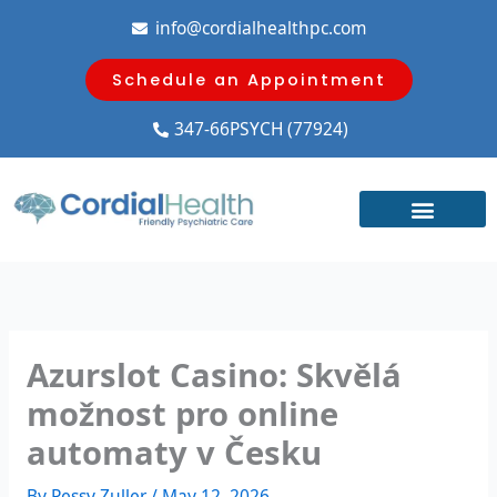
Skip
info@cordialhealthpc.com
to
content
Schedule an Appointment
347-66PSYCH (77924)
Azurslot Casino: Skvělá
možnost pro online
automaty v Česku
By
Pessy Zuller
/
May 12, 2026