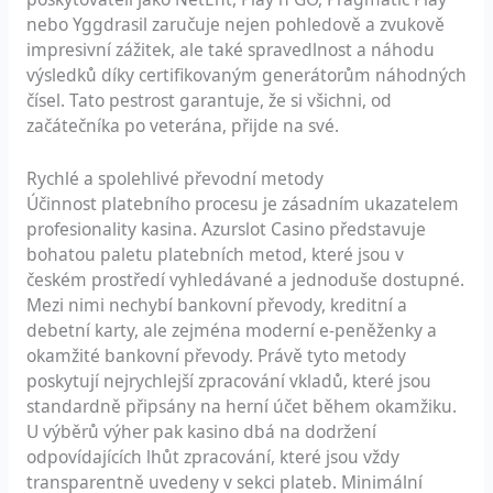
nebo Yggdrasil zaručuje nejen pohledově a zvukově
impresivní zážitek, ale také spravedlnost a náhodu
výsledků díky certifikovaným generátorům náhodných
čísel. Tato pestrost garantuje, že si všichni, od
začátečníka po veterána, přijde na své.
Rychlé a spolehlivé převodní metody
Účinnost platebního procesu je zásadním ukazatelem
profesionality kasina. Azurslot Casino představuje
bohatou paletu platebních metod, které jsou v
českém prostředí vyhledávané a jednoduše dostupné.
Mezi nimi nechybí bankovní převody, kreditní a
debetní karty, ale zejména moderní e-peněženky a
okamžité bankovní převody. Právě tyto metody
poskytují nejrychlejší zpracování vkladů, které jsou
standardně připsány na herní účet během okamžiku.
U výběrů výher pak kasino dbá na dodržení
odpovídajících lhůt zpracování, které jsou vždy
transparentně uvedeny v sekci plateb. Minimální