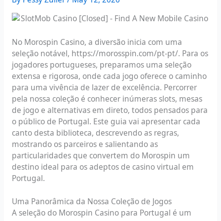
No Morospin Casino, a diversão inicia com uma
seleção notável,
https://morosspin.com/pt-pt/
. Para os
jogadores portugueses, preparamos uma seleção
extensa e rigorosa, onde cada jogo oferece o caminho
para uma vivência de lazer de excelência. Percorrer
pela nossa coleção é conhecer inúmeras slots, mesas
de jogo e alternativas em direto, todos pensados para
o público de Portugal. Este guia vai apresentar cada
canto desta biblioteca, descrevendo as regras,
mostrando os parceiros e salientando as
particularidades que convertem do Morospin um
destino ideal para os adeptos de casino virtual em
Portugal.
Uma Panorâmica da Nossa Coleção de Jogos
A seleção do Morospin Casino para Portugal é um