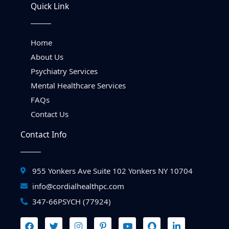
Quick Link
Home
About Us
Psychiatry Services
Mental Healthcare Services
FAQs
Contact Us
Contact Info
955 Yonkers Ave Suite 102 Yonkers NY 10704
info@cordialhealthpc.com
347-66PSYCH (77924)
F
T
I
P
Y
S
L