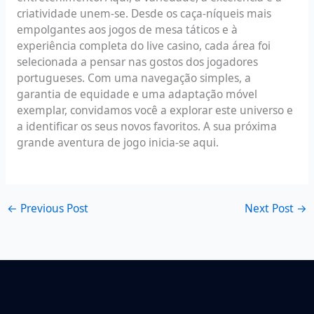
criatividade unem-se. Desde os caça-níqueis mais
empolgantes aos jogos de mesa táticos e à
experiência completa do live casino, cada área foi
selecionada a pensar nas gostos dos jogadores
portugueses. Com uma navegação simples, a
garantia de equidade e uma adaptação móvel
exemplar, convidamos você a explorar este universo e
a identificar os seus novos favoritos. A sua próxima
grande aventura de jogo inicia-se aqui.
←
Previous Post
Next Post
→