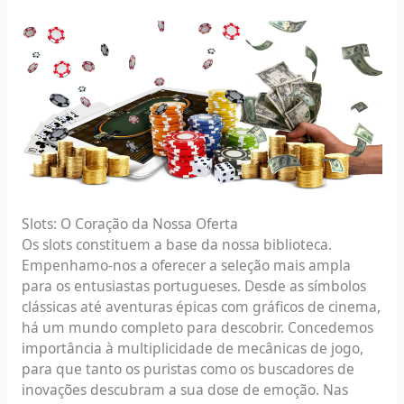
Slots: O Coração da Nossa Oferta
Os slots constituem a base da nossa biblioteca.
Empenhamo-nos a oferecer a seleção mais ampla
para os entusiastas portugueses. Desde as símbolos
clássicas até aventuras épicas com gráficos de cinema,
há um mundo completo para descobrir. Concedemos
importância à multiplicidade de mecânicas de jogo,
para que tanto os puristas como os buscadores de
inovações descubram a sua dose de emoção. Nas