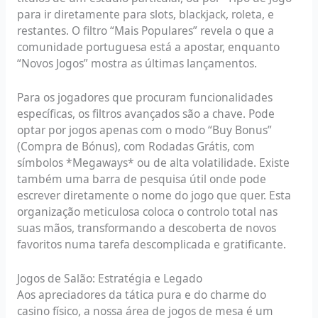
para ir diretamente para slots, blackjack, roleta, e
restantes. O filtro “Mais Populares” revela o que a
comunidade portuguesa está a apostar, enquanto
“Novos Jogos” mostra as últimas lançamentos.
Para os jogadores que procuram funcionalidades
específicas, os filtros avançados são a chave. Pode
optar por jogos apenas com o modo “Buy Bonus”
(Compra de Bónus), com Rodadas Grátis, com
símbolos *Megaways* ou de alta volatilidade. Existe
também uma barra de pesquisa útil onde pode
escrever diretamente o nome do jogo que quer. Esta
organização meticulosa coloca o controlo total nas
suas mãos, transformando a descoberta de novos
favoritos numa tarefa descomplicada e gratificante.
Jogos de Salão: Estratégia e Legado
Aos apreciadores da tática pura e do charme do
casino físico, a nossa área de jogos de mesa é um