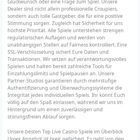
Glückwunsch oder eine Frage zum Spiel. Unsere
Dealer sind nicht allein professionelle Croupiers,
sondern auch tolle Gastgeber, die für eine positive
Stimmung sorgen. Zugleich hat Sicherheit für uns
höchste Priorität. Alle Spiele unterstehen strengen
regulatorischen Auflagen und werden von
unabhängigen Stellen auf Fairness kontrolliert. Eine
SSL-Verschlüsselung sichert Eure Daten und
Transaktionen. Wir setzen auf verantwortungsvolles
Spielen und halten bereit zahlreiche Tools für
Einzahlungslimits und Spielpausen an. Unsere
Partner-Studios garantieren durch mehrstufige
Authentifizierung und Überwachungssysteme die
Integrität jedes individuellen Spiels. Ihr könnt Euch
völlig auf den Spaß einlassen, während wir uns im
Hintergrund um einen zuverlässigen und
störungsfreien Ablauf sorgen.
Unsere besten Top Live Casino Spiele im Überblick
Unser Angebot ist breit gefächert. Es geht von den