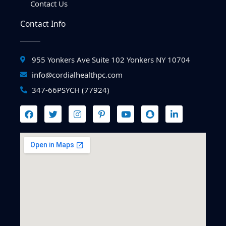
Contact Us
Contact Info
955 Yonkers Ave Suite 102 Yonkers NY 10704
info@cordialhealthpc.com
347-66PSYCH (77924)
F
T
I
P
Y
S
L
a
w
n
i
o
n
i
c
i
s
n
u
a
n
e
t
t
t
t
p
k
b
t
a
e
u
c
e
o
e
g
r
b
h
d
o
r
r
e
e
a
i
k
a
s
t
n
m
t
-
-
i
p
n