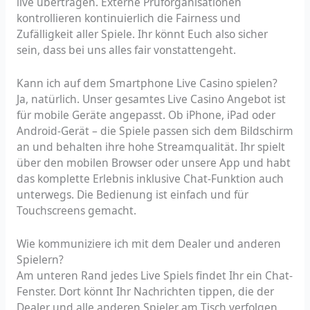
live übertragen. Externe Prüforganisationen
kontrollieren kontinuierlich die Fairness und
Zufälligkeit aller Spiele. Ihr könnt Euch also sicher
sein, dass bei uns alles fair vonstattengeht.
Kann ich auf dem Smartphone Live Casino spielen?
Ja, natürlich. Unser gesamtes Live Casino Angebot ist
für mobile Geräte angepasst. Ob iPhone, iPad oder
Android-Gerät – die Spiele passen sich dem Bildschirm
an und behalten ihre hohe Streamqualität. Ihr spielt
über den mobilen Browser oder unsere App und habt
das komplette Erlebnis inklusive Chat-Funktion auch
unterwegs. Die Bedienung ist einfach und für
Touchscreens gemacht.
Wie kommuniziere ich mit dem Dealer und anderen
Spielern?
Am unteren Rand jedes Live Spiels findet Ihr ein Chat-
Fenster. Dort könnt Ihr Nachrichten tippen, die der
Dealer und alle anderen Spieler am Tisch verfolgen