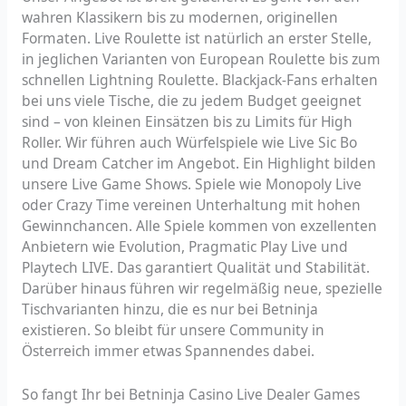
wahren Klassikern bis zu modernen, originellen
Formaten. Live Roulette ist natürlich an erster Stelle,
in jeglichen Varianten von European Roulette bis zum
schnellen Lightning Roulette. Blackjack-Fans erhalten
bei uns viele Tische, die zu jedem Budget geeignet
sind – von kleinen Einsätzen bis zu Limits für High
Roller. Wir führen auch Würfelspiele wie Live Sic Bo
und Dream Catcher im Angebot. Ein Highlight bilden
unsere Live Game Shows. Spiele wie Monopoly Live
oder Crazy Time vereinen Unterhaltung mit hohen
Gewinnchancen. Alle Spiele kommen von exzellenten
Anbietern wie Evolution, Pragmatic Play Live und
Playtech LIVE. Das garantiert Qualität und Stabilität.
Darüber hinaus führen wir regelmäßig neue, spezielle
Tischvarianten hinzu, die es nur bei Betninja
existieren. So bleibt für unsere Community in
Österreich immer etwas Spannendes dabei.
So fangt Ihr bei Betninja Casino Live Dealer Games