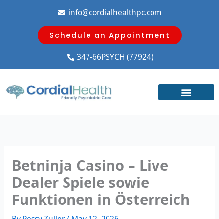
Skip
info@cordialhealthpc.com
to
content
Schedule an Appointment
347-66PSYCH (77924)
Betninja Casino – Live
Dealer Spiele sowie
Funktionen in Österreich
By
Pessy Zuller
/
May 12, 2026