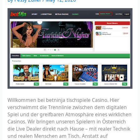
Willkommen bei
betninja tischspiele
Casino. Hier
verschwimmt die Trennlinie zwischen dem digitalen
Spiel und der greifbaren Atmosphäre eines wirklichen
Casinos. Wir bringen unseren Spielern in Österreich
die Live Dealer direkt nach Hause – mit realer Technik
und realen Menschen am Tisch. Anstatt auf