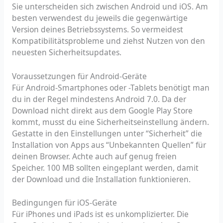
Sie unterscheiden sich zwischen Android und iOS. Am
besten verwendest du jeweils die gegenwärtige
Version deines Betriebssystems. So vermeidest
Kompatibilitätsprobleme und ziehst Nutzen von den
neuesten Sicherheitsupdates.
Voraussetzungen für Android-Geräte
Für Android-Smartphones oder -Tablets benötigt man
du in der Regel mindestens Android 7.0. Da der
Download nicht direkt aus dem Google Play Store
kommt, musst du eine Sicherheitseinstellung ändern.
Gestatte in den Einstellungen unter “Sicherheit” die
Installation von Apps aus “Unbekannten Quellen” für
deinen Browser. Achte auch auf genug freien
Speicher. 100 MB sollten eingeplant werden, damit
der Download und die Installation funktionieren.
Bedingungen für iOS-Geräte
Für iPhones und iPads ist es unkomplizierter. Die