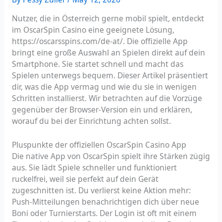
Nutzer, die in Österreich gerne mobil spielt, entdeckt
im OscarSpin Casino eine geeignete Lösung,
https://oscarsspins.com/de-at/
. Die offizielle App
bringt eine große Auswahl an Spielen direkt auf dein
Smartphone. Sie startet schnell und macht das
Spielen unterwegs bequem. Dieser Artikel präsentiert
dir, was die App vermag und wie du sie in wenigen
Schritten installierst. Wir betrachten auf die Vorzüge
gegenüber der Browser-Version ein und erklären,
worauf du bei der Einrichtung achten sollst.
Pluspunkte der offiziellen OscarSpin Casino App
Die native App von OscarSpin spielt ihre Stärken zügig
aus. Sie lädt Spiele schneller und funktioniert
ruckelfrei, weil sie perfekt auf dein Gerät
zugeschnitten ist. Du verlierst keine Aktion mehr:
Push-Mitteilungen benachrichtigen dich über neue
Boni oder Turnierstarts. Der Login ist oft mit einem