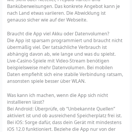
Banküberweisungen. Das konkrete Angebot kann je
nach Land etwas variieren. Die Abwicklung ist
genauso sicher wie auf der Webseite.
Braucht die App viel Akku oder Datenvolumen?
Die App ist sparsam programmiert und braucht nicht
übermäßig viel. Der tatsächliche Verbrauch ist
abhängig davon ab, wie lange und was du spielst.
Live-Casino-Spiele mit Video-Stream benötigen
beispielsweise mehr Datenvolumen. Bei mobilen
Daten empfiehlt sich eine stabile Verbindung ratsam,
ansonsten spiele besser über WLAN.
Was kann ich machen, wenn die App sich nicht
installieren lässt?
Bei Android: Überprüfe, ob “Unbekannte Quellen”
aktiviert ist und ob ausreichend Speicherplatz frei ist.
Bei iOS: Sorge dafür, dass dein Gerät mit mindestens
iOS 12.0 funktioniert. Beziehe die App nur von der