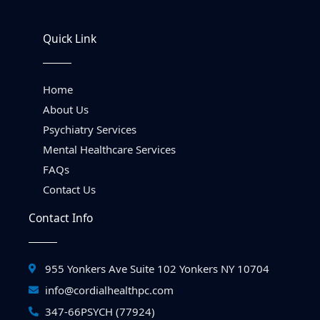
Quick Link
Home
About Us
Psychiatry Services
Mental Healthcare Services
FAQs
Contact Us
Contact Info
955 Yonkers Ave Suite 102 Yonkers NY 10704
info@cordialhealthpc.com
347-66PSYCH (77924)