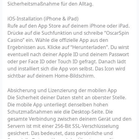
Sicherheitsmaßnahme für den Alltag.
iOS-Installation (iPhone & iPad)
Rufe auf den App Store auf deinem iPhone oder iPad.
Drücke auf die Suchfunktion und schreibe “OscarSpin
Casino” ein. Wähle die offizielle App aus den
Ergebnissen aus. Klicke auf “Herunterladen”. Du wirst
eventuell nach deiner Apple ID und deinem Passwort
oder per Face ID oder Touch ID gefragt. Danach lädt
und installiert sich die App von selbst. Das Icon wird
sichtbar auf deinem Home-Bildschirm.
Absicherung und Lizenzierung der mobilen App
Die Sicherheit deiner Daten steht an oberster Stelle.
Die mobile App unterliegt denselben hohen
Schutzmaßnahmen wie die Desktop-Seite. Die
gesamte Verbindung zwischen deinem Gerät und den
Servern ist mit einer 256-Bit SSL-Verschlüsselung
gesichert. Das bedeutet, dass persönliche und