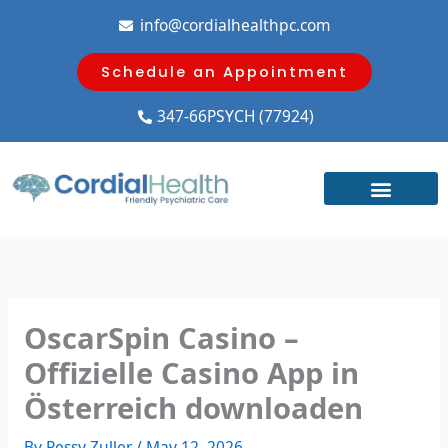
Skip
info@cordialhealthpc.com
to
content
Schedule an Appointment
347-66PSYCH (77924)
OscarSpin Casino –
Offizielle Casino App in
Österreich downloaden
By
Pessy Zuller
/
May 12, 2026