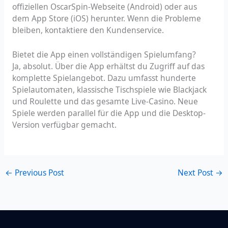
offiziellen OscarSpin-Webseite (Android) oder aus
dem App Store (iOS) herunter. Wenn die Probleme
bleiben, kontaktiere den Kundenservice.
Bietet die App einen vollständigen Spielumfang?
Ja, absolut. Über die App erhältst du Zugriff auf das
komplette Spielangebot. Dazu umfasst hunderte
Spielautomaten, klassische Tischspiele wie Blackjack
und Roulette und das gesamte Live-Casino. Neue
Spiele werden parallel für die App und die Desktop-
Version verfügbar gemacht.
←
Previous Post
Next Post
→