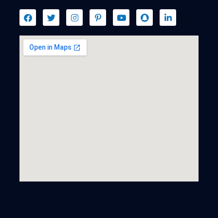
F
T
I
P
Y
S
L
a
w
n
i
o
n
i
c
i
s
n
u
a
n
e
t
t
t
t
p
k
b
t
a
e
u
c
e
o
e
g
r
b
h
d
o
r
r
e
e
a
i
k
a
s
t
n
m
t
-
-
i
p
n