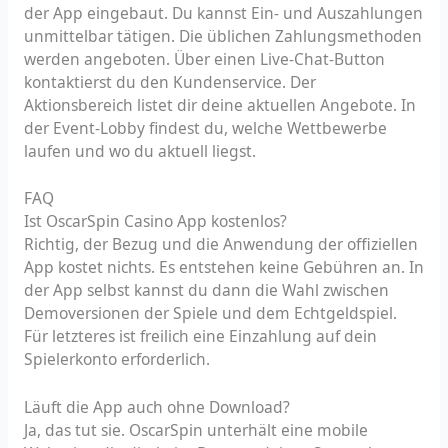
der App eingebaut. Du kannst Ein- und Auszahlungen
unmittelbar tätigen. Die üblichen Zahlungsmethoden
werden angeboten. Über einen Live-Chat-Button
kontaktierst du den Kundenservice. Der
Aktionsbereich listet dir deine aktuellen Angebote. In
der Event-Lobby findest du, welche Wettbewerbe
laufen und wo du aktuell liegst.
FAQ
Ist OscarSpin Casino App kostenlos?
Richtig, der Bezug und die Anwendung der offiziellen
App kostet nichts. Es entstehen keine Gebühren an. In
der App selbst kannst du dann die Wahl zwischen
Demoversionen der Spiele und dem Echtgeldspiel.
Für letzteres ist freilich eine Einzahlung auf dein
Spielerkonto erforderlich.
Läuft die App auch ohne Download?
Ja, das tut sie. OscarSpin unterhält eine mobile