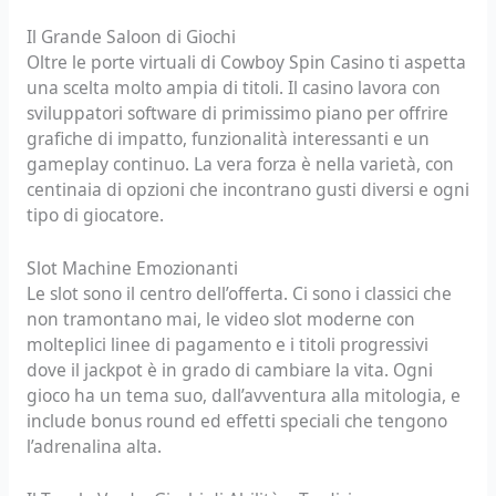
Il Grande Saloon di Giochi
Oltre le porte virtuali di Cowboy Spin Casino ti aspetta
una scelta molto ampia di titoli. Il casino lavora con
sviluppatori software di primissimo piano per offrire
grafiche di impatto, funzionalità interessanti e un
gameplay continuo. La vera forza è nella varietà, con
centinaia di opzioni che incontrano gusti diversi e ogni
tipo di giocatore.
Slot Machine Emozionanti
Le slot sono il centro dell’offerta. Ci sono i classici che
non tramontano mai, le video slot moderne con
molteplici linee di pagamento e i titoli progressivi
dove il jackpot è in grado di cambiare la vita. Ogni
gioco ha un tema suo, dall’avventura alla mitologia, e
include bonus round ed effetti speciali che tengono
l’adrenalina alta.