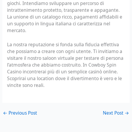
giochi. Intendiamo sviluppare un percorso di
intrattenimento protetto, trasparente e appagante.
La unione di un catalogo ricco, pagamenti affidabili e
un supporto in lingua italiana ci caratterizza nel
mercato.
La nostra reputazione si fonda sulla fiducia effettiva
che possiamo a creare con ogni utente. Ti invitiamo a
visitare il nostro saloon virtuale per testare di persona
l’atmosfera che abbiamo costruito. In Cowboy Spin
Casino incontrerai più di un semplice casinò online.
Scoprirai una location dove il divertimento è vero e le
vincite sono reali.
←
Previous Post
Next Post
→