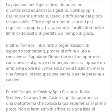
La passione per il gioco deve rimanere un
divertimento equilibrato e gestito. Cowboy Spin
Casino prende molto sul serio la diffusione del gioco
responsabile. Offre degli strumenti concreti per
regolare la propria attività, come la facoltà di stabilire
limiti di deposito, di perdita o di tempo di gioco.
Inoltre, fornisce link diretti a organizzazioni di
supporto competenti, pronte di offrire aiuto e
consulenza. Sappiamo l’importanza di un approccio
consapevole al gioco e ci impegniamo a sviluppare un
ambiente dove il divertimento non si trasformi mai in
una fonte di preoccupazione per te o per le persone a
cui tieni.
Perché Scegliere Cowboy Spin Casino in Italia
Scegliere Cowboy Spin Casino significa puntare su
una piattaforma che colloca la tua esperienza al primo
posto. Non ci fermiamo di offrire solo una lista di