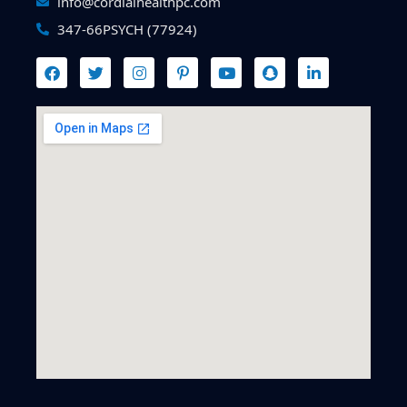
info@cordialhealthpc.com
347-66PSYCH (77924)
F
T
I
P
Y
S
L
a
w
n
i
o
n
i
c
i
s
n
u
a
n
e
t
t
t
t
p
k
b
t
a
e
u
c
e
o
e
g
r
b
h
d
o
r
r
e
e
a
i
k
a
s
t
n
m
t
-
-
i
p
n