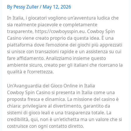
By
Pessy Zuller
/
May 12, 2026
In Italia, i giocatori vogliono un’avventura ludica che
sia realmente piacevole e completamente
trasparente,
https://cowboysspin.eu
. Cowboy Spin
Casino viene creato proprio da questa idea. È una
piattaforma dove l’emozione dei giochi più apprezzati
si unisce con transazioni rapide e un assistenza su cui
fare affidamento. Analizziamo insieme questo
ambiente sicuro, creato per gli italiani che ricercano la
qualità e l’correttezza.
Un’Avanguardia del Gioco Online in Italia
Cowboy Spin Casino si presenta in Italia come una
proposta fresca e dinamica. La missione del casino è
chiara: privilegiare al divertimento, garantito da
sistemi di gioco leali e una trasparenza totale. La
credibilità, qui, non è un’etichetta ma un valore che si
costruisce con ogni contatto diretto.