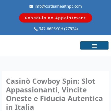
Skip
info@cordialhealthpc.com
to
content
Schedule an Appointment
347-66PSYCH (77924)
Psychiatry Services
Mental Healthcare Services
Contact Us
Casinò Cowboy Spin: Slot
Appassionanti, Vincite
Oneste e Fiducia Autentica
in Italia