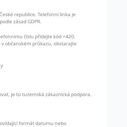
eské republice. Telefonní linka je
 podle zásad GDPR.
lefonnímu číslu přidejte kód +420.
sáno v občanském průkazu, obstarajte
ovat, je tu tuzemská zákaznická podpora.
povídající formát datumu nebo