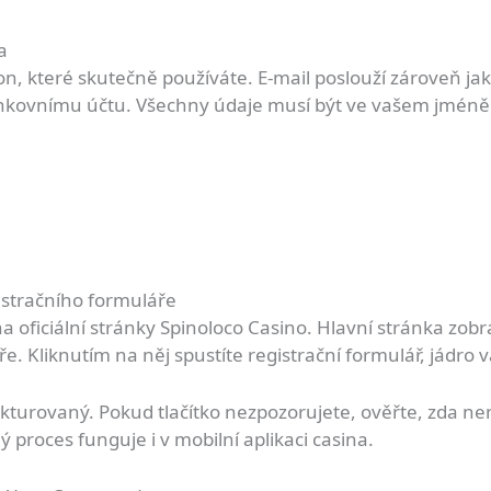
a
on, které skutečně používáte. E-mail poslouží zároveň jak
ankovnímu účtu. Všechny údaje musí být ve vašem jméně.
istračního formuláře
a oficiální stránky Spinoloco Casino. Hlavní stránka zobr
ře. Kliknutím na něj spustíte registrační formulář, jádro
rukturovaný. Pokud tlačítko nezpozorujete, ověřte, zda n
 proces funguje i v mobilní aplikaci casina.