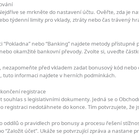
vování
. Nejdříve se mrkněte do nastavení účtu. Ověřte, zda je 
ebo týdenní limity pro vklady, ztráty nebo čas trávený hr
ci “Pokladna” nebo “Banking” najdete metody přístupné p
 nebo okamžité bankovní převody. Zvolte si, uveďte část
s, nezapomeňte před vkladem zadat bonusový kód nebo od
 tuto informaci najdete v herních podmínkách.
okončení registrace
sit souhlas s legislativními dokumenty. Jedná se o Obc
registraci nedotáhnete do konce. Tím potvrzujete, že jst
dílů o pravidlech pro bonusy a procesu řešení stížností
o “Založit účet”. Ukáže se potvrzující zpráva a nastane p