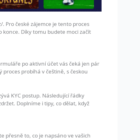
z/
. Pro české zájemce je tento proces
o konce. Díky tomu budete moci začít
ormuláře po aktivní účet vás čeká jen pár
ý proces probíhá v češtině, s českou
zývá KYC postup. Následující řádky
ržet. Doplníme i tipy, co dělat, když
te přesně to, co je napsáno ve vašich