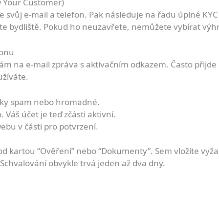
w Your Customer)
 svůj e-mail a telefon. Pak následuje na řadu úplné KYC o
máte bydliště. Pokud ho neuzavřete, nemůžete vybírat výhr
fonu
 vám na e-mail zpráva s aktivačním odkazem. Často přijde
užíváte.
ložky spam nebo hromadné.
Váš účet je teď zčásti aktivní.
ebu v části pro potvrzení.
od kartou “Ověření” nebo “Dokumenty”. Sem vložíte vyž
í. Schvalování obvykle trvá jeden až dva dny.