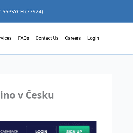
7-66PSYCH (77924)
rvices
FAQs
Contact Us
Careers
Login
sino v Česku