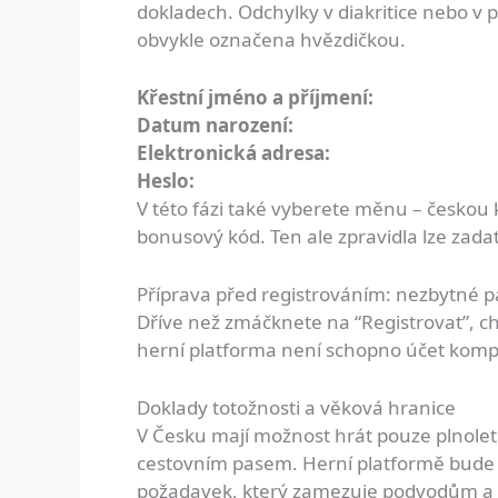
dokladech. Odchylky v diakritice nebo v 
obvykle označena hvězdičkou.
Křestní jméno a příjmení:
Datum narození:
Elektronická adresa:
Heslo:
V této fázi také vyberete měnu – českou 
bonusový kód. Ten ale zpravidla lze zadat
Příprava před registrováním: nezbytné p
Dříve než zmáčknete na “Registrovat”, ch
herní platforma není schopno účet kompl
Doklady totožnosti a věková hranice
V Česku mají možnost hrát pouze plnoletí
cestovním pasem. Herní platformě bude t
požadavek, který zamezuje podvodům a 