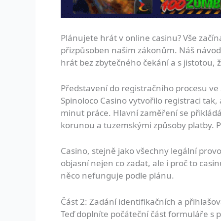
Plánujete hrát v online casinu? Vše zač
přizpůsoben našim zákonům. Náš návod vá
hrát bez zbytečného čekání a s jistotou
Představení do registračního procesu ve
Spinoloco Casino vytvořilo registraci tak
minut práce. Hlavní zaměření se přikládá
korunou a tuzemskými způsoby platby. P
Casino, stejně jako všechny legální prov
objasní nejen co zadat, ale i proč to cas
něco nefunguje podle plánu.
Část 2: Zadání identifikačních a přihlašo
Teď doplníte počáteční část formuláře s 