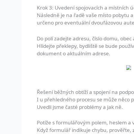
Krok 3: Uvedení spojovacích a místních 
Následně je na řadě vaše místo pobytu a 
určeno pro eventuální dvoufázovou auten
Do polí zadejte adresu, číslo domu, obec
Hlídejte překlepy, bydliště se bude používa
dokument o aktuálním adrese.
Řešení běžných obtíží a spojení na podp
I u přehledného procesu se může něco po
Uvedli jsme časté problémy a jak ně.
Potíže s formulářovým polem, heslem a ve
Když formulář indikuje chybu, prověřte,