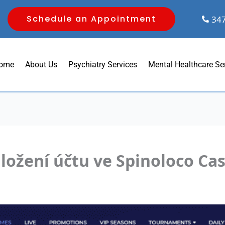
Schedule an Appointment
34
ome
About Us
Psychiatry Services
Mental Healthcare Se
ložení účtu ve Spinoloco Ca