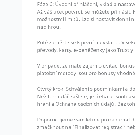
Fáze 6: Úvodní přihlášení, vklad a nasta
Až váš účet potvrdí, se můžete přihlásit
možnostmi limitů. Lze si nastavit denní n
nad hrou.
Poté zaměřte se k prvnímu vkladu. V sek
převody, karty, e-peněženky jako Trustly
V případě, že máte zájem o uvítací bonu
platební metody jsou pro bonusy vhodné,
Čtvrtý krok: Schválení s podmínkami a d
Než formulář zašlete, je třeba odsouhla
hraní a Ochrana osobních údajů. Bez toho 
Doporučujeme vám letmě prozkoumat do od
zmáčknout na “Finalizovat registraci” neb