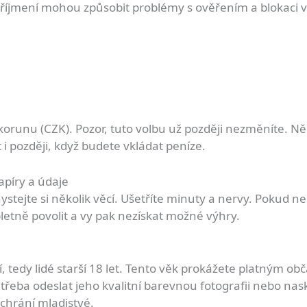
příjmení mohou způsobit problémy s ověřením a blokaci vý
korunu (CZK). Pozor, tuto volbu už později nezměníte. Ně
 i později, když budete vkládat peníze.
apíry a údaje
ystejte si několik věcí. Ušetříte minuty a nervy. Pokud
etně povolit a vy pak nezískat možné výhry.
, tedy lidé starší 18 let. Tento věk prokážete platným o
řeba odeslat jeho kvalitní barevnou fotografii nebo na
chrání mladistvé.