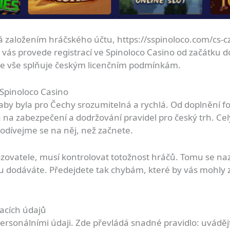
íná založením hráčského účtu,
https://sspinoloco.com/cs-c
s provede registrací ve Spinoloco Casino od začátku d
, že vše splňuje českým licenčním podmínkám.
 Spinoloco Casino
, aby byla pro Čechy srozumitelná a rychlá. Od doplnění f
 na zabezpečení a dodržování pravidel pro český trh. Cel
odívejme se na něj, než začnete.
ozovatele, musí kontrolovat totožnost hráčů. Tomu se na
inu dodáváte. Předejdete tak chybám, které by vás mohly zd
vacích údajů
personálními údaji. Zde převládá snadné pravidlo: uváděj