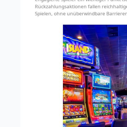
Rückzahlungsaktionen fallen reichhaltig
Spielen, ohne unüberwindbare Barriere