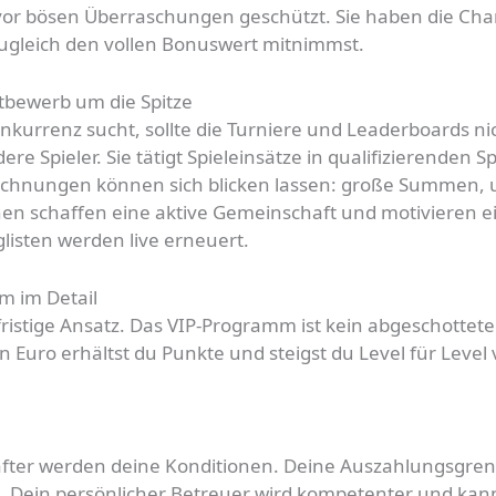
n vor bösen Überraschungen geschützt. Sie haben die Chan
zugleich den vollen Bonuswert mitnimmst.
tbewerb um die Spitze
onkurrenz sucht, sollte die Turniere und Leaderboards nic
e Spieler. Sie tätigt Spieleinsätze in qualifizierenden 
zeichnungen können sich blicken lassen: große Summen, 
en schaffen eine aktive Gemeinschaft und motivieren ein
glisten werden live erneuert.
mm im Detail
ristige Ansatz. Das VIP-Programm ist kein abgeschottete
n Euro erhältst du Punkte und steigst du Level für Level
lhafter werden deine Konditionen. Deine Auszahlungsgre
st. Dein persönlicher Betreuer wird kompetenter und kan