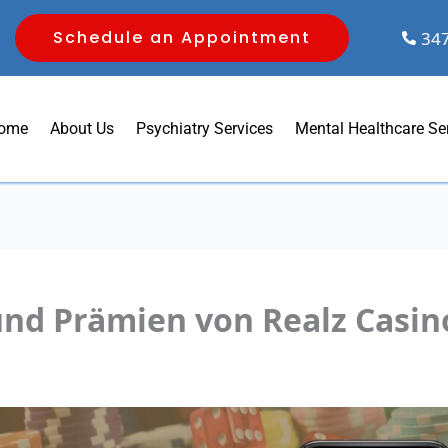
Schedule an Appointment
34
ome
About Us
Psychiatry Services
Mental Healthcare Se
d Prämien von Realz Casino