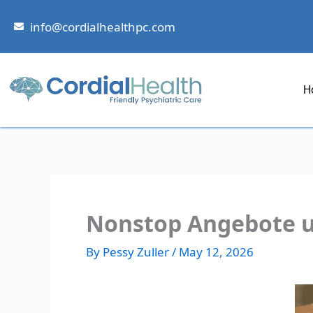
Skip
to
info@cordialhealthpc.com
content
H
Nonstop Angebote un
By
Pessy Zuller
/
May 12, 2026