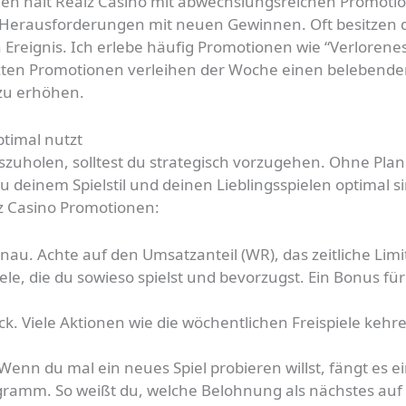
n hält Realz Casino mit abwechslungsreichen Promotio
erausforderungen mit neuen Gewinnen. Oft besitzen d
Ereignis. Ich erlebe häufig Promotionen wie “Verlorene
enzten Promotionen verleihen der Woche einen beleben
zu erhöhen.
timal nutzt
uholen, solltest du strategisch vorzugehen. Ohne Plan
zu deinem Spielstil und deinen Lieblingsspielen optimal si
z Casino Promotionen:
u. Achte auf den Umsatzanteil (WR), das zeitliche Limit
le, die du sowieso spielst und bevorzugst. Ein Bonus für
k. Viele Aktionen wie die wöchentlichen Freispiele kehre
Wenn du mal ein neues Spiel probieren willst, fängt es ein
ogramm. So weißt du, welche Belohnung als nächstes au