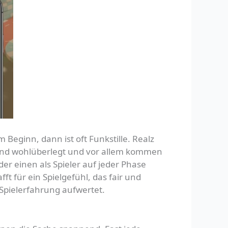
m Beginn, dann ist oft Funkstille. Realz
e sind wohlüberlegt und vor allem kommen
der einen als Spieler auf jeder Phase
t für ein Spielgefühl, das fair und
n Spielerfahrung aufwertet.