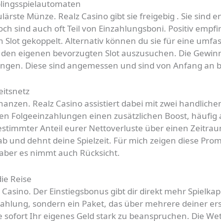
eblingsspielautomaten
ulärste Münze. Realz Casino gibt sie freigebig . Sie sin
h sind auch oft Teil von Einzahlungsboni. Positiv empfind
 Slot gekoppelt. Alternativ können du sie für eine umfa
dir den eigenen bevorzugten Slot auszusuchen. Die Gewi
ungen. Diese sind angemessen und sind von Anfang an
eitsnetz
Finanzen. Realz Casino assistiert dabei mit zwei handlic
ren Folgeeinzahlungen einen zusätzlichen Boost, häufi
estimmter Anteil eurer Nettoverluste über einen Zeitrau
b und dehnt deine Spielzeit. Für mich zeigen diese Pro
 aber es nimmt auch Rücksicht.
ie Reise
 Casino. Der Einstiegsbonus gibt dir direkt mehr Spielkapi
zahlung, sondern ein Paket, das über mehrere deiner er
e sofort Ihr eigenes Geld stark zu beanspruchen. Die W