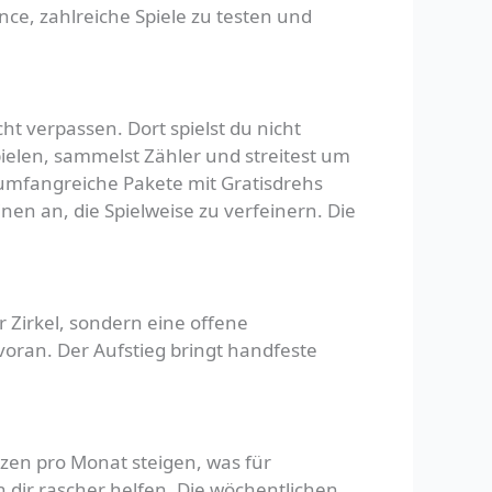
ce, zahlreiche Spiele zu testen und
ht verpassen. Dort spielst du nicht
Spielen, sammelst Zähler und streitest um
umfangreiche Pakete mit Gratisdrehs
en an, die Spielweise zu verfeinern. Die
r Zirkel, sondern eine offene
 voran. Der Aufstieg bringt handfeste
nzen pro Monat steigen, was für
n dir rascher helfen. Die wöchentlichen