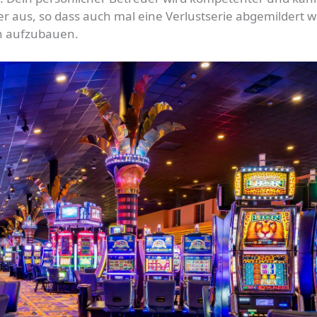
er aus, so dass auch mal eine Verlustserie abgemildert 
n aufzubauen.