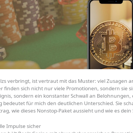
lz
s verbringt, ist vertraut mit das Muster: viel Zusagen a
ier finden sich nicht nur viele Promotionen, sondern si
reignis, sondern ein konstanter Schwall an Belohnungen, 
bedeutet für mich den deutlichen Unterschied. Sie schaff
Beitrag, wie dieses Nonstop-Paket aussieht und wie es dei
le Impulse sicher