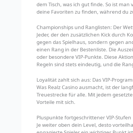
dem Tisch, was ich gut finde. So ist ma
deine Favoriten zu finden, während du 
Championships und Ranglisten: Der Wet
Jeder, der den zusätzlichen Kick durch K
gegen das Spielhaus, sondern gegen ander
einen Rang in der Bestenliste. Die Aus
oder besondere VIP-Punkte. Diese Aktion
Regeln sind stets eindeutig, und die Ran
Loyalität zahlt sich aus: Das VIP-Progra
Was Realz Casino ausmacht, ist der langf
Treuestrecke für alle. Mit jedem gesetzte
Vorteile mit sich.
Pluspunkte fortgeschrittener VIP-Stufen
Je weiter oben dein Level, desto vortei
engagierte Spieler ein wichtiger Punkt i