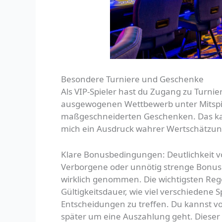
Besondere Turniere und Geschenke
Als VIP-Spieler hast du Zugang zu Turni
ausgewogenen Wettbewerb unter Mitspiel
maßgeschneiderten Geschenken. Das kann
mich ein Ausdruck wahrer Wertschätzung
Klare Bonusbedingungen: Deutlichkeit 
Verborgene oder unnötig strenge Bonusbe
wirklich genommen. Die wichtigsten Rege
Gültigkeitsdauer, wie viel verschiedene S
Entscheidungen zu treffen. Du kannst vo
später um eine Auszahlung geht. Dieser r