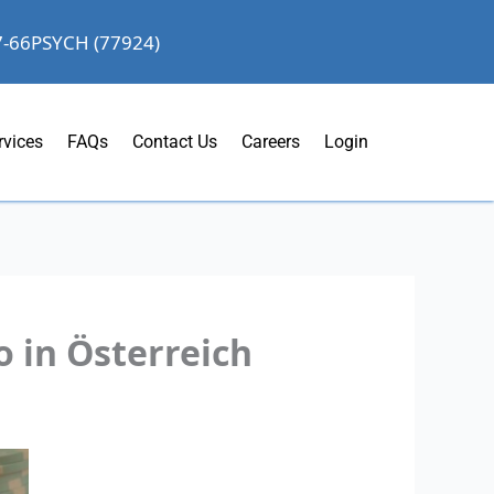
7-66PSYCH (77924)
rvices
FAQs
Contact Us
Careers
Login
 in Österreich