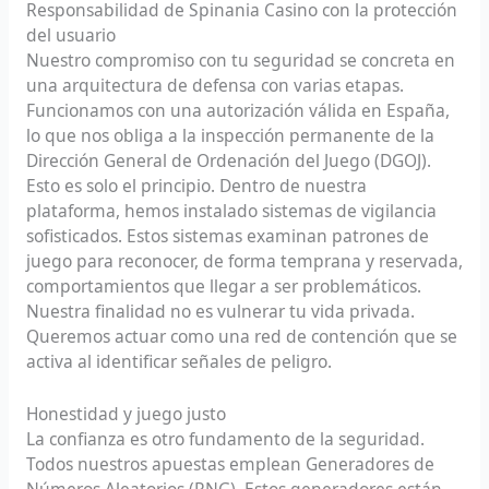
Responsabilidad de Spinania Casino con la protección
del usuario
Nuestro compromiso con tu seguridad se concreta en
una arquitectura de defensa con varias etapas.
Funcionamos con una autorización válida en España,
lo que nos obliga a la inspección permanente de la
Dirección General de Ordenación del Juego (DGOJ).
Esto es solo el principio. Dentro de nuestra
plataforma, hemos instalado sistemas de vigilancia
sofisticados. Estos sistemas examinan patrones de
juego para reconocer, de forma temprana y reservada,
comportamientos que llegar a ser problemáticos.
Nuestra finalidad no es vulnerar tu vida privada.
Queremos actuar como una red de contención que se
activa al identificar señales de peligro.
Honestidad y juego justo
La confianza es otro fundamento de la seguridad.
Todos nuestros apuestas emplean Generadores de
Números Aleatorios (RNG). Estos generadores están