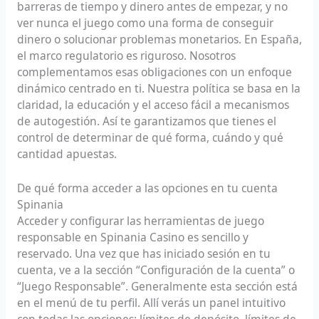
barreras de tiempo y dinero antes de empezar, y no
ver nunca el juego como una forma de conseguir
dinero o solucionar problemas monetarios. En España,
el marco regulatorio es riguroso. Nosotros
complementamos esas obligaciones con un enfoque
dinámico centrado en ti. Nuestra política se basa en la
claridad, la educación y el acceso fácil a mecanismos
de autogestión. Así te garantizamos que tienes el
control de determinar de qué forma, cuándo y qué
cantidad apuestas.
De qué forma acceder a las opciones en tu cuenta
Spinania
Acceder y configurar las herramientas de juego
responsable en Spinania Casino es sencillo y
reservado. Una vez que has iniciado sesión en tu
cuenta, ve a la sección “Configuración de la cuenta” o
“Juego Responsable”. Generalmente esta sección está
en el menú de tu perfil. Allí verás un panel intuitivo
con todas las opciones: límites de depósito, límites de