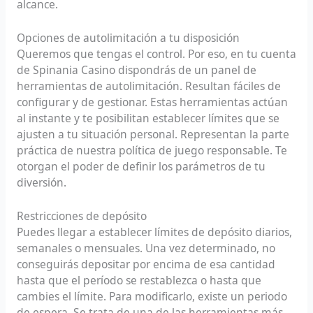
alcance.
Opciones de autolimitación a tu disposición
Queremos que tengas el control. Por eso, en tu cuenta
de Spinania Casino dispondrás de un panel de
herramientas de autolimitación. Resultan fáciles de
configurar y de gestionar. Estas herramientas actúan
al instante y te posibilitan establecer límites que se
ajusten a tu situación personal. Representan la parte
práctica de nuestra política de juego responsable. Te
otorgan el poder de definir los parámetros de tu
diversión.
Restricciones de depósito
Puedes llegar a establecer límites de depósito diarios,
semanales o mensuales. Una vez determinado, no
conseguirás depositar por encima de esa cantidad
hasta que el período se restablezca o hasta que
cambies el límite. Para modificarlo, existe un periodo
de espera. Se trata de una de las herramientas más