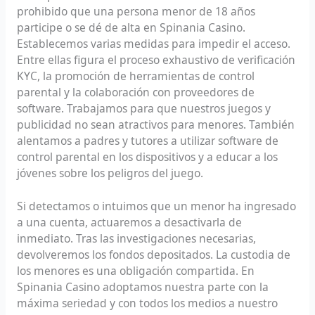
prohibido que una persona menor de 18 años
participe o se dé de alta en Spinania Casino.
Establecemos varias medidas para impedir el acceso.
Entre ellas figura el proceso exhaustivo de verificación
KYC, la promoción de herramientas de control
parental y la colaboración con proveedores de
software. Trabajamos para que nuestros juegos y
publicidad no sean atractivos para menores. También
alentamos a padres y tutores a utilizar software de
control parental en los dispositivos y a educar a los
jóvenes sobre los peligros del juego.
Si detectamos o intuimos que un menor ha ingresado
a una cuenta, actuaremos a desactivarla de
inmediato. Tras las investigaciones necesarias,
devolveremos los fondos depositados. La custodia de
los menores es una obligación compartida. En
Spinania Casino adoptamos nuestra parte con la
máxima seriedad y con todos los medios a nuestro