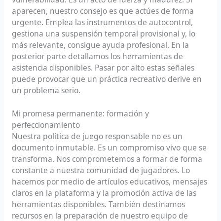
aparecen, nuestro consejo es que actúes de forma
urgente. Emplea las instrumentos de autocontrol,
gestiona una suspensión temporal provisional y, lo
más relevante, consigue ayuda profesional. En la
posterior parte detallamos los herramientas de
asistencia disponibles. Pasar por alto estas señales
puede provocar que un práctica recreativo derive en
un problema serio.
Mi promesa permanente: formación y
perfeccionamiento
Nuestra política de juego responsable no es un
documento inmutable. Es un compromiso vivo que se
transforma. Nos comprometemos a formar de forma
constante a nuestra comunidad de jugadores. Lo
hacemos por medio de artículos educativos, mensajes
claros en la plataforma y la promoción activa de las
herramientas disponibles. También destinamos
recursos en la preparación de nuestro equipo de