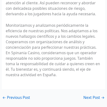
atención al cliente. Así pueden reconocer y abordar
con delicadeza posibles situaciones de riesgo,
derivando a los jugadores hacia la ayuda necesaria.
Monitorizamos y analizamos periódicamente la
eficiencia de nuestras políticas. Nos adaptamos a los
nuevos hallazgos científicos y a los cambios legales.
Cooperamos con organizaciones de análisis y
concienciación para perfeccionar nuestras prácticas.
En Spinania Casino, consideramos que un operador
responsable no solo proporciona juegos. También
toma la responsabilidad de cuidar a quienes creen en
él. Tu bienestar es, y continuará siendo, el eje de
nuestra actividad en España.
←
Previous Post
Next Post
→