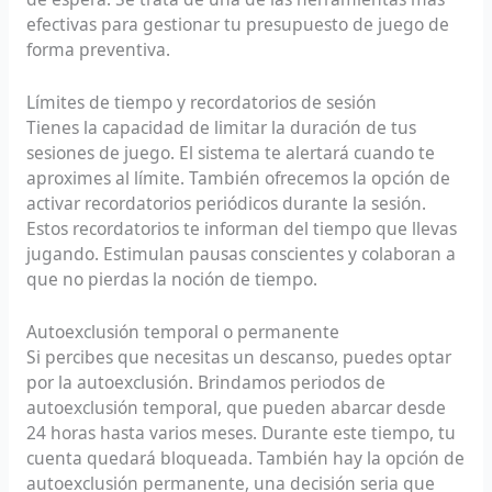
efectivas para gestionar tu presupuesto de juego de
forma preventiva.
Límites de tiempo y recordatorios de sesión
Tienes la capacidad de limitar la duración de tus
sesiones de juego. El sistema te alertará cuando te
aproximes al límite. También ofrecemos la opción de
activar recordatorios periódicos durante la sesión.
Estos recordatorios te informan del tiempo que llevas
jugando. Estimulan pausas conscientes y colaboran a
que no pierdas la noción de tiempo.
Autoexclusión temporal o permanente
Si percibes que necesitas un descanso, puedes optar
por la autoexclusión. Brindamos periodos de
autoexclusión temporal, que pueden abarcar desde
24 horas hasta varios meses. Durante este tiempo, tu
cuenta quedará bloqueada. También hay la opción de
autoexclusión permanente, una decisión seria que