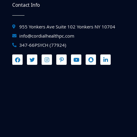
Contact Info
955 Yonkers Ave Suite 102 Yonkers NY 10704
info@cordialhealthpc.com
347-66PSYCH (77924)
F
T
I
P
Y
S
L
a
w
n
i
o
n
i
c
i
s
n
u
a
n
e
t
t
t
t
p
k
b
t
a
e
u
c
e
o
e
g
r
b
h
d
o
r
r
e
e
a
i
k
a
s
t
n
m
t
-
-
i
p
n