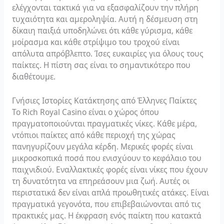
ελέγχονται τακτικά για να εξασφαλίζουν την πλήρη
τυχαιότητα και αμεροληψία. Αυτή η δέσμευση στη
δίκαιη παιξιά υποδηλώνει ότι κάθε γύρισμα, κάθε
μοίρασμα και κάθε στρίψιμο του τροχού είναι
απόλυτα απρόβλεπτο. Ίσες ευκαιρίες για όλους τους
παίκτες. Η πίστη σας είναι το σημαντικότερο που
διαθέτουμε.
Γνήσιες Ιστορίες Κατάκτησης από Έλληνες Παίκτες
Το Rich Royal Casino είναι ο χώρος όπου
πραγματοποιούνται πραγματικές νίκες. Κάθε μέρα,
ντόπιοι παίκτες από κάθε περιοχή της χώρας
πανηγυρίζουν μεγάλα κέρδη. Μερικές φορές είναι
μικροσκοπικά ποσά που ενισχύουν το κεφάλαιο του
παιχνιδιού. Εναλλακτικές φορές είναι νίκες που έχουν
τη δυνατότητα να επηρεάσουν μια ζωή. Αυτές οι
περιστατικά δεν είναι απλά προωθητικές ατάκες. Είναι
πραγματικά γεγονότα, που επιβεβαιώνονται από τις
πρακτικές μας. Η έκφραση ενός παίκτη που κατακτά