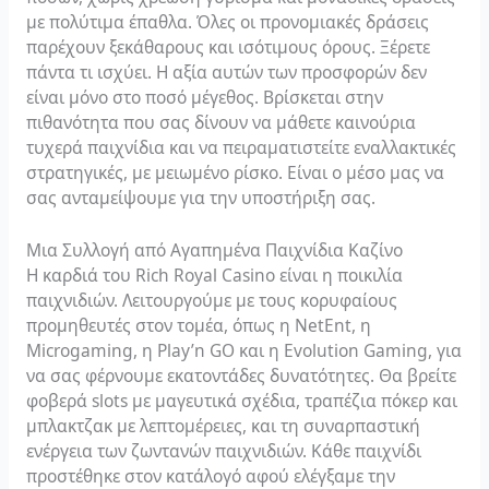
με πολύτιμα έπαθλα. Όλες οι προνομιακές δράσεις
παρέχουν ξεκάθαρους και ισότιμους όρους. Ξέρετε
πάντα τι ισχύει. Η αξία αυτών των προσφορών δεν
είναι μόνο στο ποσό μέγεθος. Βρίσκεται στην
πιθανότητα που σας δίνουν να μάθετε καινούρια
τυχερά παιχνίδια και να πειραματιστείτε εναλλακτικές
στρατηγικές, με μειωμένο ρίσκο. Είναι ο μέσο μας να
σας ανταμείψουμε για την υποστήριξη σας.
Μια Συλλογή από Αγαπημένα Παιχνίδια Καζίνο
Η καρδιά του Rich Royal Casino είναι η ποικιλία
παιχνιδιών. Λειτουργούμε με τους κορυφαίους
προμηθευτές στον τομέα, όπως η NetEnt, η
Microgaming, η Play’n GO και η Evolution Gaming, για
να σας φέρνουμε εκατοντάδες δυνατότητες. Θα βρείτε
φοβερά slots με μαγευτικά σχέδια, τραπέζια πόκερ και
μπλακτζακ με λεπτομέρειες, και τη συναρπαστική
ενέργεια των ζωντανών παιχνιδιών. Κάθε παιχνίδι
προστέθηκε στον κατάλογό αφού ελέγξαμε την