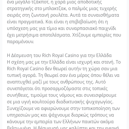
ένα μεγάλο τζάκποτ, η χαρά μιας αποδοτικής
στρατηγικής στο μπλακτζακ, ο παλμός μιας τυχερής
σειράς στη ζωντανή ρουλέτα. Αυτά τα συναισθήματα
είναι πραγματικά. Και είναι η επιβεβαίωση ότι η
υπόσχεση μας για τίμιο και συναρπασιακό παιχνίδι
έχει μετρήσιμα αποτελέσματα. Χτίζουμε εμπειρίες που
παραμένουν.
Η Δέσμευση του Rich Royal Casino για την Ελλάδα
Η σχέση μας με την Ελλάδα είναι ισχυρή και στενή. Το
Rich Royal Casino δεν θεωρεί αυτήν τη χώρα σαν μια
τυπική αγορά. Τη θεωρεί σαν ένα μέρος όπου θέλει να
αναπτυχθεί μαζί με τους ανθρώπους της. Αυτό
συνεπάγεται ότι προσαρμοζόμαστε στις τοπικές
συνήθειες, τιμούμε τους νόμους και συνεισφέρουμε
σε μια υγιή κουλτούρα διαδικτυακής ψυχαγωγίας.
Συνεχίζουμε να αφιερώνουμε στην τοπικοποίηση των
υπηρεσιών μας και ψάχνουμε διαρκώς τρόπους να
κάνουμε την εμπειρία των Ελλήνων παικτών ακόμα
βελτιωμένη. Η δέσμευσή μας καλύπτει και την ενεργή