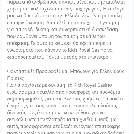
παρέα από ανθρώπους σαν και σένα, και την απόλυτη
χαρά μιας καλοσχεδιασμένης ψυχαγωγίας. Η επιλογή
μας να βρισκόμαστε στην Ελλάδα δεν είναι μια απλή
εμπορική κίνηση. Αποτελεί μια υπόσχεση. Εγγύηση
για ασφαλή, δίκαιη και συναρπαστική διασκέδαση
που λαμβάνει υπόψη τον παίκτη σε κάθε του
απόφαση. Σε αυτό το κείμενο, θα εξετάσουμε τα
γνωρίσματα που κάνουν το Rich Royal Casino να
διαφοροποιείται. Πάντα με εσάς στο επίκεντρο.
Φανταστικές Προσφορές και Μπόνους για Ελληνικούς
Παίκτες
Για να αρχίσετε με δύναμη, το Rich Royal Casino
ετοίμασε μια ποικιλία από προσφορές και προνόμια,
δημιουργημένες για τους Έλληνες χρήστες. Το πακέτο
έναρξης για τους καινούριους είναι πολύ πλούσιο,
δίνοντάς σας ένα σημαντικό κεφάλαιο για να
ανακαλύψετε την πλατφόρμα παιχνιδιού. Μαζί με
αυτό, προσφέρονται σταθερές ενέργειες επιστροφής
ποσών, χωρίς χρέωση γύρισμα και μοναδικές δράσεις