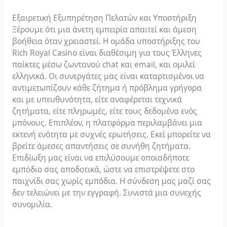
Εξαιρετική Εξυπηρέτηση Πελατών και Υποστήριξη
Ξέρουμε ότι μια άνετη εμπειρία απαιτεί και άμεση
βοήθεια όταν χρειαστεί. Η ομάδα υποστήριξης του
Rich Royal Casino είναι διαθέσιμη για τους Έλληνες
παίκτες μέσω ζωντανού chat και email, και ομιλεί
ελληνικά. Οι συνεργάτες μας είναι καταρτισμένοι να
αντιμετωπίζουν κάθε ζήτημα ή πρόβλημα γρήγορα
και με υπευθυνότητα, είτε αναφέρεται τεχνικά
ζητήματα, είτε πληρωμές, είτε τους δεδομένα ενός
μπόνους. Επιπλέον, η πλατφόρμα περιλαμβάνει μια
εκτενή ενότητα με συχνές ερωτήσεις. Εκεί μπορείτε να
βρείτε άμεσες απαντήσεις σε συνήθη ζητήματα.
Επιδίωξη μας είναι να επιλύσουμε οποιαδήποτε
εμπόδιο σας αποδοτικά, ώστε να επιστρέψετε στο
παιχνίδι σας χωρίς εμπόδια. Η σύνδεση μας μαζί σας
δεν τελειώνει με την εγγραφή. Συνιστά μια συνεχής
συνομιλία.