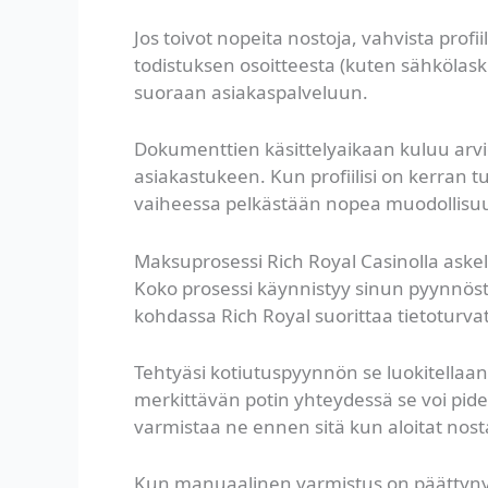
Jos toivot nopeita nostoja, vahvista profii
todistuksen osoitteesta (kuten sähkölas
suoraan asiakaspalveluun.
Dokumenttien käsittelyaikaan kuluu arvi
asiakastukeen. Kun profiilisi on kerran 
vaiheessa pelkästään nopea muodollisu
Maksuprosessi Rich Royal Casinolla askel
Koko prosessi käynnistyy sinun pyynnöstäs
kohdassa Rich Royal suorittaa tietoturva
Tehtyäsi kotiutuspyynnön se luokitellaan
merkittävän potin yhteydessä se voi piden
varmistaa ne ennen sitä kun aloitat nos
Kun manuaalinen varmistus on päättynyt,