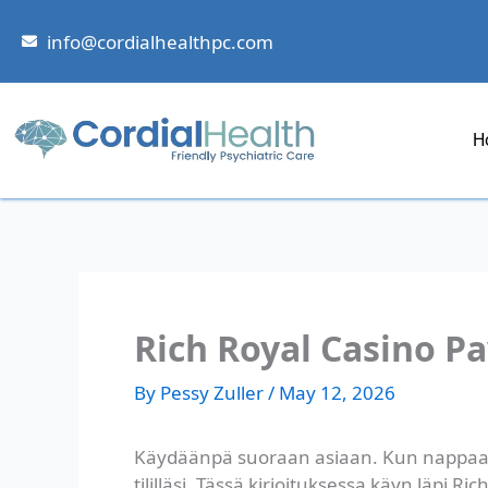
Skip
to
info@cordialhealthpc.com
content
H
Rich Royal Casino P
By
Pessy Zuller
/
May 12, 2026
Käydäänpä suoraan asiaan. Kun nappaat iso
tililläsi. Tässä kirjoituksessa käyn läpi R