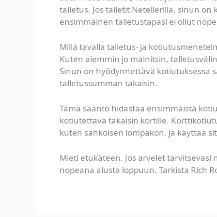
talletus. Jos talletit Netellerillä, sinun
ensimmäinen talletustapasi ei ollut nope
Millä tavalla talletus- ja kotiutusmenet
Kuten aiemmin jo mainitsin, talletusväl
Sinun on hyödynnettävä kotiutuksessa sam
talletussumman takaisin.
Tämä sääntö hidastaa ensimmäistä kotiutu
kotiutettava takaisin kortille. Korttiko
kuten sähköisen lompakon, ja käyttää sit
Mieti etukäteen. Jos arvelet tarvitsevasi
nopeana alusta loppuun. Tarkista Rich Roy