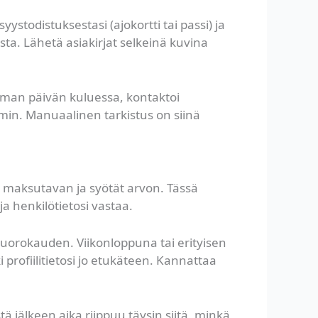
yystodistuksestasi (ajokortti tai passi) ja
ta. Lähetä asiakirjat selkeinä kuvina
taman päivän kuluessa, kontaktoi
mmin. Manuaalinen tarkistus on siinä
et maksutavan ja syötät arvon. Tässä
a henkilötietosi vastaa.
 vuorokauden. Viikonloppuna tai erityisen
 profiilitietosi jo etukäteen. Kannattaa
stä jälkeen aika riippuu täysin siitä, minkä