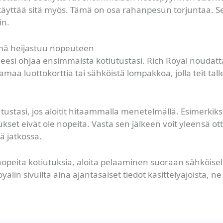
 on käyttää sitä myös. Tämä on osa rahanpesun torjuntaa. S
in.
elmä heijastuu nopeuteen
ineesi ohjaa ensimmäistä kotiutustasi. Rich Royal nouda
aa luottokorttia tai sähköistä lompakkoa, jolla teit tal
stasi, jos aloitit hitaammalla menetelmällä. Esimerkiksi
tiutukset eivät ole nopeita. Vasta sen jälkeen voit yleen
ä jatkossa.
 nopeita kotiutuksia, aloita pelaaminen suoraan sähköise
alin sivuilta aina ajantasaiset tiedot käsittelyajoista, n