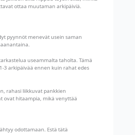
saattavat ottaa muutaman arkipäiviä.
tehdyt pyynnöt menevät usein saman
 maanantaina.
 tarkastelua useammalta taholta. Tämä
 1-3 arkipäivää ennen kuin rahat edes
n, rahasi liikkuvat pankkien
mät ovat hitaampia, mikä venyttää
pysähtyy odottamaan. Estä tätä