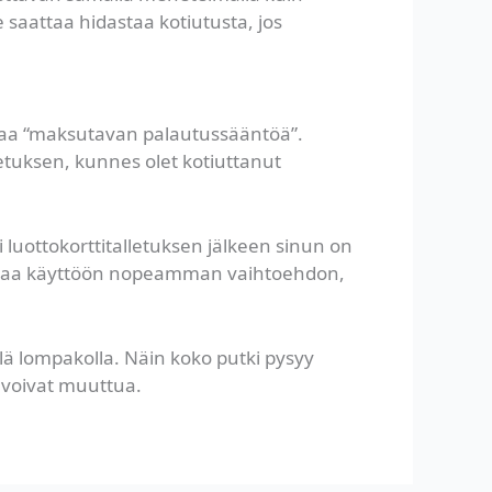
e saattaa hidastaa kotiutusta, jos
ttaa “maksutavan palautussääntöä”.
letuksen, kunnes olet kotiuttanut
 luottokorttitalletuksen jälkeen sinun on
sä ottaa käyttöön nopeamman vaihtoehdon,
llä lompakolla. Näin koko putki pysyy
e voivat muuttua.