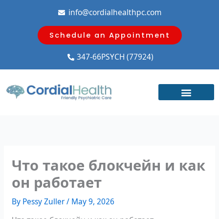
Skip
info@cordialhealthpc.com
to
content
Schedule an Appointment
347-66PSYCH (77924)
Что такое блокчейн и как
он работает
By
Pessy Zuller
/
May 9, 2026